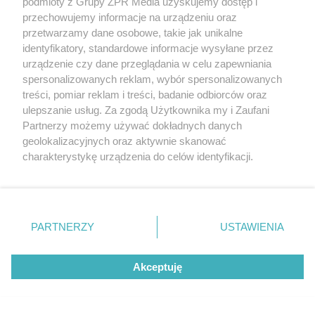
podmioty z Grupy ZPR Media uzyskujemy dostęp i
przechowujemy informacje na urządzeniu oraz
przetwarzamy dane osobowe, takie jak unikalne
identyfikatory, standardowe informacje wysyłane przez
urządzenie czy dane przeglądania w celu zapewniania
SIATKÓWKA
spersonalizowanych reklam, wybór spersonalizowanych
KMŚ siatkarzy w Polsce. Gdzie
treści, pomiar reklam i treści, badanie odbiorców oraz
zagrają najlepsze drużyny?
ulepszanie usług. Za zgodą Użytkownika my i Zaufani
Partnerzy możemy używać dokładnych danych
geolokalizacyjnych oraz aktywnie skanować
charakterystykę urządzenia do celów identyfikacji.
Ponieważ cenimy Twoją prywatność, prosimy o zgodę na
korzystanie z tych technologii poprzez kliknięcie
„Akceptuję”. Zgoda jest dobrowolna i zawsze możesz ją
zmienić/wycofać klikając przycisk ustawień prywatności
PARTNERZY
USTAWIENIA
znajdujący się w lewym dolnym rogu strony
. Niektóre
rodzaje przetwarzania danych nie wymagają zgody
Akceptuję
użytkownika, ale masz prawo sprzeciwić się takiemu
PIŁKA NOŻNA
przetwarzaniu. Preferencje będą miały zastosowanie tylko
Piast Gliwice przed wyjazdem na
na tej witrynie.
Lecha Poznań. Trener Myśliwiec: