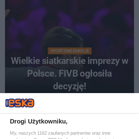
SPORTOWE EMOCJE
Wielkie siatkarskie imprezy w
Polsce. FIVB ogłosiła
decyzję!
Drogi Użytkowniku,
My, naszych 1162 zaufanych partnerów oraz inne