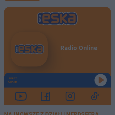
Radio Online
TERAZ
GRAMY
NAJNOWSZE Z DZIAŁU NERDSFERA