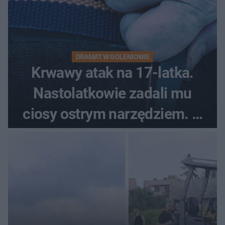
DRAMAT W GOLENIOWIE
Krwawy atak na 17-latka.
Nastolatkowie zadali mu
ciosy ostrym narzędziem. O
ich losach zdecyduje sąd
rodzinny