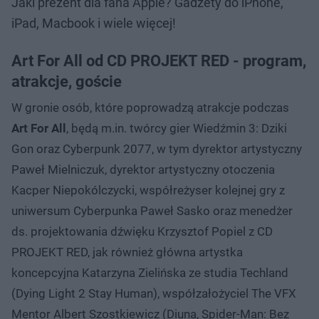
Jaki prezent dla fana Apple? Gadżety do iPhone,
iPad, Macbook i wiele więcej!
Art For All od CD PROJEKT RED - program,
atrakcje, goście
W gronie osób, które poprowadzą atrakcje podczas
Art For All
, będą m.in. twórcy gier Wiedźmin 3: Dziki
Gon oraz Cyberpunk 2077, w tym dyrektor artystyczny
Paweł Mielniczuk, dyrektor artystyczny otoczenia
Kacper Niepokólczycki, współreżyser kolejnej gry z
uniwersum Cyberpunka Paweł Sasko oraz menedżer
ds. projektowania dźwięku Krzysztof Popiel z CD
PROJEKT RED, jak również główna artystka
koncepcyjna Katarzyna Zielińska ze studia Techland
(Dying Light 2 Stay Human), współzałożyciel The VFX
Mentor Albert Szostkiewicz (Diuna, Spider-Man: Bez