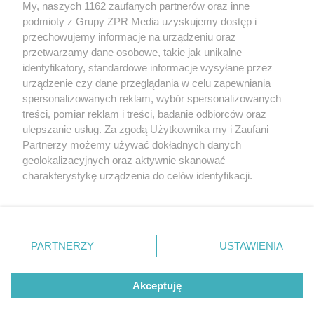
My, naszych 1162 zaufanych partnerów oraz inne
Żaden utwór zamieszczony w serwisie nie może być powielany i
podmioty z Grupy ZPR Media uzyskujemy dostęp i
rozpowszechniany lub dalej rozpowszechniany w jakikolwiek sposób (w
tym także elektroniczny lub mechaniczny) na jakimkolwiek polu
przechowujemy informacje na urządzeniu oraz
eksploatacji w jakiejkolwiek formie, włącznie z umieszczaniem w
przetwarzamy dane osobowe, takie jak unikalne
Internecie bez pisemnej zgody właściciela praw. Jakiekolwiek użycie lub
identyfikatory, standardowe informacje wysyłane przez
wykorzystanie utworów w całości lub w części z naruszeniem prawa,
tzn. bez właściwej zgody, jest zabronione pod groźbą kary i może być
urządzenie czy dane przeglądania w celu zapewniania
ścigane prawnie.
spersonalizowanych reklam, wybór spersonalizowanych
treści, pomiar reklam i treści, badanie odbiorców oraz
ulepszanie usług. Za zgodą Użytkownika my i Zaufani
Partnerzy możemy używać dokładnych danych
geolokalizacyjnych oraz aktywnie skanować
charakterystykę urządzenia do celów identyfikacji.
Ponieważ cenimy Twoją prywatność, prosimy o zgodę na
O nas
korzystanie z tych technologii poprzez kliknięcie
Informacje prawne
„Akceptuję”. Zgoda jest dobrowolna i zawsze możesz ją
zmienić/wycofać klikając przycisk ustawień prywatności
PARTNERZY
USTAWIENIA
Nasze serwisy
znajdujący się w lewym dolnym rogu strony
. Niektóre
rodzaje przetwarzania danych nie wymagają zgody
© 2026 Grupa ZPR Media
Akceptuję
użytkownika, ale masz prawo sprzeciwić się takiemu
przetwarzaniu. Preferencje będą miały zastosowanie tylko