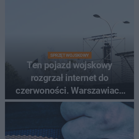
SPRZĘT WOJSKOWY
Ten pojazd wojskowy
rozgrzał internet do
czerwoności. Warszawiacy
pytali, czy to Mad Max!