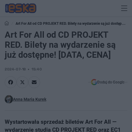
Art For All od CD PROJEKT RED. Bilety na wydarzenie są już dostępne!
[DATA, CENA]
Art For All od CD PROJEKT
RED. Bilety na wydarzenie są
już dostępne! [DATA, CENA]
2024-07-18
15:40
Dodaj do Google
Anna Maria Kurek
Wystartowała sprzedaż biletów Art For All —
wydarzenie studia CD PROJEKT RED oraz EC1