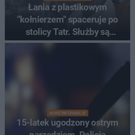
Łania z plastikowym
"kołnierzem" spaceruje po
stolicy Tatr. Służby są
bezradne
NOWE INFORMACJE
15-latek ugodzony ostrym
narzędziem. Policja