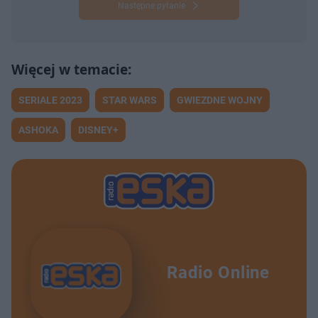
Następne pytanie
SERIALE 2023
STAR WARS
GWIEZDNE WOJNY
ASHOKA
DISNEY+
Radio Online