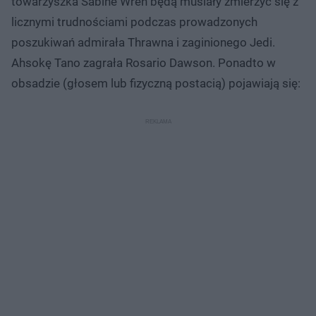
towarzyszka Sabine Wren będą musiały zmierzyć się z
licznymi trudnościami podczas prowadzonych
poszukiwań admirała Thrawna i zaginionego Jedi.
Ahsokę Tano zagrała Rosario Dawson. Ponadto w
obsadzie (głosem lub fizyczną postacią) pojawiają się: