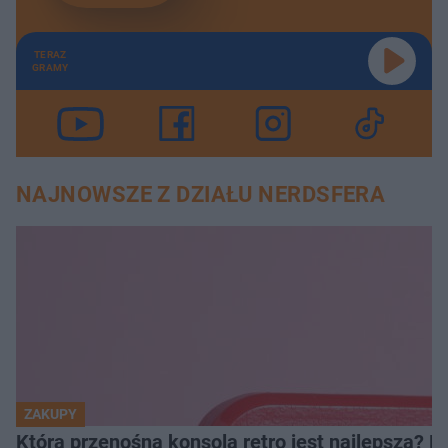
TERAZ
GRAMY
NAJNOWSZE Z DZIAŁU NERDSFERA
ZAKUPY
Która przenośna konsola retro jest najlepsza? 