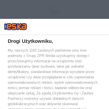
Drogi Użytkowniku,
My, naszych 1162 zaufanych partnerów oraz inne
Żaden utwór zamieszczony w serwisie nie może być powielany i
podmioty z Grupy ZPR Media uzyskujemy dostęp i
rozpowszechniany lub dalej rozpowszechniany w jakikolwiek sposób (w
tym także elektroniczny lub mechaniczny) na jakimkolwiek polu
przechowujemy informacje na urządzeniu oraz
eksploatacji w jakiejkolwiek formie, włącznie z umieszczaniem w
przetwarzamy dane osobowe, takie jak unikalne
Internecie bez pisemnej zgody właściciela praw. Jakiekolwiek użycie lub
identyfikatory, standardowe informacje wysyłane przez
wykorzystanie utworów w całości lub w części z naruszeniem prawa,
tzn. bez właściwej zgody, jest zabronione pod groźbą kary i może być
urządzenie czy dane przeglądania w celu zapewniania
ścigane prawnie.
spersonalizowanych reklam, wybór spersonalizowanych
treści, pomiar reklam i treści, badanie odbiorców oraz
ulepszanie usług. Za zgodą Użytkownika my i Zaufani
Partnerzy możemy używać dokładnych danych
geolokalizacyjnych oraz aktywnie skanować
charakterystykę urządzenia do celów identyfikacji.