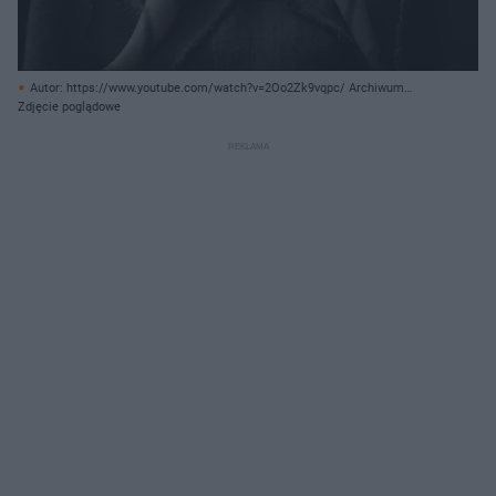
Autor: https://www.youtube.com/watch?v=2Oo2Zk9vqpc/ Archiwum
prywatne
Zdjęcie poglądowe