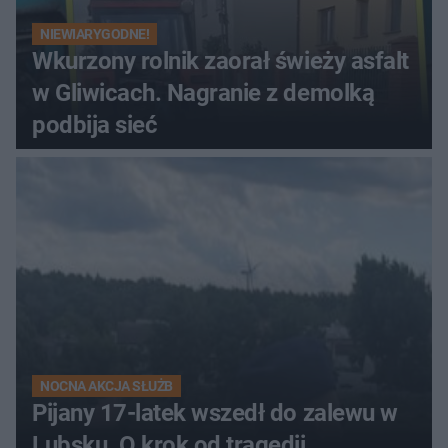
NIEWIARYGODNE!
Wkurzony rolnik zaorał świeży asfalt
w Gliwicach. Nagranie z demolką
podbija sieć
NOCNA AKCJA SŁUŻB
Pijany 17-latek wszedł do zalewu w
Lubsku. O krok od tragedii