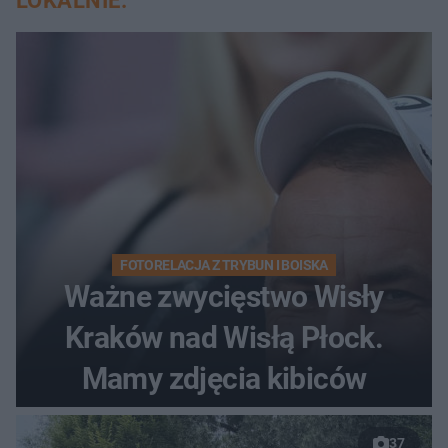
LOKALNIE:
FOTORELACJA Z TRYBUN I BOISKA
Ważne zwycięstwo Wisły
Kraków nad Wisłą Płock.
Mamy zdjęcia kibiców
37