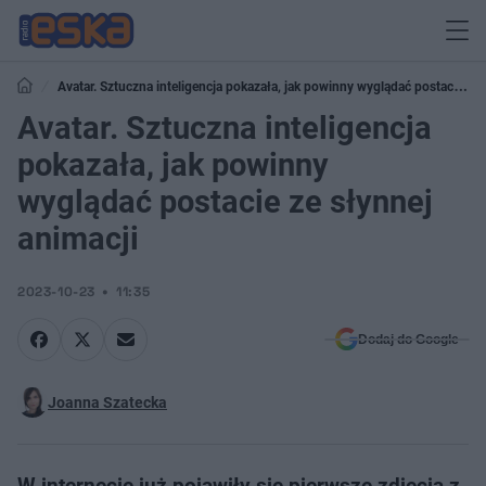
Avatar. Sztuczna inteligencja pokazała, jak powinny wyglądać postacie ze
słynnej animacji
Avatar. Sztuczna inteligencja
pokazała, jak powinny
wyglądać postacie ze słynnej
animacji
2023-10-23
11:35
Dodaj do Google
Joanna Szatecka
W internecie już pojawiły się pierwsze zdjęcia z