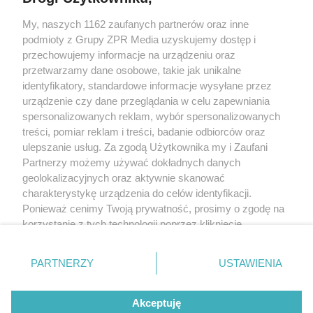
My, naszych 1162 zaufanych partnerów oraz inne
Żaden utwór zamieszczony w serwisie nie może być powielany i
podmioty z Grupy ZPR Media uzyskujemy dostęp i
rozpowszechniany lub dalej rozpowszechniany w jakikolwiek sposób (w
tym także elektroniczny lub mechaniczny) na jakimkolwiek polu
przechowujemy informacje na urządzeniu oraz
eksploatacji w jakiejkolwiek formie, włącznie z umieszczaniem w Internecie
przetwarzamy dane osobowe, takie jak unikalne
bez pisemnej zgody właściciela praw. Jakiekolwiek użycie lub
wykorzystanie utworów w całości lub w części z naruszeniem prawa, tzn.
identyfikatory, standardowe informacje wysyłane przez
bez właściwej zgody, jest zabronione pod groźbą kary i może być ścigane
urządzenie czy dane przeglądania w celu zapewniania
prawnie.
spersonalizowanych reklam, wybór spersonalizowanych
treści, pomiar reklam i treści, badanie odbiorców oraz
ulepszanie usług. Za zgodą Użytkownika my i Zaufani
Partnerzy możemy używać dokładnych danych
geolokalizacyjnych oraz aktywnie skanować
charakterystykę urządzenia do celów identyfikacji.
O nas
Ponieważ cenimy Twoją prywatność, prosimy o zgodę na
korzystanie z tych technologii poprzez kliknięcie
Informacje prawne
„Akceptuję”. Zgoda jest dobrowolna i zawsze możesz ją
zmienić/wycofać klikając przycisk ustawień prywatności
Nasze serwisy
PARTNERZY
USTAWIENIA
znajdujący się w lewym dolnym rogu strony
. Niektóre
rodzaje przetwarzania danych nie wymagają zgody
© 2026 Grupa ZPR Media
Akceptuję
użytkownika, ale masz prawo sprzeciwić się takiemu