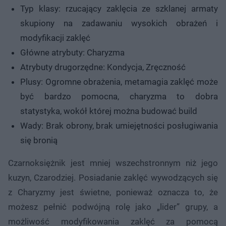
Typ klasy: rzucający zaklęcia ze szklanej armaty
skupiony na zadawaniu wysokich obrażeń i
modyfikacji zaklęć
Główne atrybuty: Charyzma
Atrybuty drugorzędne: Kondycja, Zręczność
Plusy: Ogromne obrażenia, metamagia zaklęć może
być bardzo pomocna, charyzma to dobra
statystyka, wokół której można budować build
Wady: Brak obrony, brak umiejętności posługiwania
się bronią
Czarnoksiężnik jest mniej wszechstronnym niż jego
kuzyn, Czarodziej. Posiadanie zaklęć wywodzących się
z Charyzmy jest świetne, ponieważ oznacza to, że
możesz pełnić podwójną rolę jako „lider” grupy, a
możliwość modyfikowania zaklęć za pomocą