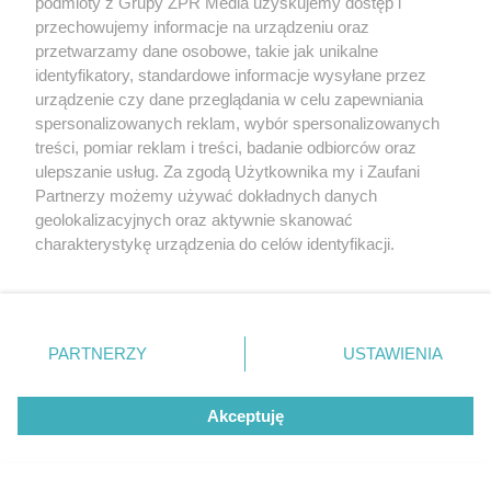
podmioty z Grupy ZPR Media uzyskujemy dostęp i
przechowujemy informacje na urządzeniu oraz
przetwarzamy dane osobowe, takie jak unikalne
identyfikatory, standardowe informacje wysyłane przez
urządzenie czy dane przeglądania w celu zapewniania
spersonalizowanych reklam, wybór spersonalizowanych
treści, pomiar reklam i treści, badanie odbiorców oraz
ulepszanie usług. Za zgodą Użytkownika my i Zaufani
Partnerzy możemy używać dokładnych danych
geolokalizacyjnych oraz aktywnie skanować
charakterystykę urządzenia do celów identyfikacji.
Ponieważ cenimy Twoją prywatność, prosimy o zgodę na
korzystanie z tych technologii poprzez kliknięcie
„Akceptuję”. Zgoda jest dobrowolna i zawsze możesz ją
zmienić/wycofać klikając przycisk ustawień prywatności
PARTNERZY
USTAWIENIA
znajdujący się w lewym dolnym rogu strony
. Niektóre
rodzaje przetwarzania danych nie wymagają zgody
Akceptuję
użytkownika, ale masz prawo sprzeciwić się takiemu
Autor: ign/ Archiwum prywatne
przetwarzaniu. Preferencje będą miały zastosowanie tylko
https://www.ign.com/wikis/baldurs-gate-3/Wizard
https://www.ign.com/wikis/baldurs-gate-3/Wizard
na tej witrynie.