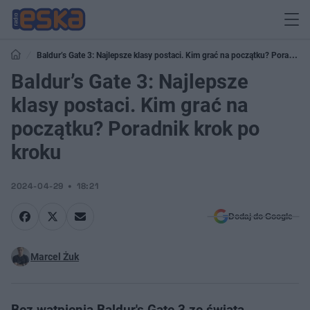
Baldur’s Gate 3: Najlepsze klasy postaci. Kim grać na początku? Poradnik
krok po kroku
Baldur’s Gate 3: Najlepsze
klasy postaci. Kim grać na
początku? Poradnik krok po
kroku
2024-04-29
18:21
Dodaj do Google
Marcel Żuk
Bez wątpienia Baldur's Gate 3 ze świata