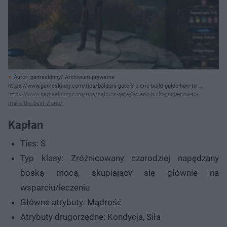
Autor: gameskinny/ Archiwum prywatne
https://www.gameskinny.com/tips/baldurs-gate-3-cleric-build-guide-how-to-
make-the-best-cleric/
https://www.gameskinny.com/tips/baldurs-gate-3-cleric-build-guide-how-to-
make-the-best-cleric/
Kapłan
Ties: S
Typ klasy: Zróżnicowany czarodziej napędzany
boską mocą, skupiający się głównie na
wsparciu/leczeniu
Główne atrybuty: Mądrość
Atrybuty drugorzędne: Kondycja, Siła