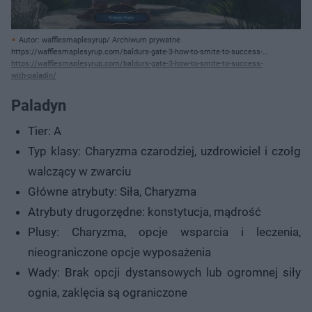
Autor: wafflesmaplesyrup/ Archiwum prywatne
https://wafflesmaplesyrup.com/baldurs-gate-3-how-to-smite-to-success-
with-paladin/
https://wafflesmaplesyrup.com/baldurs-gate-3-how-to-smite-to-success-
with-paladin/
Paladyn
Tier: A
Typ klasy: Charyzma czarodziej, uzdrowiciel i czołg
walczący w zwarciu
Główne atrybuty: Siła, Charyzma
Atrybuty drugorzędne: konstytucja, mądrość
Plusy: Charyzma, opcje wsparcia i leczenia,
nieograniczone opcje wyposażenia
Wady: Brak opcji dystansowych lub ogromnej siły
ognia, zaklęcia są ograniczone