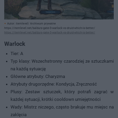
Autor: itemlevel/ Archiwum prywatne
https://itemlevel.net/baldurs-gate-3-warlock-vs-druid-which-is-better/
https://itemlevel.net/baldurs-gate-3-warlock-vs-druid-which-is-better/
Warlock
Tier: A
Typ klasy: Wszechstronny czarodziej ze sztuczkami
na każdą sytuację
Główne atrybuty: Charyzma
Atrybuty drugorzędne: Kondycja, Zręczność
Plusy: Zestaw sztuczek, który potrafi zagrać w
każdej sytuacji, krótki cooldown umiejętności
Wady: Mistrz niczego, często brakuje mu miejsc na
zaklęcia