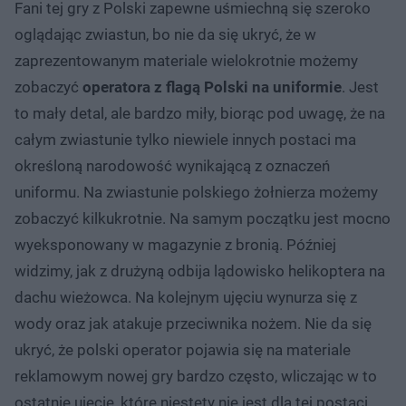
Fani tej gry z Polski zapewne uśmiechną się szeroko
oglądając zwiastun, bo nie da się ukryć, że w
zaprezentowanym materiale wielokrotnie możemy
zobaczyć
operatora z flagą Polski na uniformie
. Jest
to mały detal, ale bardzo miły, biorąc pod uwagę, że na
całym zwiastunie tylko niewiele innych postaci ma
określoną narodowość wynikającą z oznaczeń
uniformu. Na zwiastunie polskiego żołnierza możemy
zobaczyć kilkukrotnie. Na samym początku jest mocno
wyeksponowany w magazynie z bronią. Później
widzimy, jak z drużyną odbija lądowisko helikoptera na
dachu wieżowca. Na kolejnym ujęciu wynurza się z
wody oraz jak atakuje przeciwnika nożem. Nie da się
ukryć, że polski operator pojawia się na materiale
reklamowym nowej gry bardzo często, wliczając w to
ostatnie ujęcie, które niestety nie jest dla tej postaci