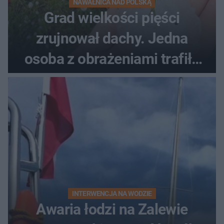
NAWAŁNICA NAD POLSKĄ
Grad wielkości pięści
zrujnował dachy. Jedna
osoba z obrażeniami trafiła
do szpitala
INTERWENCJA NA WODZIE
Awaria łodzi na Zalewie