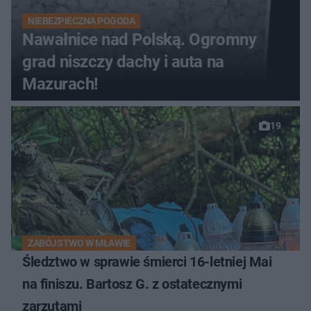
NIEBEZPIECZNA POGODA
Nawałnice nad Polską. Ogromny
grad niszczy dachy i auta na
Mazurach!
19
ZABÓJSTWO W MŁAWIE
Śledztwo w sprawie śmierci 16-letniej Mai
na finiszu. Bartosz G. z ostatecznymi
zarzutami