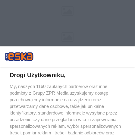
Drogi Użytkowniku,
My, naszych 1160 zaufanych partnerów oraz inne
Żaden utwór zamieszczony w serwisie nie może być powielany i
podmioty z Grupy ZPR Media uzyskujemy dostęp i
rozpowszechniany lub dalej rozpowszechniany w jakikolwiek sposób (w
tym także elektroniczny lub mechaniczny) na jakimkolwiek polu
przechowujemy informacje na urządzeniu oraz
eksploatacji w jakiejkolwiek formie, włącznie z umieszczaniem w Internecie
przetwarzamy dane osobowe, takie jak unikalne
bez pisemnej zgody właściciela praw. Jakiekolwiek użycie lub
wykorzystanie utworów w całości lub w części z naruszeniem prawa, tzn.
identyfikatory, standardowe informacje wysyłane przez
bez właściwej zgody, jest zabronione pod groźbą kary i może być ścigane
urządzenie czy dane przeglądania w celu zapewniania
prawnie.
spersonalizowanych reklam, wybór spersonalizowanych
treści, pomiar reklam i treści, badanie odbiorców oraz