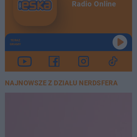
Radio Online
TERAZ
GRAMY
NAJNOWSZE Z DZIAŁU NERDSFERA