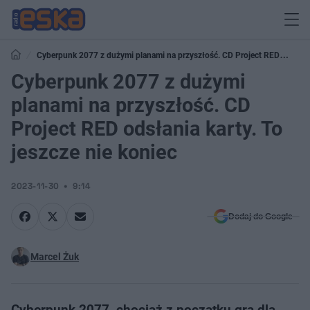
Cyberpunk 2077 z dużymi planami na przyszłość. CD Project RED
odsłania karty. To jeszcze nie koniec
Cyberpunk 2077 z dużymi
planami na przyszłość. CD
Project RED odsłania karty. To
jeszcze nie koniec
2023-11-30
9:14
Dodaj do Google
Marcel Żuk
Cyberpunk 2077, chociaż z początku gra dla