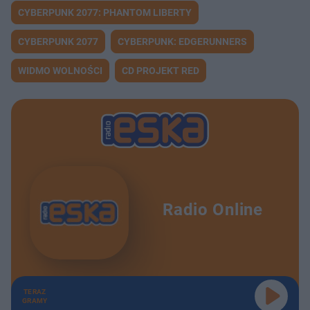
CYBERPUNK 2077: PHANTOM LIBERTY
CYBERPUNK 2077
CYBERPUNK: EDGERUNNERS
WIDMO WOLNOŚCI
CD PROJEKT RED
Radio Online
TERAZ
GRAMY