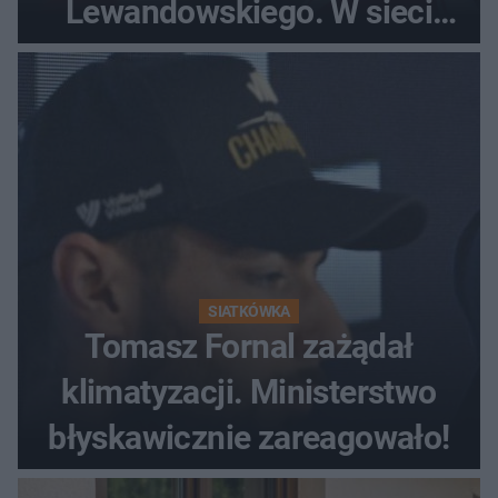
Lewandowskiego. W sieci
krąży wideo z tego pojedynku
SIATKÓWKA
Tomasz Fornal zażądał
klimatyzacji. Ministerstwo
błyskawicznie zareagowało!