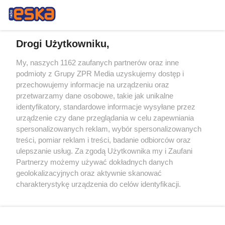
Drogi Użytkowniku,
My, naszych 1162 zaufanych partnerów oraz inne
Żaden utwór zamieszczony w serwisie nie może być powielany i
podmioty z Grupy ZPR Media uzyskujemy dostęp i
rozpowszechniany lub dalej rozpowszechniany w jakikolwiek sposób (w
tym także elektroniczny lub mechaniczny) na jakimkolwiek polu
przechowujemy informacje na urządzeniu oraz
eksploatacji w jakiejkolwiek formie, włącznie z umieszczaniem w
przetwarzamy dane osobowe, takie jak unikalne
Internecie bez pisemnej zgody właściciela praw. Jakiekolwiek użycie lub
identyfikatory, standardowe informacje wysyłane przez
wykorzystanie utworów w całości lub w części z naruszeniem prawa,
tzn. bez właściwej zgody, jest zabronione pod groźbą kary i może być
urządzenie czy dane przeglądania w celu zapewniania
ścigane prawnie.
spersonalizowanych reklam, wybór spersonalizowanych
treści, pomiar reklam i treści, badanie odbiorców oraz
ulepszanie usług. Za zgodą Użytkownika my i Zaufani
Partnerzy możemy używać dokładnych danych
geolokalizacyjnych oraz aktywnie skanować
charakterystykę urządzenia do celów identyfikacji.
Ponieważ cenimy Twoją prywatność, prosimy o zgodę na
O nas
korzystanie z tych technologii poprzez kliknięcie
Informacje prawne
„Akceptuję”. Zgoda jest dobrowolna i zawsze możesz ją