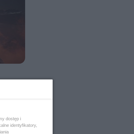
y dostęp i
lne identyfikatory,
iania