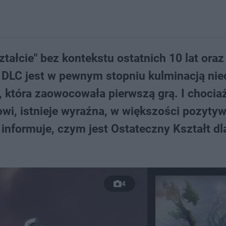
tałcie" bez kontekstu ostatnich 10 lat oraz
 DLC jest w pewnym stopniu kulminacją nie
, która zaowocowała pierwszą grą. I choci
owi, istnieje wyraźna, w większości pozyty
 informuje, czym jest Ostateczny Kształt dl
4