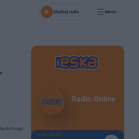
Słuchaj radia
Menu
—
Radio Online
daj do Google
TERAZ GRAMY