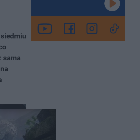
 siedmiu
co
aż sama
wna
a