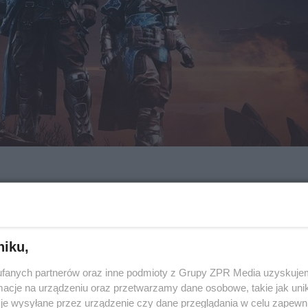
niku,
fanych partnerów oraz inne podmioty z Grupy ZPR Media uzyskujem
cje na urządzeniu oraz przetwarzamy dane osobowe, takie jak unika
je wysyłane przez urządzenie czy dane przeglądania w celu zapewn