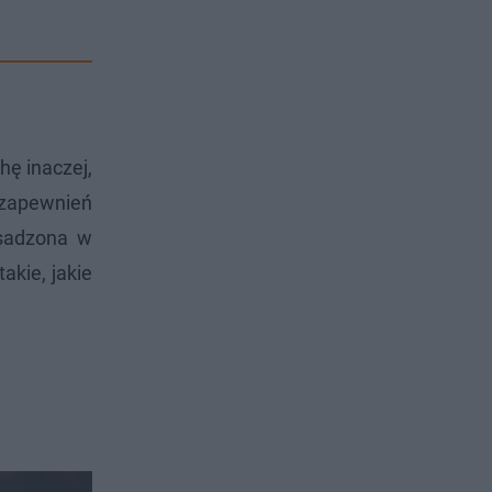
hę inaczej,
o zapewnień
osadzona w
akie, jakie