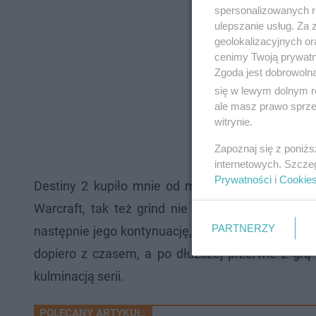
spersonalizowanych re
ulepszanie usług. Za
geolokalizacyjnych or
cenimy Twoją prywatno
Zgoda jest dobrowoln
się w lewym dolnym r
ale masz prawo sprzec
witrynie.
Zapoznaj się z poniż
internetowych. Szcze
Prywatności
i
Cookie
Destiny 2 kupiło mnie od momentu swojej premie
Warcraft, tak też grind nie był mi obcy. Opak
PARTNERZY
następnie jego kontynuację, sprawiło, że wchłonął
dopiero z czasem, a po dłuższej przerwie z grą
kulminacją serii.
POLECANY ARTYKUŁ: