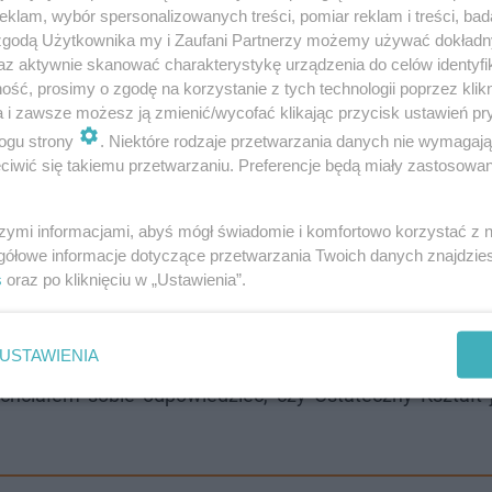
klam, wybór spersonalizowanych treści, pomiar reklam i treści, bad
 zgodą Użytkownika my i Zaufani Partnerzy możemy używać dokład
az aktywnie skanować charakterystykę urządzenia do celów identyfi
ść, prosimy o zgodę na korzystanie z tych technologii poprzez klikn
a i zawsze możesz ją zmienić/wycofać klikając przycisk ustawień pr
ogu strony
. Niektóre rodzaje przetwarzania danych nie wymagaj
iwić się takiemu przetwarzaniu. Preferencje będą miały zastosowanie
szymi informacjami, abyś mógł świadomie i komfortowo korzystać z
gółowe informacje dotyczące przetwarzania Twoich danych znajdzi
s
oraz po kliknięciu w „Ustawienia”.
ry. Uwielbiam serię Call of Duty oraz niekończące si
owane to wszystko w schludnie wyglądające kosmiczne 
USTAWIENIA
em w grę na długie godziny... a może i lata. Problemy p
 chciałem sobie odpowiedzieć, czy Ostateczny Kształt 