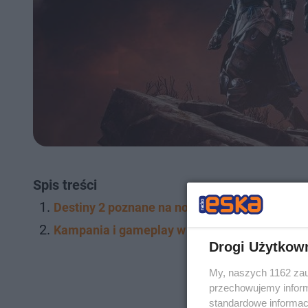
Spis treści
Destiny 2 poznane na nowo
Kampania i gameplay w nowych szatach
Drogi Użytkow
My, naszych 1162 zau
przechowujemy informa
standardowe informac