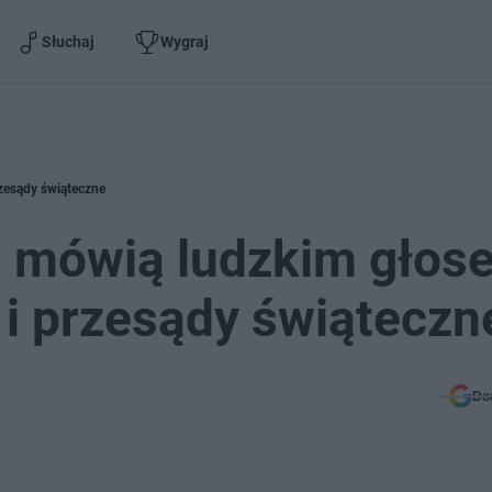
Słuchaj
Wygraj
rzesądy świąteczne
a mówią ludzkim głos
 i przesądy świąteczn
Do