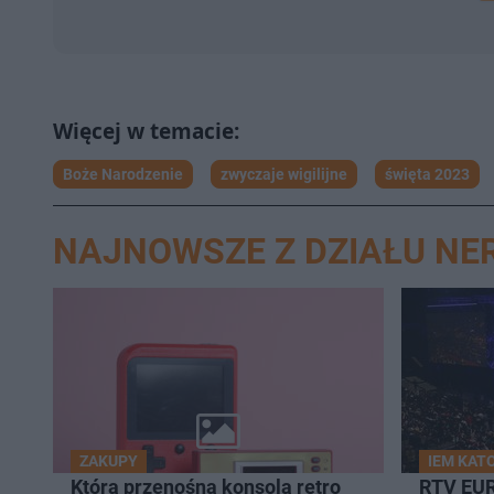
Boże Narodzenie
zwyczaje wigilijne
święta 2023
NAJNOWSZE Z DZIAŁU NE
ZAKUPY
IEM KAT
Która przenośna konsola retro
RTV EU