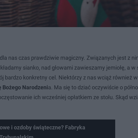
dla nas czas prawdziwie magiczny. Związanych jest z ni
 wkładamy sianko, nad głowami zawieszamy jemiołę, a w 
 bardzo konkretny cel. Niektórzy z nas wciąż również wi
ę Bożego Narodzeni
a. Ma się to dziać oczywiście o półn
częstowanie ich wcześniej opłatkiem ze stołu. Skąd wzią
owe i ozdoby świąteczne? Fabryka
Trybunalskim