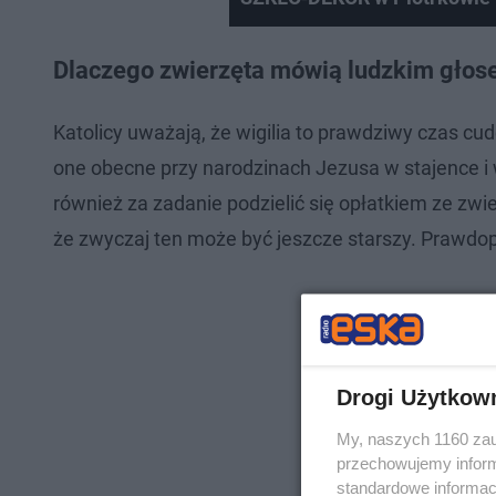
Dlaczego zwierzęta mówią ludzkim głos
Katolicy uważają, że wigilia to prawdziwy czas c
one obecne przy narodzinach Jezusa w stajence i
również za zadanie podzielić się opłatkiem ze zwie
że zwyczaj ten może być jeszcze starszy. Prawdo
Drogi Użytkow
My, naszych 1160 zau
przechowujemy informa
standardowe informac