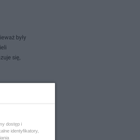
nieważ były
eli
zuje się,
y dostęp i
lne identyfikatory,
iania