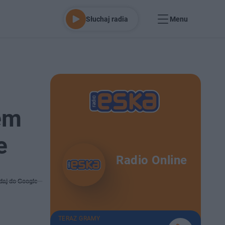
Słuchaj radia
Menu
em
e
Radio Online
daj do Google
TERAZ GRAMY