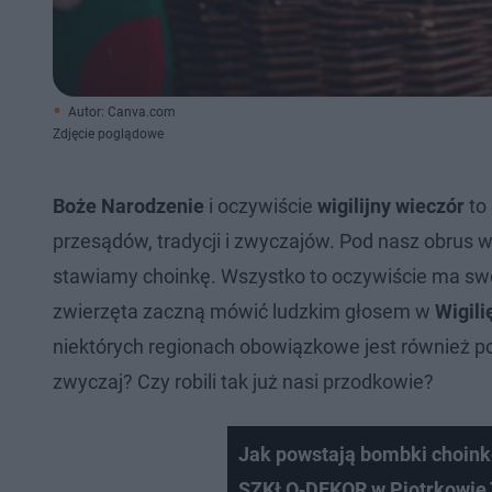
Autor: Canva.com
Zdjęcie poglądowe
Boże Narodzenie
i oczywiście
wigilijny wieczór
to 
przesądów, tradycji i zwyczajów. Pod nasz obrus
stawiamy choinkę. Wszystko to oczywiście ma swój
zwierzęta zaczną mówić ludzkim głosem w
Wigili
niektórych regionach obowiązkowe jest również po
zwyczaj? Czy robili tak już nasi przodkowie?
Jak powstają bombki choink
SZKŁO‑DEKOR w Piotrkowie 