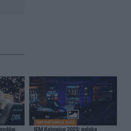
IEM KATOWICE 2025
owodów,
IEM Katowice 2025: polska