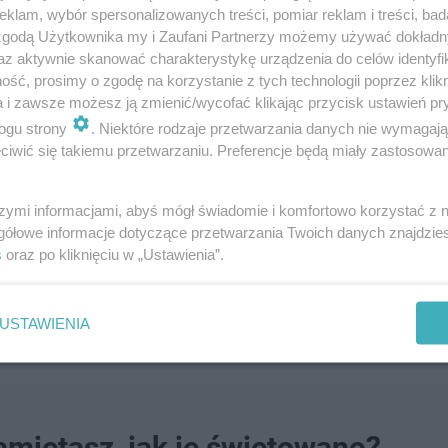
klam, wybór spersonalizowanych treści, pomiar reklam i treści, bad
 zgodą Użytkownika my i Zaufani Partnerzy możemy używać dokład
az aktywnie skanować charakterystykę urządzenia do celów identyfi
ść, prosimy o zgodę na korzystanie z tych technologii poprzez klikn
a i zawsze możesz ją zmienić/wycofać klikając przycisk ustawień pr
ogu strony
. Niektóre rodzaje przetwarzania danych nie wymagaj
m Świętego Mikołaja?
iwić się takiemu przetwarzaniu. Preferencje będą miały zastosowanie
szymi informacjami, abyś mógł świadomie i komfortowo korzystać z
gółowe informacje dotyczące przetwarzania Twoich danych znajdzi
, a przemawiali przez nie zmarli, którzy przychodzili na
s
oraz po kliknięciu w „Ustawienia”.
 A co zwierzęta mogą nam powiedzieć? Podobno przepow
ę za wesołą. Może zatem lepiej, że większość naszych pu
USTAWIENIA
miętasz, jak je świętowano?