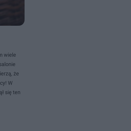
m wiele
salonie
erzą, że
ocy! W
ł się ten