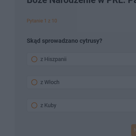
Pytanie 1 z 10
Skąd sprowadzano cytrusy?
z Hiszpanii
z Włoch
z Kuby