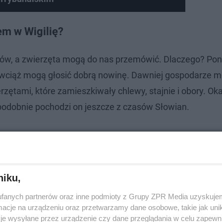
em w Wigilię?
udów, a zwierzęta mogą do nas przemówić. Dlaczego? Po
 wciąż mogą głosić dobrą nowinę. Dawniej gospodarze mi
rzętami, które zamieszkiwały chlewy, stajnie i obory. Oka
podobnie pochodzi on jeszcze z czasów Słowian.
niku,
fanych partnerów oraz inne podmioty z Grupy ZPR Media uzyskujem
cje na urządzeniu oraz przetwarzamy dane osobowe, takie jak unika
je wysyłane przez urządzenie czy dane przeglądania w celu zapewn