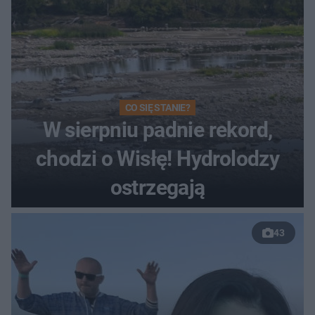
CO SIĘ STANIE?
W sierpniu padnie rekord,
chodzi o Wisłę! Hydrolodzy
ostrzegają
43