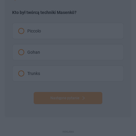
Kto był twórcą techniki Masenkō?
Piccolo
Gohan
Trunks
Następne pytanie