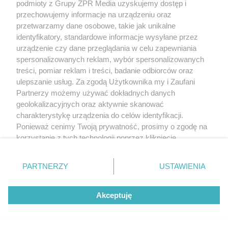
Zwilż kartkę i połóż na
podmioty z Grupy ZPR Media uzyskujemy dostęp i
przechowujemy informacje na urządzeniu oraz
parapecie. Żadna mucha nie
przetwarzamy dane osobowe, takie jak unikalne
identyfikatory, standardowe informacje wysyłane przez
wleci do twojego domu
urządzenie czy dane przeglądania w celu zapewniania
spersonalizowanych reklam, wybór spersonalizowanych
treści, pomiar reklam i treści, badanie odbiorców oraz
ulepszanie usług. Za zgodą Użytkownika my i Zaufani
Partnerzy możemy używać dokładnych danych
geolokalizacyjnych oraz aktywnie skanować
charakterystykę urządzenia do celów identyfikacji.
Ponieważ cenimy Twoją prywatność, prosimy o zgodę na
korzystanie z tych technologii poprzez kliknięcie
„Akceptuję”. Zgoda jest dobrowolna i zawsze możesz ją
zmienić/wycofać klikając przycisk ustawień prywatności
PARTNERZY
USTAWIENIA
znajdujący się w lewym dolnym rogu strony
. Niektóre
RZADKIE IMIONA
rodzaje przetwarzania danych nie wymagają zgody
To imię brzmi jak nazwa
Akceptuję
użytkownika, ale masz prawo sprzeciwić się takiemu
przetwarzaniu. Preferencje będą miały zastosowanie tylko
europejskiego kraju. W
na tej witrynie.