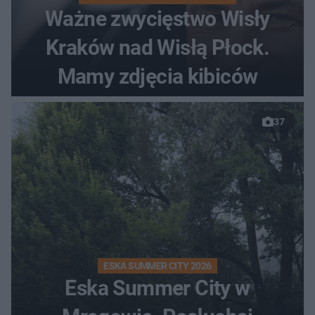
Ważne zwycięstwo Wisły
Kraków nad Wisłą Płock.
Mamy zdjęcia kibiców
37
ESKA SUMMER CITY 2026
Eska Summer City w