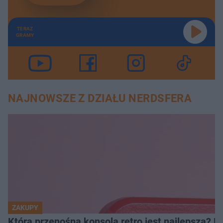
TERAZ
GRAMY
NAJNOWSZE Z DZIAŁU NERDSFERA
ZAKUPY
Która przenośna konsola retro jest najlepsza? 