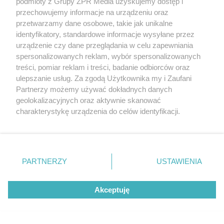
podmioty z Grupy ZPR Media uzyskujemy dostęp i
przechowujemy informacje na urządzeniu oraz
62
przetwarzamy dane osobowe, takie jak unikalne
identyfikatory, standardowe informacje wysyłane przez
urządzenie czy dane przeglądania w celu zapewniania
spersonalizowanych reklam, wybór spersonalizowanych
treści, pomiar reklam i treści, badanie odbiorców oraz
ulepszanie usług. Za zgodą Użytkownika my i Zaufani
Partnerzy możemy używać dokładnych danych
ROZRYWKA
geolokalizacyjnych oraz aktywnie skanować
Aryna Sabalenka kusi w skąpym
charakterystykę urządzenia do celów identyfikacji.
Ponieważ cenimy Twoją prywatność, prosimy o zgodę na
bikini. Wakacyjne nagranie rozpala
korzystanie z tych technologii poprzez kliknięcie
zmysły fanów
„Akceptuję”. Zgoda jest dobrowolna i zawsze możesz ją
zmienić/wycofać klikając przycisk ustawień prywatności
PARTNERZY
USTAWIENIA
znajdujący się w lewym dolnym rogu strony
. Niektóre
rodzaje przetwarzania danych nie wymagają zgody
Akceptuję
użytkownika, ale masz prawo sprzeciwić się takiemu
przetwarzaniu. Preferencje będą miały zastosowanie tylko
na tej witrynie.