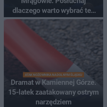
Mrągowie. Posłuchaj
dlaczego warto wybrać ten
kierunek na urlop!
ATAK NOŻOWNIKA NA DOLNYM ŚLĄSKU
Dramat w Kamiennej Górze.
15-latek zaatakowany ostrym
narzędziem