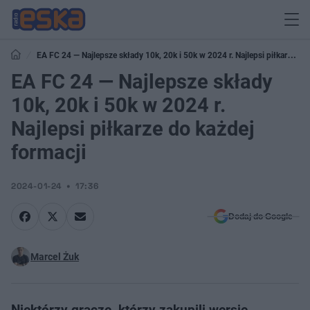
EA FC 24 — Najlepsze składy 10k, 20k i 50k w 2024 r. Najlepsi piłkarze do
każdej formacji
EA FC 24 — Najlepsze składy
10k, 20k i 50k w 2024 r.
Najlepsi piłkarze do każdej
formacji
2024-01-24
17:36
Dodaj do Google
Marcel Żuk
Niektórzy gracze, którzy zakupili wersję