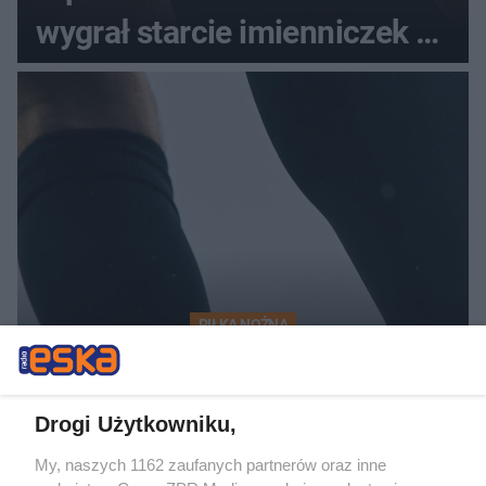
wygrał starcie imienniczek na
pełnym stadionie
PIŁKA NOŻNA
Wisła Kraków wygrywa z
Wisłą Płock. Kto rozstrzygnął
Drogi Użytkowniku,
losy spotkania?
My, naszych 1162 zaufanych partnerów oraz inne