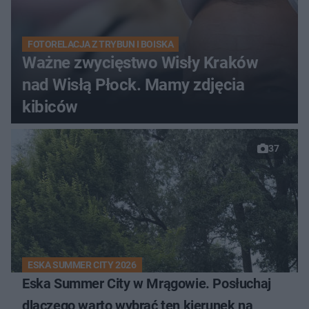
FOTORELACJA Z TRYBUN I BOISKA
Ważne zwycięstwo Wisły Kraków
nad Wisłą Płock. Mamy zdjęcia
kibiców
37
ESKA SUMMER CITY 2026
Eska Summer City w Mrągowie. Posłuchaj
dlaczego warto wybrać ten kierunek na