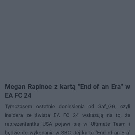
Megan Rapinoe z kartą "End of an Era" w
EA FC 24
Tymczasem ostatnie doniesienia od Saf_GG, czyli
insidera ze świata EA FC 24 wskazują na to, że
reprezentantka USA pojawi się w Ultimate Team i
będzie do wykonania w SBC. Jej karta "End of an Era"