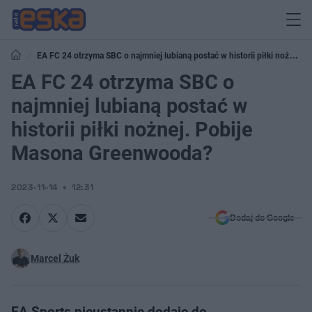
EA FC 24 otrzyma SBC o najmniej lubianą postać w historii piłki nożnej.
Pobije Masona Greenwooda?
EA FC 24 otrzyma SBC o
najmniej lubianą postać w
historii piłki nożnej. Pobije
Masona Greenwooda?
2023-11-14
12:31
Dodaj do Google
Marcel Żuk
EA Sports nieustannie dodaje do