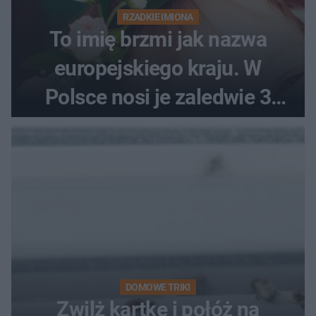
RZADKIE IMIONA
To imię brzmi jak nazwa
europejskiego kraju. W
Polsce nosi je zaledwie 3
kobiety
DOMOWE TRIKI
Zwilż kartkę i połóż na