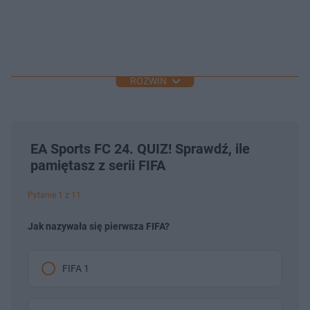
ROZWIŃ
EA Sports FC 24. QUIZ! Sprawdź, ile
pamiętasz z serii FIFA
Pytanie 1 z 11
Jak nazywała się pierwsza FIFA?
FIFA 1