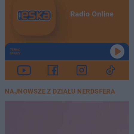
Radio Online
TERAZ
GRAMY
NAJNOWSZE Z DZIAŁU NERDSFERA