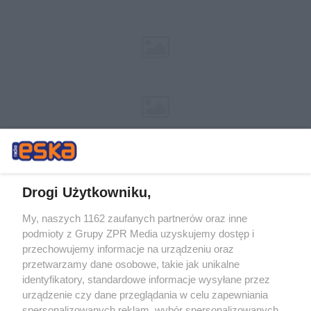
Drogi Użytkowniku,
My, naszych 1162 zaufanych partnerów oraz inne
Żaden utwór zamieszczony w serwisie nie może być powielany i
podmioty z Grupy ZPR Media uzyskujemy dostęp i
rozpowszechniany lub dalej rozpowszechniany w jakikolwiek sposób (w
przechowujemy informacje na urządzeniu oraz
tym także elektroniczny lub mechaniczny) na jakimkolwiek polu
eksploatacji w jakiejkolwiek formie, włącznie z umieszczaniem w
przetwarzamy dane osobowe, takie jak unikalne
Internecie bez pisemnej zgody właściciela praw. Jakiekolwiek użycie lub
identyfikatory, standardowe informacje wysyłane przez
wykorzystanie utworów w całości lub w części z naruszeniem prawa,
tzn. bez właściwej zgody, jest zabronione pod groźbą kary i może być
urządzenie czy dane przeglądania w celu zapewniania
ścigane prawnie.
spersonalizowanych reklam, wybór spersonalizowanych