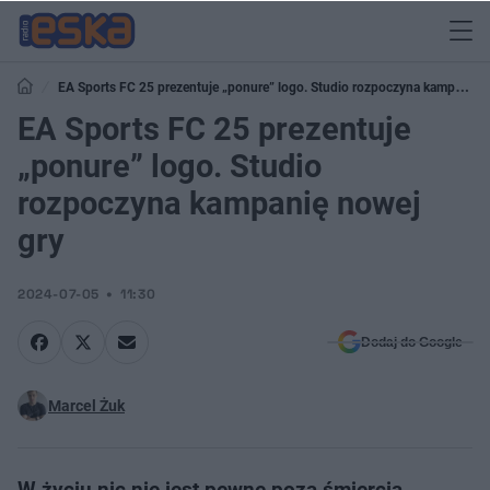
EA Sports FC 25 prezentuje „ponure” logo. Studio rozpoczyna kampanię
nowej gry
EA Sports FC 25 prezentuje
„ponure” logo. Studio
rozpoczyna kampanię nowej
gry
2024-07-05
11:30
Dodaj do Google
Marcel Żuk
W życiu nic nie jest pewne poza śmiercią,