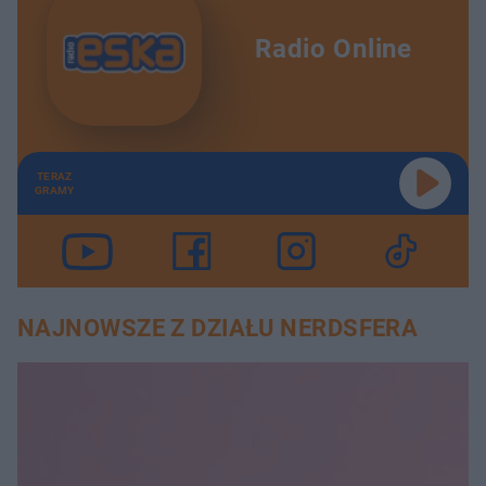
Radio Online
TERAZ
GRAMY
NAJNOWSZE Z DZIAŁU NERDSFERA