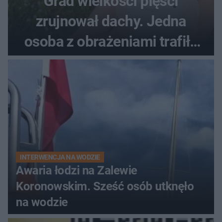
Grad wielkości pięści
zrujnował dachy. Jedna
osoba z obrażeniami trafiła
do szpitala
INTERWENCJA NA WODZIE
Awaria łodzi na Zalewie
Koronowskim. Sześć osób utknęło
na wodzie