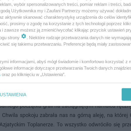
klam, wybór spersonalizowanych treści, pomiar reklam i treści, bad
 zgodą Użytkownika my i Zaufani Partnerzy możemy używać dokład
az aktywnie skanować charakterystykę urządzenia do celów identyfi
ść, prosimy o zgodę na korzystanie z tych technologii poprzez klikn
a i zawsze możesz ją zmienić/wycofać klikając przycisk ustawień pr
ogu strony
. Niektóre rodzaje przetwarzania danych nie wymagaj
iwić się takiemu przetwarzaniu. Preferencje będą miały zastosowanie
szymi informacjami, abyś mógł świadomie i komfortowo korzystać z
gółowe informacje dotyczące przetwarzania Twoich danych znajdzi
s
oraz po kliknięciu w „Ustawienia”.
wcześniejszych stronach. Bardzo blisko zgarnięcia pie
USTAWIENIA
aming wykorzystało swoją okazję na dolnej alei. Na cał
d samego początku grali na zaciągniętym hamulcu ręczn
 Chwila spokoju zabrała nas na górną aleję, na której
zjatyckim Toplanerze. To wszystko odwróciło się prz