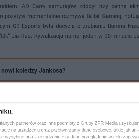
raldem. AD Carry samurajów zdobył trzy cenne elim
n pozytyw momentalnie rozmywa Bilibili Gaming, notuj
ącym G2 Esports była decyzja o zrobieniu Barona Nasz
 "Elk" Jia-Hao. Rywalizacja numer jeden w 30-minucie 
ą nowi koledzy Jankosa?
y ws. zbrodni w Hyżnem
niku,
fanych partnerów oraz inne podmioty z Grupy ZPR Media uzyskujem
cje na urządzeniu oraz przetwarzamy dane osobowe, takie jak unika
je wysyłane przez urządzenie czy dane przeglądania w celu zapewn