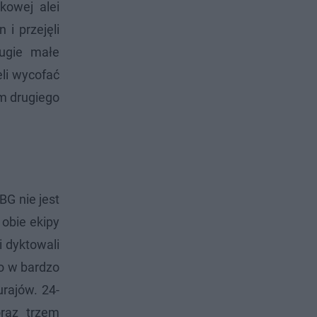
kowej alei
i przejęli
rugie małe
eli wycofać
m drugiego
BG nie jest
 obie ekipy
i dyktowali
to w bardzo
urajów. 24-
raz trzem