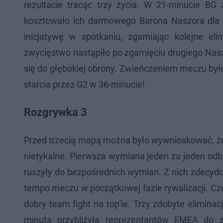
rezultacie tracąc trzy życia. W 21-minucie BG
kosztowało ich darmowego Barona Naszora dla G2 
inicjatywę w spotkaniu, zgarniając kolejne e
zwycięstwo nastąpiło po zgarnięciu drugiego Nasz
się do głębokiej obrony. Zwieńczeniem meczu był
starcia przez G2 w 36-minucie!
Rozgrywka 3
Przed trzecią mapą można było wywnioskować, że E
nietykalne. Pierwsza wymiana jeden za jeden odbył
ruszyły do bezpośrednich wymian. Z nich zdecydow
tempo meczu w początkowej fazie rywalizacji. Cze
dobry team fight na top'ie. Trzy zdobyte elimina
minuta przybliżyła reprezentantów EMEA do 