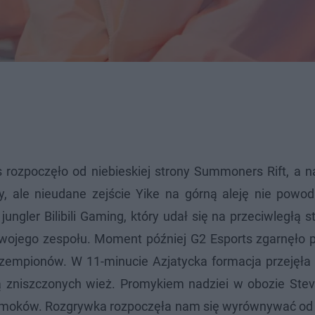
s rozpoczęło od niebieskiej strony Summoners Rift, a 
y, ale nieudane zejście Yike na górną aleję nie powod
ungler Bilibili Gaming, który udał się na przeciwległą st
swojego zespołu. Moment później G2 Esports zgarnęło 
zempionów. W 11-minucie Azjatycka formacja przejęła i
cią zniszczonych wież. Promykiem nadziei w obozie Ste
e smoków. Rozgrywka rozpoczęła nam się wyrównywać od 