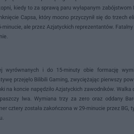
stopni, kiedy to za sprawą paru wyłapanym zabójstwom 
nięcie Capsa, który mocno przyczynił się do trzech el
minucie, ale przez Azjatyckich reprezentantów. Fatalny
nie.
ej wyrównanych i do 15-minuty obie formację wymi
tywę przejęło Bilibili Gaming, zwyciężając pierwszy p
moki na koncie napędziło Azjatyckich zawodników. Walka 
paszczy lwa. Wymiana trzy za zero oraz oddany Ba
numer cztery została zakończona w 29-minucie przez BG
u.