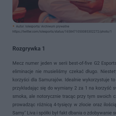
Autor: lolesports/ Archiwum prywatne
https://twitter.com/lolesports/status/1658471050085302272/photo/1
Rozgrywka 1
Mecz numer jeden w serii best-of-five G2 Esport
eliminacje nie musieliśmy czekać długo. Niestet
korzyści dla Samurajów. Idealnie wykorzystuje to j
przykładając się do wymiany 2 za 1 na korzyść 
smoka, ale notorycznie tracąc przy tym swoich c
prowadząc różnicą 4-tysięcy w złocie oraz iloś
Samy" Liva i spółki był fakt dbania o zdobywani