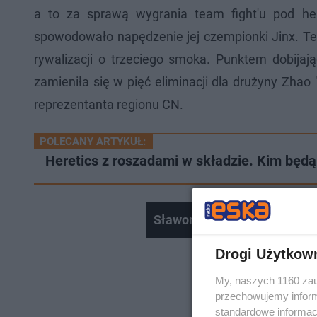
a to za sprawą wygrania team fight'u pod he
spowodowało napędzenie jej czempionki Jinx. Te
rywalizacji o trzeciego smoka. Punktem dobijaj
zamieniła się w pięć eliminacji dla drużyny Zhao
reprezentanta regionu CN.
POLECANY ARTYKUŁ:
Heretics z roszadami w składzie. Kim będ
Sławomir D. usłyszał zarzut
Drogi Użytkow
My, naszych 1160 zau
przechowujemy informa
standardowe informac