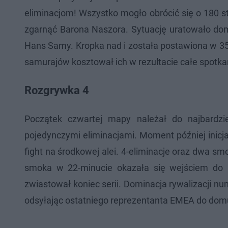
eliminacjom! Wszystko mogło obrócić się o 180 
zgarnąć Barona Naszora. Sytuację uratowało domk
Hans Samy. Kropka nad i została postawiona w 35-
samurajów kosztował ich w rezultacie całe spotka
Rozgrywka 4
Początek czwartej mapy należał do najbardzi
pojedynczymi eliminacjami. Moment później inicja
fight na środkowej alei. 4-eliminacje oraz dwa s
smoka w 22-minucie okazała się wejściem do 
zwiastował koniec serii. Dominacja rywalizacji 
odsyłając ostatniego reprezentanta EMEA do dom