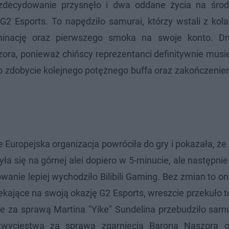
 zdecydowanie przysnęło i dwa oddane życia na środ
Esports. To napędziło samurai, którzy wstali z kolan 
liminację oraz pierwszego smoka na swoje konto. D
ora, ponieważ chińscy reprezentanci definitywnie musi
o zdobycie kolejnego potężnego buffa oraz zakończenie
uropejska organizacja powróciła do gry i pokazała, że 
a się na górnej alei dopiero w 5-minucie, ale następnie
anie lepiej wychodziło Bilibili Gaming. Bez zmian to on
kające na swoją okazję G2 Esports, wreszcie przekuło 
cje za sprawą Martina "Yike" Sundelina przebudziło sam
zwycięstwa za sprawą zgarnięcia Barona Naszora o