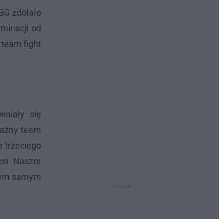
BG zdołało
iminacji od
 team fight
eniały się
oważny team
o trzeciego
ron Naszor
, tym samym