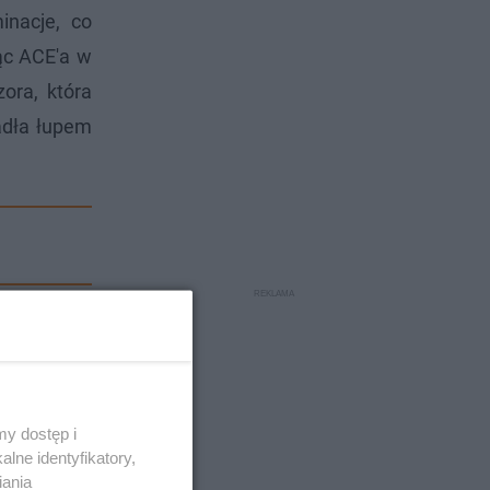
inacje, co
ąc ACE'a w
ora, która
padła łupem
y dostęp i
lne identyfikatory,
iania