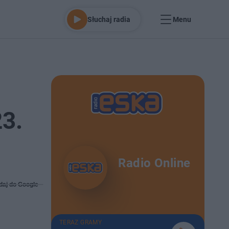
Słuchaj radia
Menu
3.
Radio Online
daj do Google
TERAZ GRAMY