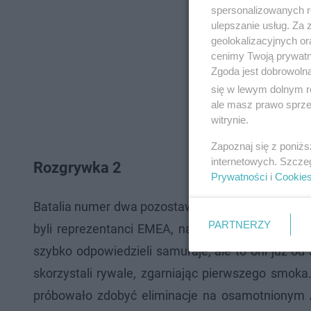
spersonalizowanych re
ulepszanie usług. Za
geolokalizacyjnych or
cenimy Twoją prywatno
Zgoda jest dobrowoln
się w lewym dolnym r
ale masz prawo sprzec
witrynie.
Zapoznaj się z poniż
internetowych. Szcze
Rozgrywka 2
Prywatności
i
Cookie
Batalia numer dwa pozostawiła obydwa zespoły na 
PARTNERZY
byli reprezentanci EMEA, natomiast to Bilibili G
szybko odpowiedzieli samuraje, ale to oni już o
skorzystali rywale, zgarniając pierwszego smoka.
próbowało zdobyć eliminacje na osamotnionym A