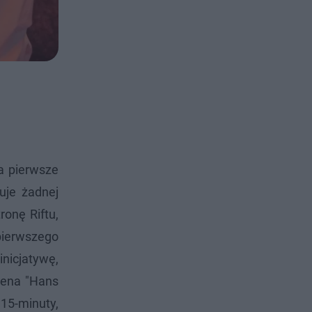
na pierwsze
uje żadnej
ronę Riftu,
pierwszego
nicjatywę,
vena "Hans
15-minuty,