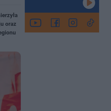
ierzyła
ju oraz
egionu