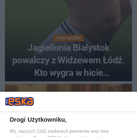
PIŁKA NOŻNA
Jagiellonia Białystok
powalczy z Widzewem Łódź.
Kto wygra w hicie
Ekstraklasy?
Drogi Użytkowniku,
My, naszych 1162 zaufanych partnerów oraz inne