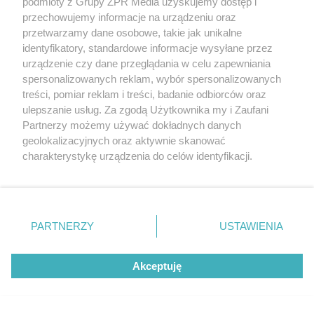
podmioty z Grupy ZPR Media uzyskujemy dostęp i
POLSKI SIATKARZ
przechowujemy informacje na urządzeniu oraz
Jakub Kochanowski ujawnia z kim
przetwarzamy dane osobowe, takie jak unikalne
identyfikatory, standardowe informacje wysyłane przez
spotyka się Tomasz Fornal. Te słowa
urządzenie czy dane przeglądania w celu zapewniania
to absolutny hit
spersonalizowanych reklam, wybór spersonalizowanych
treści, pomiar reklam i treści, badanie odbiorców oraz
ulepszanie usług. Za zgodą Użytkownika my i Zaufani
Partnerzy możemy używać dokładnych danych
geolokalizacyjnych oraz aktywnie skanować
charakterystykę urządzenia do celów identyfikacji.
Ponieważ cenimy Twoją prywatność, prosimy o zgodę na
korzystanie z tych technologii poprzez kliknięcie
„Akceptuję”. Zgoda jest dobrowolna i zawsze możesz ją
zmienić/wycofać klikając przycisk ustawień prywatności
PARTNERZY
USTAWIENIA
znajdujący się w lewym dolnym rogu strony
. Niektóre
PIŁKA NOŻNA
rodzaje przetwarzania danych nie wymagają zgody
Przyszłość Lionela Messiego w
Akceptuję
użytkownika, ale masz prawo sprzeciwić się takiemu
kadrze. Kiedy gwiazdor zakończy
przetwarzaniu. Preferencje będą miały zastosowanie tylko
na tej witrynie.
karierę?