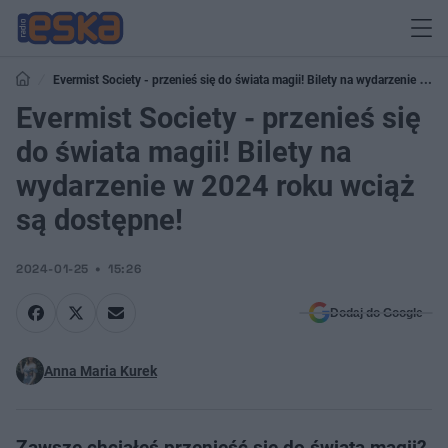
Evermist Society - przenieś się do świata magii! Bilety na wydarzenie w
2024 roku wciąż są dostępne!
Evermist Society - przenieś się
do świata magii! Bilety na
wydarzenie w 2024 roku wciąż
są dostępne!
2024-01-25
15:26
Dodaj do Google
Anna Maria Kurek
Zawsze chciałeś przenieść się do świata magii?