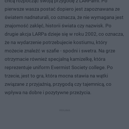
chcą rozpocząć swoją przygodę z LARPami. Po
pierwsze wasza postać dopiero jest zapoznawana ze
światem nadnaturali, co oznacza, że nie wymagana jest
znajomość zaklęć, historii świata czy nazwisk. Po
drugie akcja LARPa dzieje się w roku 2002, co oznacza,
że na wydarzenie potrzebujecie kostiumu, który
możecie znaleźć w szafie - spodni i swetra. Na grze
otrzymacie również specjalną kamizelkę, która
reprezentuje uniform Evermist Society college. Po
trzecie, jest to gra, która mocna stawia na wątki
związane z przyjaźnią, przygodą czy tajemnicą, co
wpływa na dobre i pozytywne przeżycia.