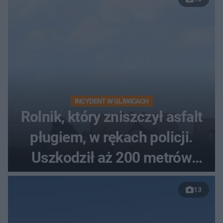
INCYDENT W GLIWICACH
Rolnik, który zniszczył asfalt
pługiem, w rękach policji.
Uszkodził aż 200 metrów
nowej drogi
13