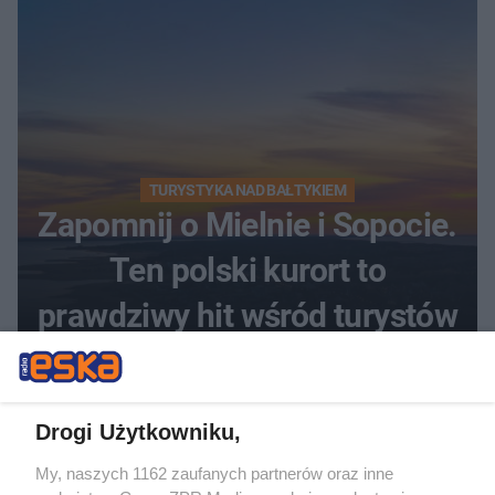
TURYSTYKA NAD BAŁTYKIEM
Zapomnij o Mielnie i Sopocie.
Ten polski kurort to
prawdziwy hit wśród turystów
Drogi Użytkowniku,
My, naszych 1162 zaufanych partnerów oraz inne