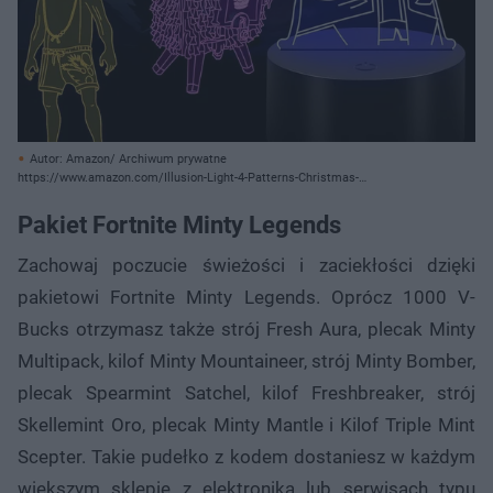
Autor: Amazon/ Archiwum prywatne
https://www.amazon.com/Illusion-Light-4-Patterns-Christmas-
Birthday/dp/B09HGZ2YZW/ref=sr_1_1_sspa?
keywords=fortnite+lamp&qid=1701950282&sr=8-1-
Pakiet Fortnite Minty Legends
spons&sp_csd=d2lkZ2V0TmFtZT1zcF9hdGY&psc=1
Zachowaj poczucie świeżości i zaciekłości dzięki
pakietowi Fortnite Minty Legends. Oprócz 1000 V-
Bucks otrzymasz także strój Fresh Aura, plecak Minty
Multipack, kilof Minty Mountaineer, strój Minty Bomber,
plecak Spearmint Satchel, kilof Freshbreaker, strój
Skellemint Oro, plecak Minty Mantle i Kilof Triple Mint
Scepter. Takie pudełko z kodem dostaniesz w każdym
większym sklepie z elektroniką lub serwisach typu