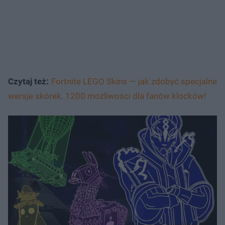
Czytaj też:
Fortnite LEGO Skins — jak zdobyć specjalne
wersje skórek. 1200 możliwości dla fanów klocków!