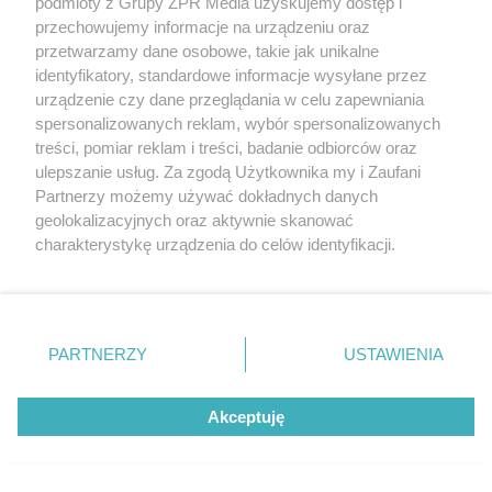
podmioty z Grupy ZPR Media uzyskujemy dostęp i
przechowujemy informacje na urządzeniu oraz
przetwarzamy dane osobowe, takie jak unikalne
identyfikatory, standardowe informacje wysyłane przez
CIEKAWOSTKA
urządzenie czy dane przeglądania w celu zapewniania
To najpiękniejsza plaża w
spersonalizowanych reklam, wybór spersonalizowanych
Świętokrzyskiem według AI. Z
treści, pomiar reklam i treści, badanie odbiorców oraz
ulepszanie usług. Za zgodą Użytkownika my i Zaufani
widokiem na najwyższy szczyt Gór
Partnerzy możemy używać dokładnych danych
Świętokrzyskich
geolokalizacyjnych oraz aktywnie skanować
charakterystykę urządzenia do celów identyfikacji.
Ponieważ cenimy Twoją prywatność, prosimy o zgodę na
korzystanie z tych technologii poprzez kliknięcie
„Akceptuję”. Zgoda jest dobrowolna i zawsze możesz ją
zmienić/wycofać klikając przycisk ustawień prywatności
PARTNERZY
USTAWIENIA
znajdujący się w lewym dolnym rogu strony
. Niektóre
rodzaje przetwarzania danych nie wymagają zgody
Akceptuję
użytkownika, ale masz prawo sprzeciwić się takiemu
CIEKAWOSTKI
przetwarzaniu. Preferencje będą miały zastosowanie tylko
Mała wieś z wielką historią i śladami
na tej witrynie.