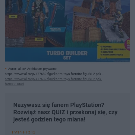
Autor: al.to/ Archiwum prywatne
https://www.al.to/p/477632-figurka-tm-toys-fortnite-figurki-2-pak-
fnt0036.html
https://www.al.to/p/477632-figurka-tm-toys-fortnite-figurki-2-pak-
fnt0036.html
Nazywasz się fanem PlayStation?
Rozwiąż nasz QUIZ i przekonaj się, czy
jesteś godzien tego miana!
Pytanie 1 z 12