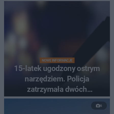
bezradne
NOWE INFORMACJE
15-latek ugodzony ostrym
narzędziem. Policja
zatrzymała dwóch
nastolatków
6