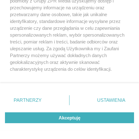
podmioty z Grupy ZPR Media uzyskujemy dostęp i
przechowujemy informacje na urządzeniu oraz
przetwarzamy dane osobowe, takie jak unikalne
identyfikatory, standardowe informacje wysyłane przez
urządzenie czy dane przeglądania w celu zapewniania
spersonalizowanych reklam, wybór spersonalizowanych
treści, pomiar reklam i treści, badanie odbiorców oraz
ulepszanie usług. Za zgodą Użytkownika my i Zaufani
Partnerzy możemy używać dokładnych danych
geolokalizacyjnych oraz aktywnie skanować
charakterystykę urządzenia do celów identyfikacji.
Ponieważ cenimy Twoją prywatność, prosimy o zgodę na
korzystanie z tych technologii poprzez kliknięcie
„Akceptuję”. Zgoda jest dobrowolna i zawsze możesz ją
zmienić/wycofać klikając przycisk ustawień prywatności
PARTNERZY
USTAWIENIA
znajdujący się w lewym dolnym rogu strony
. Niektóre
rodzaje przetwarzania danych nie wymagają zgody
Akceptuję
użytkownika, ale masz prawo sprzeciwić się takiemu
Żaden utwór zamieszczony w serwisie nie może być powielany i
przetwarzaniu. Preferencje będą miały zastosowanie tylko
rozpowszechniany lub dalej rozpowszechniany w jakikolwiek sposób (w
na tej witrynie.
tym także elektroniczny lub mechaniczny) na jakimkolwiek polu
eksploatacji w jakiejkolwiek formie, włącznie z umieszczaniem w