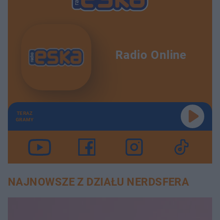
Radio Online
TERAZ
GRAMY
NAJNOWSZE Z DZIAŁU NERDSFERA