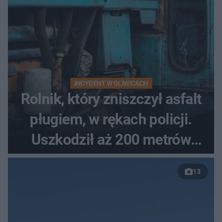
INCYDENT W GLIWICACH
Rolnik, który zniszczył asfalt
pługiem, w rękach policji.
Uszkodził aż 200 metrów
nowej drogi
13