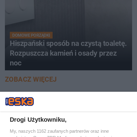
DOMOWE PORZĄDKI
Hiszpański sposób na czystą toaletę.
Rozpuszcza kamień i osady przez
noc
ZOBACZ WIĘCEJ
Drogi Użytkowniku,
My, naszych 1162 zaufanych partnerów oraz inne