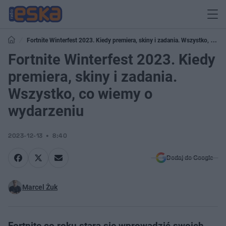
Fortnite Winterfest 2023. Kiedy premiera, skiny i zadania. Wszystko, co
wiemy o wydarzeniu
Fortnite Winterfest 2023. Kiedy
premiera, skiny i zadania.
Wszystko, co wiemy o
wydarzeniu
2023-12-13
8:40
Dodaj do Google
Marcel Żuk
Fortnite co roku stara się wprowadzić swoich