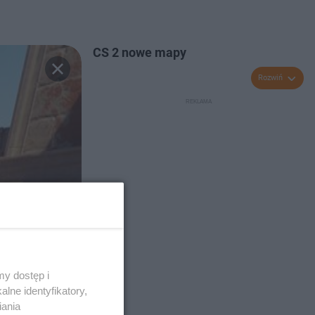
CS 2 nowe mapy
Rozwiń
y dostęp i
lne identyfikatory,
iania