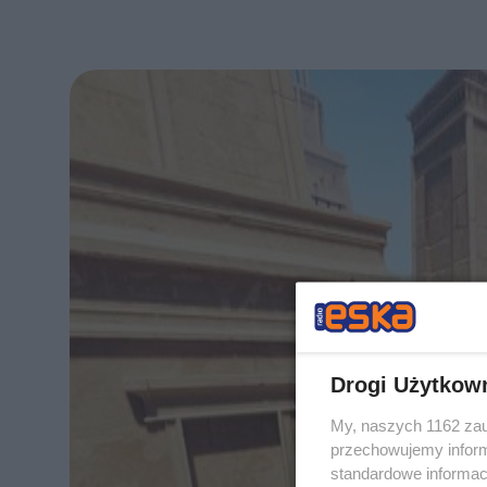
Drogi Użytkow
My, naszych 1162 zau
przechowujemy informa
standardowe informac