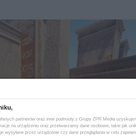
niku,
fanych partnerów oraz inne podmioty z Grupy ZPR Media uzyskujem
cje na urządzeniu oraz przetwarzamy dane osobowe, takie jak unika
je wysyłane przez urządzenie czy dane przeglądania w celu zapewn