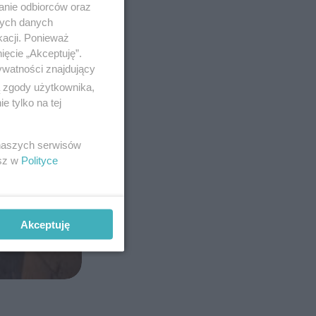
anie odbiorców oraz
nych danych
kacji. Ponieważ
ięcie „Akceptuję”.
ywatności znajdujący
ą zgody użytkownika,
 tylko na tej
 naszych serwisów
esz w
Polityce
Akceptuję