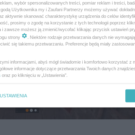
klam, wybór spersonalizowanych treści, pomiar reklam i treści, bad
 zgodą Użytkownika my i Zaufani Partnerzy możemy używać dokład
az aktywnie skanować charakterystykę urządzenia do celów identyfi
ść, prosimy o zgodę na korzystanie z tych technologii poprzez klikn
a i zawsze możesz ją zmienić/wycofać klikając przycisk ustawień pr
ogu strony
. Niektóre rodzaje przetwarzania danych nie wymagaj
iwić się takiemu przetwarzaniu. Preferencje będą miały zastosowanie
szymi informacjami, abyś mógł świadomie i komfortowo korzystać z
gółowe informacje dotyczące przetwarzania Twoich danych znajdzi
s
oraz po kliknięciu w „Ustawienia”.
USTAWIENIA