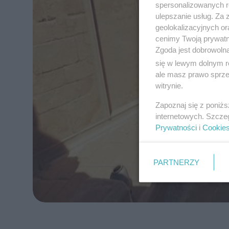
spersonalizowanych re
ulepszanie usług. Za
geolokalizacyjnych or
cenimy Twoją prywatno
Zgoda jest dobrowoln
się w lewym dolnym r
ale masz prawo sprzec
witrynie.
Zapoznaj się z poniż
internetowych. Szcze
Prywatności
i
Cookie
PARTNERZY