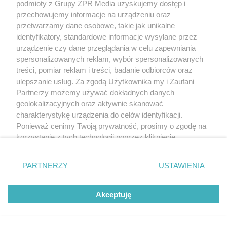
podmioty z Grupy ZPR Media uzyskujemy dostęp i
przechowujemy informacje na urządzeniu oraz
przetwarzamy dane osobowe, takie jak unikalne
identyfikatory, standardowe informacje wysyłane przez
urządzenie czy dane przeglądania w celu zapewniania
spersonalizowanych reklam, wybór spersonalizowanych
treści, pomiar reklam i treści, badanie odbiorców oraz
ulepszanie usług. Za zgodą Użytkownika my i Zaufani
Partnerzy możemy używać dokładnych danych
geolokalizacyjnych oraz aktywnie skanować
charakterystykę urządzenia do celów identyfikacji.
Ponieważ cenimy Twoją prywatność, prosimy o zgodę na
korzystanie z tych technologii poprzez kliknięcie
„Akceptuję”. Zgoda jest dobrowolna i zawsze możesz ją
zmienić/wycofać klikając przycisk ustawień prywatności
PARTNERZY
USTAWIENIA
znajdujący się w lewym dolnym rogu strony
. Niektóre
rodzaje przetwarzania danych nie wymagają zgody
Akceptuję
użytkownika, ale masz prawo sprzeciwić się takiemu
przetwarzaniu. Preferencje będą miały zastosowanie tylko
na tej witrynie.