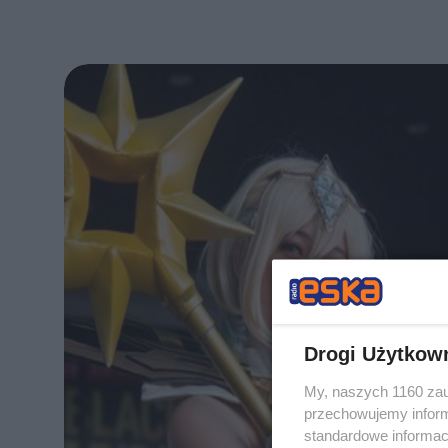
Drogi Użytkow
My, naszych 1160 zau
przechowujemy informa
standardowe informac