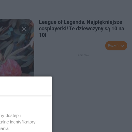
League of Legends. Najpiękniejsze
cosplayerki! Te dziewczyny są 10 na
10!
Rozwiń
y dostęp i
lne identyfikatory,
iania