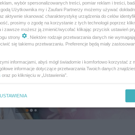
klam, wybór spersonalizowanych treści, pomiar reklam i treści, bad
 zgodą Użytkownika my i Zaufani Partnerzy możemy używać dokład
az aktywnie skanować charakterystykę urządzenia do celów identyfi
ść, prosimy o zgodę na korzystanie z tych technologii poprzez klikn
a i zawsze możesz ją zmienić/wycofać klikając przycisk ustawień pr
ogu strony
. Niektóre rodzaje przetwarzania danych nie wymagaj
iwić się takiemu przetwarzaniu. Preferencje będą miały zastosowanie
szymi informacjami, abyś mógł świadomie i komfortowo korzystać z
gółowe informacje dotyczące przetwarzania Twoich danych znajdzi
s
oraz po kliknięciu w „Ustawienia”.
USTAWIENIA