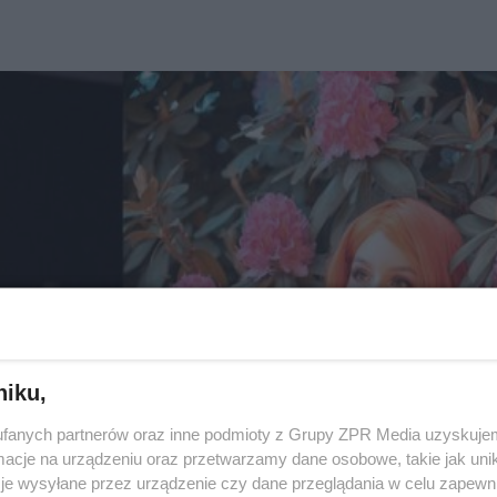
niku,
fanych partnerów oraz inne podmioty z Grupy ZPR Media uzyskujem
cje na urządzeniu oraz przetwarzamy dane osobowe, takie jak unika
je wysyłane przez urządzenie czy dane przeglądania w celu zapewn