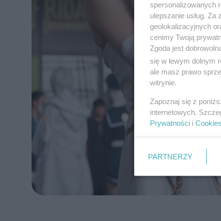
spersonalizowanych re
ulepszanie usług. Za
geolokalizacyjnych or
cenimy Twoją prywatno
Zgoda jest dobrowoln
się w lewym dolnym r
ale masz prawo sprzec
witrynie.
Zapoznaj się z poniż
internetowych. Szcze
Prywatności
i
Cookie
PARTNERZY