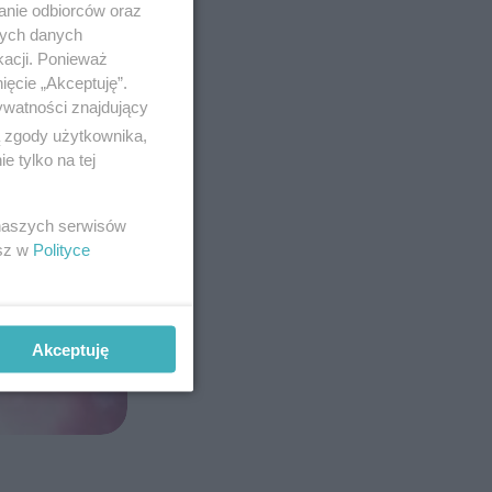
anie odbiorców oraz
nych danych
kacji. Ponieważ
ięcie „Akceptuję”.
ywatności znajdujący
ą zgody użytkownika,
 tylko na tej
 naszych serwisów
esz w
Polityce
Akceptuję