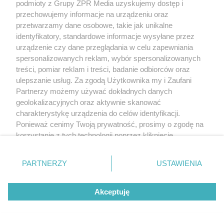
podmioty z Grupy ZPR Media uzyskujemy dostęp i
przechowujemy informacje na urządzeniu oraz
przetwarzamy dane osobowe, takie jak unikalne
identyfikatory, standardowe informacje wysyłane przez
urządzenie czy dane przeglądania w celu zapewniania
spersonalizowanych reklam, wybór spersonalizowanych
treści, pomiar reklam i treści, badanie odbiorców oraz
ulepszanie usług. Za zgodą Użytkownika my i Zaufani
Partnerzy możemy używać dokładnych danych
geolokalizacyjnych oraz aktywnie skanować
charakterystykę urządzenia do celów identyfikacji.
Ponieważ cenimy Twoją prywatność, prosimy o zgodę na
korzystanie z tych technologii poprzez kliknięcie
„Akceptuję”. Zgoda jest dobrowolna i zawsze możesz ją
zmienić/wycofać klikając przycisk ustawień prywatności
PARTNERZY
USTAWIENIA
znajdujący się w lewym dolnym rogu strony
. Niektóre
rodzaje przetwarzania danych nie wymagają zgody
Akceptuję
użytkownika, ale masz prawo sprzeciwić się takiemu
przetwarzaniu. Preferencje będą miały zastosowanie tylko
na tej witrynie.