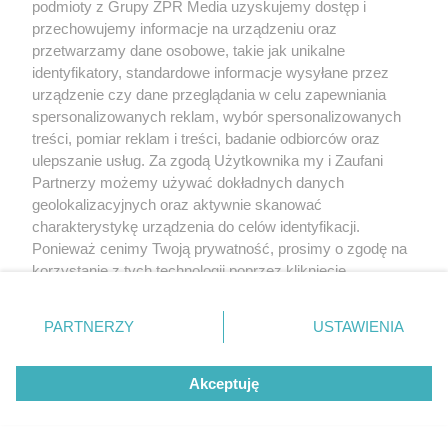
podmioty z Grupy ZPR Media uzyskujemy dostęp i
przechowujemy informacje na urządzeniu oraz
przetwarzamy dane osobowe, takie jak unikalne
identyfikatory, standardowe informacje wysyłane przez
urządzenie czy dane przeglądania w celu zapewniania
spersonalizowanych reklam, wybór spersonalizowanych
treści, pomiar reklam i treści, badanie odbiorców oraz
ulepszanie usług. Za zgodą Użytkownika my i Zaufani
Partnerzy możemy używać dokładnych danych
geolokalizacyjnych oraz aktywnie skanować
charakterystykę urządzenia do celów identyfikacji.
Ponieważ cenimy Twoją prywatność, prosimy o zgodę na
korzystanie z tych technologii poprzez kliknięcie
„Akceptuję”. Zgoda jest dobrowolna i zawsze możesz ją
zmienić/wycofać klikając przycisk ustawień prywatności
PARTNERZY
USTAWIENIA
znajdujący się w lewym dolnym rogu strony
. Niektóre
rodzaje przetwarzania danych nie wymagają zgody
Akceptuję
użytkownika, ale masz prawo sprzeciwić się takiemu
przetwarzaniu. Preferencje będą miały zastosowanie tylko
na tej witrynie.