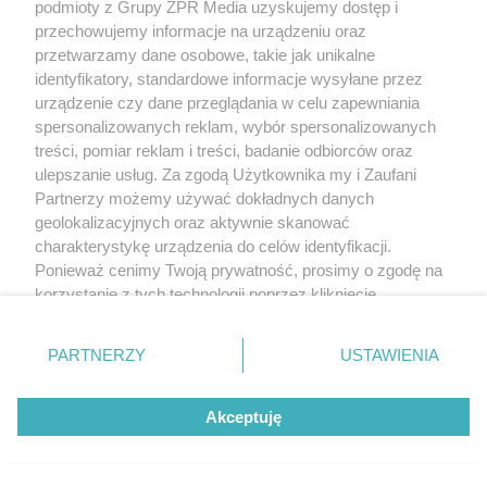
podmioty z Grupy ZPR Media uzyskujemy dostęp i
przechowujemy informacje na urządzeniu oraz
przetwarzamy dane osobowe, takie jak unikalne
identyfikatory, standardowe informacje wysyłane przez
urządzenie czy dane przeglądania w celu zapewniania
spersonalizowanych reklam, wybór spersonalizowanych
treści, pomiar reklam i treści, badanie odbiorców oraz
ulepszanie usług. Za zgodą Użytkownika my i Zaufani
Partnerzy możemy używać dokładnych danych
geolokalizacyjnych oraz aktywnie skanować
charakterystykę urządzenia do celów identyfikacji.
Ponieważ cenimy Twoją prywatność, prosimy o zgodę na
korzystanie z tych technologii poprzez kliknięcie
„Akceptuję”. Zgoda jest dobrowolna i zawsze możesz ją
zmienić/wycofać klikając przycisk ustawień prywatności
PARTNERZY
USTAWIENIA
znajdujący się w lewym dolnym rogu strony
. Niektóre
rodzaje przetwarzania danych nie wymagają zgody
Akceptuję
użytkownika, ale masz prawo sprzeciwić się takiemu
przetwarzaniu. Preferencje będą miały zastosowanie tylko
na tej witrynie.