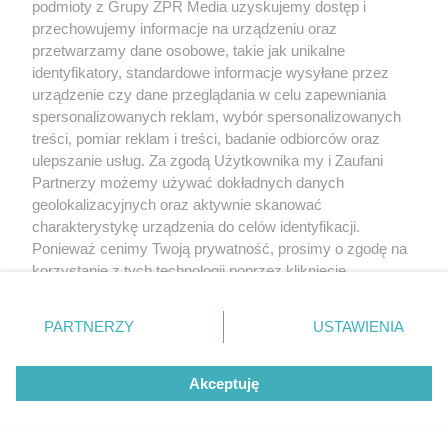
podmioty z Grupy ZPR Media uzyskujemy dostęp i
przechowujemy informacje na urządzeniu oraz
przetwarzamy dane osobowe, takie jak unikalne
identyfikatory, standardowe informacje wysyłane przez
urządzenie czy dane przeglądania w celu zapewniania
spersonalizowanych reklam, wybór spersonalizowanych
treści, pomiar reklam i treści, badanie odbiorców oraz
ulepszanie usług. Za zgodą Użytkownika my i Zaufani
Partnerzy możemy używać dokładnych danych
geolokalizacyjnych oraz aktywnie skanować
charakterystykę urządzenia do celów identyfikacji.
Ponieważ cenimy Twoją prywatność, prosimy o zgodę na
korzystanie z tych technologii poprzez kliknięcie
„Akceptuję”. Zgoda jest dobrowolna i zawsze możesz ją
zmienić/wycofać klikając przycisk ustawień prywatności
PARTNERZY
USTAWIENIA
znajdujący się w lewym dolnym rogu strony
. Niektóre
rodzaje przetwarzania danych nie wymagają zgody
Akceptuję
użytkownika, ale masz prawo sprzeciwić się takiemu
przetwarzaniu. Preferencje będą miały zastosowanie tylko
na tej witrynie.