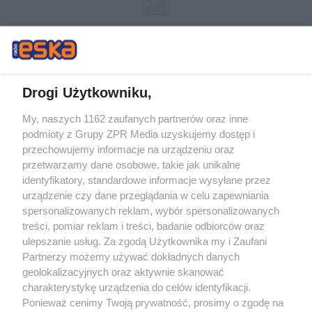
Drogi Użytkowniku,
My, naszych 1162 zaufanych partnerów oraz inne
Żaden utwór zamieszczony w serwisie nie może być powielany i
podmioty z Grupy ZPR Media uzyskujemy dostęp i
rozpowszechniany lub dalej rozpowszechniany w jakikolwiek sposób (w
tym także elektroniczny lub mechaniczny) na jakimkolwiek polu
przechowujemy informacje na urządzeniu oraz
eksploatacji w jakiejkolwiek formie, włącznie z umieszczaniem w Internecie
przetwarzamy dane osobowe, takie jak unikalne
bez pisemnej zgody właściciela praw. Jakiekolwiek użycie lub
identyfikatory, standardowe informacje wysyłane przez
wykorzystanie utworów w całości lub w części z naruszeniem prawa, tzn.
bez właściwej zgody, jest zabronione pod groźbą kary i może być ścigane
urządzenie czy dane przeglądania w celu zapewniania
prawnie.
spersonalizowanych reklam, wybór spersonalizowanych
treści, pomiar reklam i treści, badanie odbiorców oraz
ulepszanie usług. Za zgodą Użytkownika my i Zaufani
Partnerzy możemy używać dokładnych danych
geolokalizacyjnych oraz aktywnie skanować
charakterystykę urządzenia do celów identyfikacji.
Ponieważ cenimy Twoją prywatność, prosimy o zgodę na
O nas