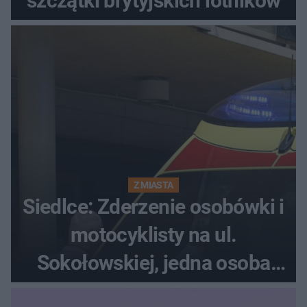
szczątki brytyjskich lotników
Z MIASTA
Siedlce: Zderzenie osobówki i
motocyklisty na ul.
Sokołowskiej, jedna osoba
ranna!