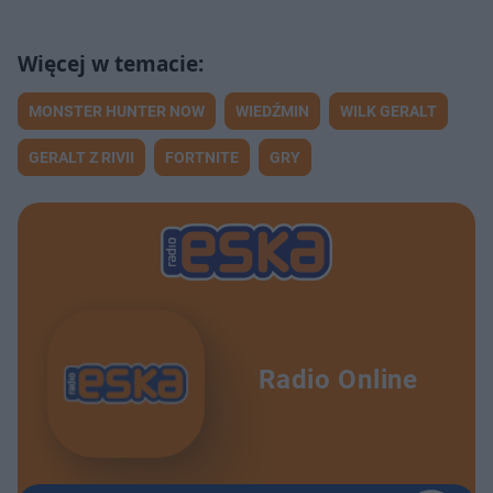
MONSTER HUNTER NOW
WIEDŹMIN
WILK GERALT
GERALT Z RIVII
FORTNITE
GRY
Radio Online