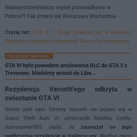
Najnowocześniejszy węzeł przesiadkowy w
Polsce?! Tak zmieni się Warszawa Wschodnia
Czytaj też:
GTA VI — Drugi zwiastun już w kwietniu?
Rockstar przyspieszy premierę? Znamy harmonogram
POLECANY ARTYKUŁ:
GTA VI było powodem anulowania DLC do GTA 5 z
Trevorem. Mieliśmy wrócić do Libe…
Rezydencja Vercetti'ego odkryta w
zwiastunie GTA VI
Nawet jeśli sam Tommy Vercetti nie pojawi się w
Grand Theft Auto VI, użytkownik Reddita, Crafty-
Astronomer905, sądzi, że
zauważył on jego
nadbrzeżną rezydencję w trailerze gry
. Według niego