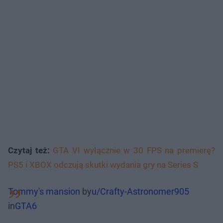
Czytaj też:
GTA VI wyłącznie w 30 FPS na premierę?
PS5 i XBOX odczują skutki wydania gry na Series S
Tommy's mansion
by
u/Crafty-Astronomer905
in
GTA6