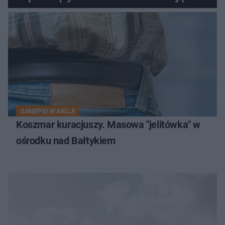
nagranie krąży po sieci
SANEPID W AKCJI
Koszmar kuracjuszy. Masowa "jelitówka" w
ośrodku nad Bałtykiem