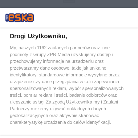
Drogi Użytkowniku,
My, naszych 1162 zaufanych partnerów oraz inne
Żaden utwór zamieszczony w serwisie nie może być powielany i
podmioty z Grupy ZPR Media uzyskujemy dostęp i
rozpowszechniany lub dalej rozpowszechniany w jakikolwiek sposób (w
tym także elektroniczny lub mechaniczny) na jakimkolwiek polu
przechowujemy informacje na urządzeniu oraz
eksploatacji w jakiejkolwiek formie, włącznie z umieszczaniem w
przetwarzamy dane osobowe, takie jak unikalne
Internecie bez pisemnej zgody właściciela praw. Jakiekolwiek użycie lub
identyfikatory, standardowe informacje wysyłane przez
wykorzystanie utworów w całości lub w części z naruszeniem prawa,
tzn. bez właściwej zgody, jest zabronione pod groźbą kary i może być
urządzenie czy dane przeglądania w celu zapewniania
ścigane prawnie.
spersonalizowanych reklam, wybór spersonalizowanych
treści, pomiar reklam i treści, badanie odbiorców oraz
ulepszanie usług. Za zgodą Użytkownika my i Zaufani
Partnerzy możemy używać dokładnych danych
geolokalizacyjnych oraz aktywnie skanować
charakterystykę urządzenia do celów identyfikacji.
Ponieważ cenimy Twoją prywatność, prosimy o zgodę na
O nas
korzystanie z tych technologii poprzez kliknięcie