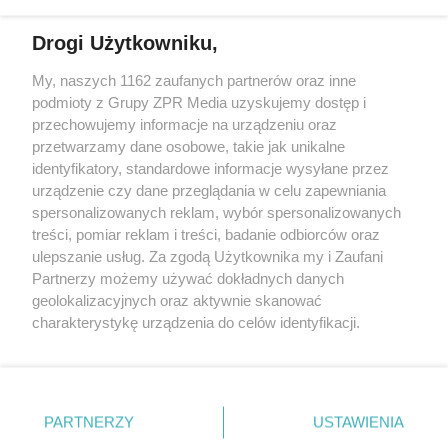
Drogi Użytkowniku,
My, naszych 1162 zaufanych partnerów oraz inne
Żaden utwór zamieszczony w serwisie nie może być powielany i
podmioty z Grupy ZPR Media uzyskujemy dostęp i
rozpowszechniany lub dalej rozpowszechniany w jakikolwiek sposób (w
tym także elektroniczny lub mechaniczny) na jakimkolwiek polu
przechowujemy informacje na urządzeniu oraz
eksploatacji w jakiejkolwiek formie, włącznie z umieszczaniem w
przetwarzamy dane osobowe, takie jak unikalne
Internecie bez pisemnej zgody właściciela praw. Jakiekolwiek użycie lub
identyfikatory, standardowe informacje wysyłane przez
wykorzystanie utworów w całości lub w części z naruszeniem prawa,
tzn. bez właściwej zgody, jest zabronione pod groźbą kary i może być
urządzenie czy dane przeglądania w celu zapewniania
ścigane prawnie.
spersonalizowanych reklam, wybór spersonalizowanych
treści, pomiar reklam i treści, badanie odbiorców oraz
ulepszanie usług. Za zgodą Użytkownika my i Zaufani
Partnerzy możemy używać dokładnych danych
geolokalizacyjnych oraz aktywnie skanować
charakterystykę urządzenia do celów identyfikacji.
Ponieważ cenimy Twoją prywatność, prosimy o zgodę na
O nas
korzystanie z tych technologii poprzez kliknięcie
Informacje prawne
„Akceptuję”. Zgoda jest dobrowolna i zawsze możesz ją
zmienić/wycofać klikając przycisk ustawień prywatności
PARTNERZY
USTAWIENIA
Nasze serwisy
znajdujący się w lewym dolnym rogu strony
. Niektóre