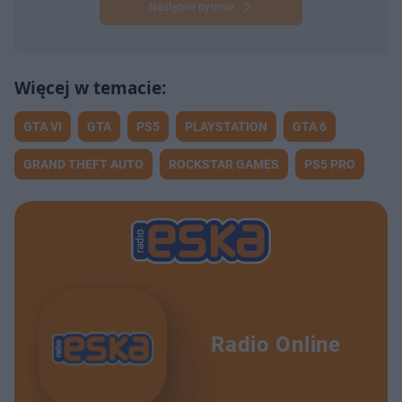
Następne pytanie
GTA VI
GTA
PS5
PLAYSTATION
GTA 6
GRAND THEFT AUTO
ROCKSTAR GAMES
PS5 PRO
Radio Online