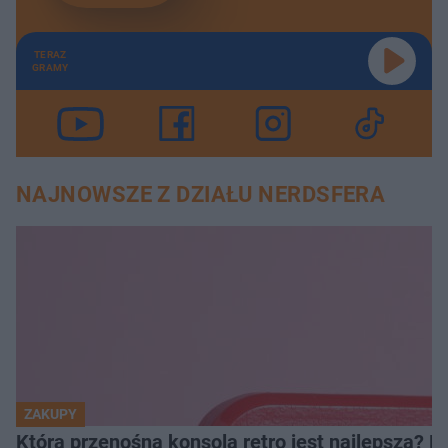
TERAZ
GRAMY
NAJNOWSZE Z DZIAŁU NERDSFERA
ZAKUPY
Która przenośna konsola retro jest najlepsza? 