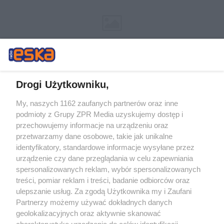
Drogi Użytkowniku,
My, naszych 1162 zaufanych partnerów oraz inne
Żaden utwór zamieszczony w serwisie nie może być powielany i
podmioty z Grupy ZPR Media uzyskujemy dostęp i
rozpowszechniany lub dalej rozpowszechniany w jakikolwiek sposób (w
tym także elektroniczny lub mechaniczny) na jakimkolwiek polu
przechowujemy informacje na urządzeniu oraz
eksploatacji w jakiejkolwiek formie, włącznie z umieszczaniem w
przetwarzamy dane osobowe, takie jak unikalne
Internecie bez pisemnej zgody właściciela praw. Jakiekolwiek użycie lub
identyfikatory, standardowe informacje wysyłane przez
wykorzystanie utworów w całości lub w części z naruszeniem prawa,
tzn. bez właściwej zgody, jest zabronione pod groźbą kary i może być
urządzenie czy dane przeglądania w celu zapewniania
ścigane prawnie.
spersonalizowanych reklam, wybór spersonalizowanych
treści, pomiar reklam i treści, badanie odbiorców oraz
ulepszanie usług. Za zgodą Użytkownika my i Zaufani
Partnerzy możemy używać dokładnych danych
geolokalizacyjnych oraz aktywnie skanować
charakterystykę urządzenia do celów identyfikacji.