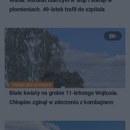
Wsola: Renault uderzyło w słup i stanął w
płomieniach. 49-latek trafił do szpitala
6
TRAGICZNY WYPADEK
Białe kwiaty na grobie 11-letniego Wojtusia.
Chłopiec zginął w zderzeniu z kombajnem