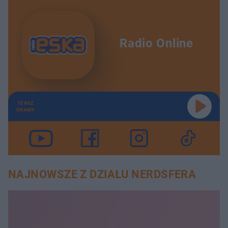
Radio Online
TERAZ
GRAMY
NAJNOWSZE Z DZIAŁU NERDSFERA