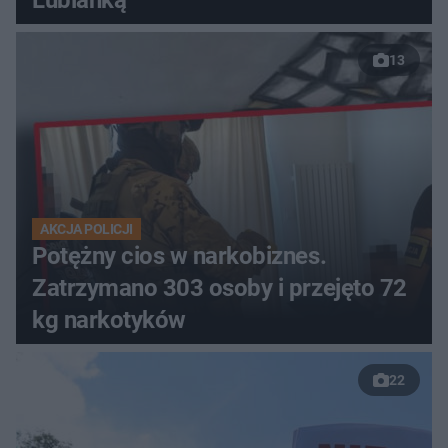
Lubianką
13
AKCJA POLICJI
Potężny cios w narkobiznes.
Zatrzymano 303 osoby i przejęto 72
kg narkotyków
22