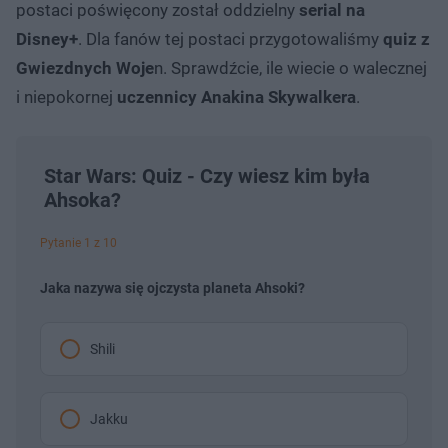
postaci poświęcony został oddzielny
serial na
Disney+
. Dla fanów tej postaci przygotowaliśmy
quiz z
Gwiezdnych Woje
n. Sprawdźcie, ile wiecie o walecznej
i niepokornej
uczennicy Anakina Skywalkera
.
Star Wars: Quiz - Czy wiesz kim była
Ahsoka?
Pytanie 1 z 10
Jaka nazywa się ojczysta planeta Ahsoki?
Shili
Jakku