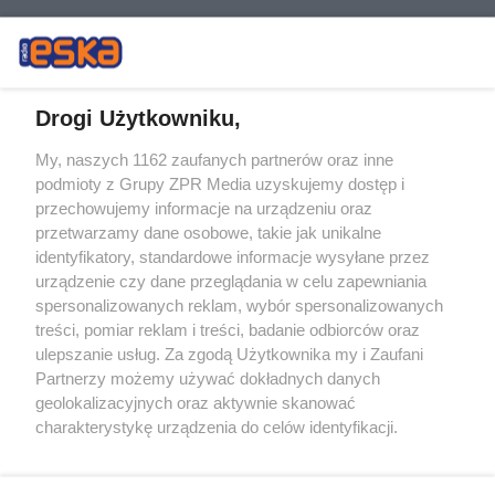
Drogi Użytkowniku,
My, naszych 1162 zaufanych partnerów oraz inne
Żaden utwór zamieszczony w serwisie nie może być powielany i
podmioty z Grupy ZPR Media uzyskujemy dostęp i
rozpowszechniany lub dalej rozpowszechniany w jakikolwiek sposób (w
przechowujemy informacje na urządzeniu oraz
tym także elektroniczny lub mechaniczny) na jakimkolwiek polu
eksploatacji w jakiejkolwiek formie, włącznie z umieszczaniem w
przetwarzamy dane osobowe, takie jak unikalne
Internecie bez pisemnej zgody właściciela praw. Jakiekolwiek użycie lub
identyfikatory, standardowe informacje wysyłane przez
wykorzystanie utworów w całości lub w części z naruszeniem prawa,
tzn. bez właściwej zgody, jest zabronione pod groźbą kary i może być
urządzenie czy dane przeglądania w celu zapewniania
ścigane prawnie.
spersonalizowanych reklam, wybór spersonalizowanych
treści, pomiar reklam i treści, badanie odbiorców oraz
ulepszanie usług. Za zgodą Użytkownika my i Zaufani
Partnerzy możemy używać dokładnych danych
geolokalizacyjnych oraz aktywnie skanować
charakterystykę urządzenia do celów identyfikacji.
Ponieważ cenimy Twoją prywatność, prosimy o zgodę na
O nas
korzystanie z tych technologii poprzez kliknięcie