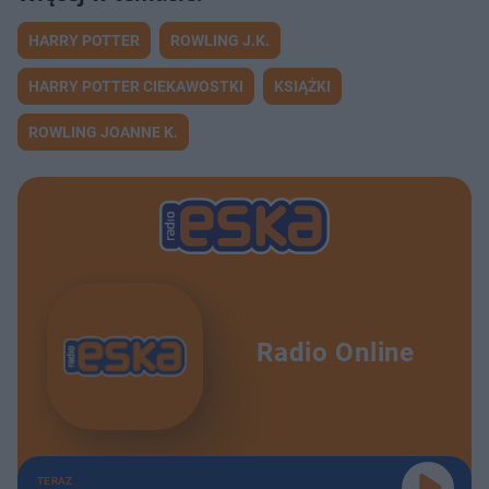
HARRY POTTER
ROWLING J.K.
HARRY POTTER CIEKAWOSTKI
KSIĄŻKI
ROWLING JOANNE K.
Radio Online
TERAZ