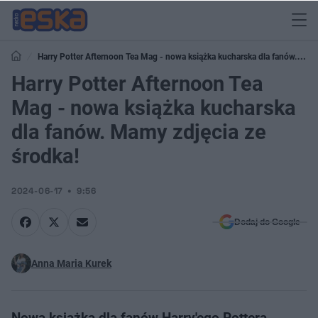
Harry Potter Afternoon Tea Mag - nowa książka kucharska dla fanów.
Mamy zdjęcia ze środka!
Harry Potter Afternoon Tea
Mag - nowa książka kucharska
dla fanów. Mamy zdjęcia ze
środka!
2024-06-17
9:56
Dodaj do Google
Anna Maria Kurek
Nowa książka dla fanów Harry'ego Pottera