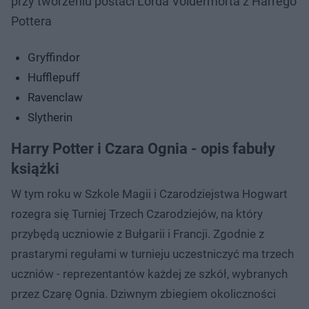
przy tworzeniu postaci Lorda Voldermorta z Harrego
Pottera
Gryffindor
Hufflepuff
Ravenclaw
Slytherin
Harry Potter i Czara Ognia - opis fabuły
książki
W tym roku w Szkole Magii i Czarodziejstwa Hogwart
rozegra się Turniej Trzech Czarodziejów, na który
przybędą uczniowie z Bułgarii i Francji. Zgodnie z
prastarymi regułami w turnieju uczestniczyć ma trzech
uczniów - reprezentantów każdej ze szkół, wybranych
przez Czarę Ognia. Dziwnym zbiegiem okoliczności