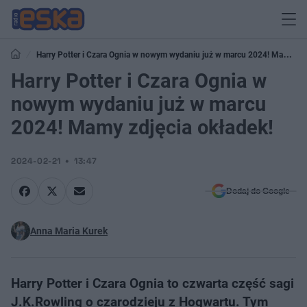
Harry Potter i Czara Ognia w nowym wydaniu już w marcu 2024! Mamy
zdjęcia okładek!
Harry Potter i Czara Ognia w
nowym wydaniu już w marcu
2024! Mamy zdjęcia okładek!
2024-02-21
13:47
Dodaj do Google
Anna Maria Kurek
Harry Potter i Czara Ognia to czwarta część sagi
J.K.Rowling o czarodzieju z Hogwartu. Tym