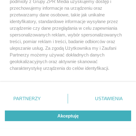
podmioty z Grupy ZPR Media uzyskujemy dostęp i
rozpowszechniany lub dalej rozpowszechniany w jakikolwiek sposób (w
tym także elektroniczny lub mechaniczny) na jakimkolwiek polu
przechowujemy informacje na urządzeniu oraz
eksploatacji w jakiejkolwiek formie, włącznie z umieszczaniem w
przetwarzamy dane osobowe, takie jak unikalne
Internecie bez pisemnej zgody właściciela praw. Jakiekolwiek użycie lub
identyfikatory, standardowe informacje wysyłane przez
wykorzystanie utworów w całości lub w części z naruszeniem prawa,
tzn. bez właściwej zgody, jest zabronione pod groźbą kary i może być
urządzenie czy dane przeglądania w celu zapewniania
ścigane prawnie.
spersonalizowanych reklam, wybór spersonalizowanych
treści, pomiar reklam i treści, badanie odbiorców oraz
ulepszanie usług. Za zgodą Użytkownika my i Zaufani
Partnerzy możemy używać dokładnych danych
geolokalizacyjnych oraz aktywnie skanować
charakterystykę urządzenia do celów identyfikacji.
Ponieważ cenimy Twoją prywatność, prosimy o zgodę na
O nas
korzystanie z tych technologii poprzez kliknięcie
Informacje prawne
„Akceptuję”. Zgoda jest dobrowolna i zawsze możesz ją
zmienić/wycofać klikając przycisk ustawień prywatności
PARTNERZY
USTAWIENIA
Nasze serwisy
znajdujący się w lewym dolnym rogu strony
. Niektóre
rodzaje przetwarzania danych nie wymagają zgody
© 2026 Grupa ZPR Media
Akceptuję
użytkownika, ale masz prawo sprzeciwić się takiemu
przetwarzaniu. Preferencje będą miały zastosowanie tylko
na tej witrynie.