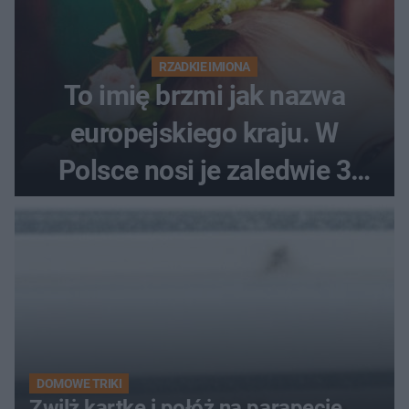
RZADKIE IMIONA
To imię brzmi jak nazwa
europejskiego kraju. W
Polsce nosi je zaledwie 3
kobiety
DOMOWE TRIKI
Zwilż kartkę i połóż na parapecie.