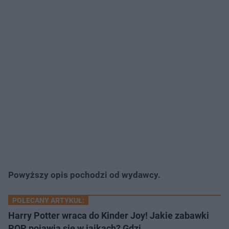
Powyższy opis pochodzi od wydawcy.
POLECANY ARTYKUŁ:
Harry Potter wraca do Kinder Joy! Jakie zabawki
POP pojawią się w jajkach? Gdzi…