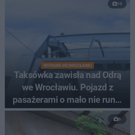
10
WYPADEK WE WROCŁAWIU
Taksówka zawisła nad Odrą
we Wrocławiu. Pojazd z
pasażerami o mało nie runął
do rzeki
6