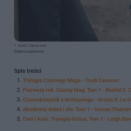
Autor: Canva.com
Zdjęcie poglądowe
Spis treści
Trylogia Czarnego Maga - Trudi Canavan
Pierwszy rok. Czarny Mag. Tom 1 - Rachel E. 
Czarnoksiężnik z Archipelagu - Ursula K. Le G
Akademia dobra i zła. Tom 1 - Soman Chainan
Cień i kość. Trylogia Grisza. Tom 1 - Leigh Ba