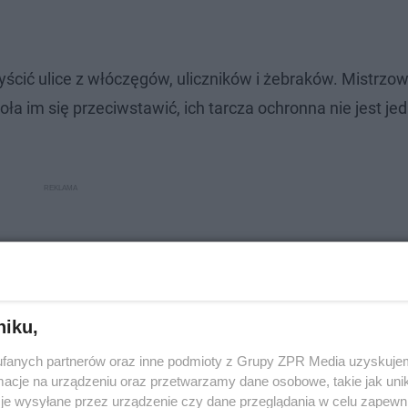
ścić ulice z włóczęgów, uliczników i żebraków. Mistrzow
oła im się przeciwstawić, ich tarcza ochronna nie jest je
niku,
fanych partnerów oraz inne podmioty z Grupy ZPR Media uzyskujem
cje na urządzeniu oraz przetwarzamy dane osobowe, takie jak unika
je wysyłane przez urządzenie czy dane przeglądania w celu zapewn