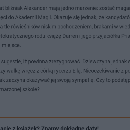
rat bliźniak Alexander mają jedno marzenie: zostać maga
zyjęci do Akademii Magii. Okazuje się jednak, że kandydat
na tle rówieśników niskim pochodzeniem, brakami w wied
tokratycznego rodu książę Darren i jego przyjaciółka Prisc
h miejsce.
t sugestie, iż powinna zrezygnować. Dziewczyna jednak s
czy walkę wręcz z córką rycerza Ellą. Nieoczekiwanie z 
pak zaczyna okazywać jej swoją sympatię. Czy to podstę
marzonej szkole?
tacie z książek? Znamy dokładne daty! …