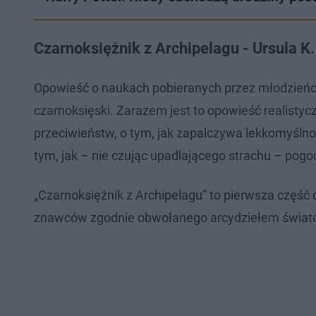
Czarnoksiężnik z Archipelagu - Ursula K.
Opowieść o naukach pobieranych przez młodzieńca
czarnoksięski. Zarazem jest to opowieść realistyc
przeciwieństw, o tym, jak zapalczywa lekkomyślnoś
tym, jak – nie czując upadlającego strachu – pogod
„Czarnoksiężnik z Archipelagu” to pierwsza część
znawców zgodnie obwołanego arcydziełem światowe