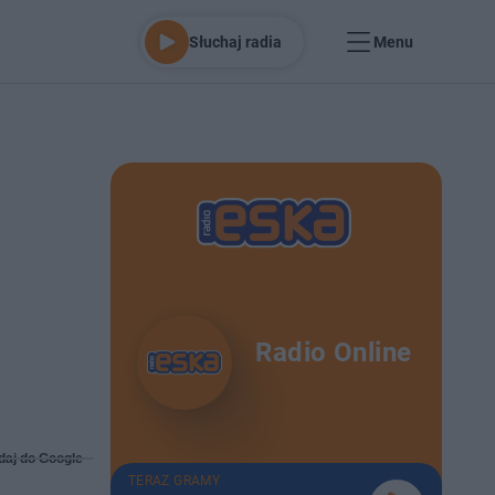
Słuchaj radia
Menu
w
Radio Online
daj do Google
TERAZ GRAMY