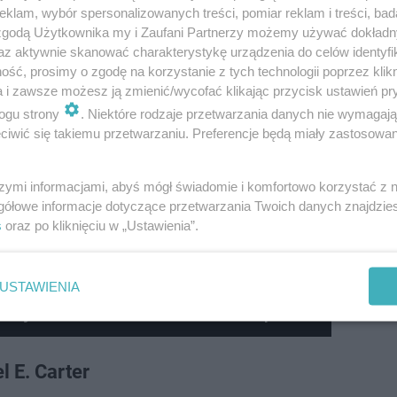
klam, wybór spersonalizowanych treści, pomiar reklam i treści, bad
 zgodą Użytkownika my i Zaufani Partnerzy możemy używać dokład
az aktywnie skanować charakterystykę urządzenia do celów identyfi
łoda dziewczyna, wściekła na okrutne traktowanie jej r
ść, prosimy o zgodę na korzystanie z tych technologii poprzez klikn
w to całą swoją złość. Ku zaskoczeniu wszystkich, kamie
a i zawsze możesz ją zmienić/wycofać klikając przycisk ustawień pr
ogu strony
. Niektóre rodzaje przetwarzania danych nie wymagaj
o jest nie do pomyślenia. Oto spełnił się najgorszy sen G
iwić się takiemu przetwarzaniu. Preferencje będą miały zastosowanie
naleźć - i to szybko, zanim jej moc wyrwie się spod kont
szymi informacjami, abyś mógł świadomie i komfortowo korzystać z
gółowe informacje dotyczące przetwarzania Twoich danych znajdzi
s
oraz po kliknięciu w „Ustawienia”.
e Weasley po latach. Tak dziś wyglądają
USTAWIENIA
owej serii filmów: James i Oliver Phelps
l E. Carter