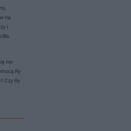
mi.
ów na
zy i
illa
ię nie
pomocą Ry
p? Czy Ry