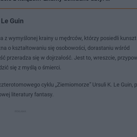
 Le Guin
 z wymyślonej krainy u mędrców, którzy posiedli kunszt
zna o kształtowaniu się osobowości, dorastaniu wśród
ć przeradza się w dojrzałość. Jest to, wreszcie, przypo
zić się z myślą o śmierci.
 czterotomowego cyklu „Ziemiomorze” Ursuli K. Le Guin, 
j literatury fantasy.