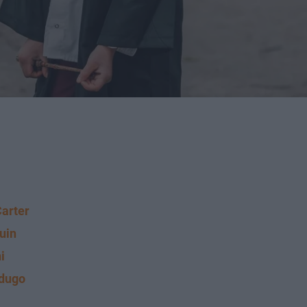
Carter
uin
i
rdugo