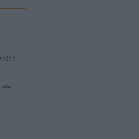
wieść o
przez