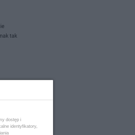
ie
dnak tak
y dostęp i
lne identyfikatory,
iania