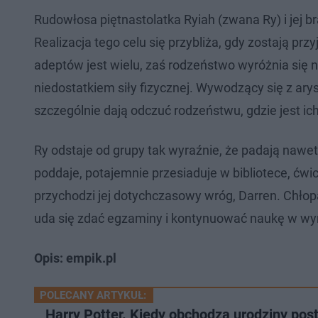
Rudowłosa piętnastolatka Ryiah (zwana Ry) i jej b
Realizacja tego celu się przybliża, gdy zostają pr
adeptów jest wielu, zaś rodzeństwo wyróżnia się 
niedostatkiem siły fizycznej. Wywodzący się z arys
szczególnie dają odczuć rodzeństwu, gdzie jest ic
Ry odstaje od grupy tak wyraźnie, że padają nawe
poddaje, potajemnie przesiaduje w bibliotece, ćwi
przychodzi jej dotychczasowy wróg, Darren. Chło
uda się zdać egzaminy i kontynuować naukę w wy
Opis: empik.pl
POLECANY ARTYKUŁ:
Harry Potter. Kiedy obchodzą urodziny pos