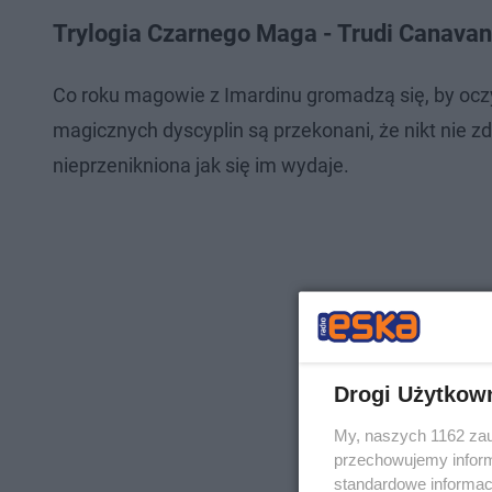
Trylogia Czarnego Maga - Trudi Canavan
Co roku magowie z Imardinu gromadzą się, by oczy
magicznych dyscyplin są przekonani, że nikt nie zd
nieprzenikniona jak się im wydaje.
Drogi Użytkow
My, naszych 1162 zau
przechowujemy informa
standardowe informac