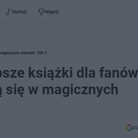
Słuchaj
Wygraj
ę w magicznych szkołach. TOP 5
psze książki dla fanó
eją się w magicznych
Do