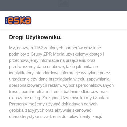
Drogi Użytkowniku,
My, naszych 1162 zaufanych partnerów oraz inne
Żaden utwór zamieszczony w serwisie nie może być powielany i
podmioty z Grupy ZPR Media uzyskujemy dostęp i
rozpowszechniany lub dalej rozpowszechniany w jakikolwiek sposób (w
tym także elektroniczny lub mechaniczny) na jakimkolwiek polu
przechowujemy informacje na urządzeniu oraz
eksploatacji w jakiejkolwiek formie, włącznie z umieszczaniem w
przetwarzamy dane osobowe, takie jak unikalne
Internecie bez pisemnej zgody właściciela praw. Jakiekolwiek użycie lub
identyfikatory, standardowe informacje wysyłane przez
wykorzystanie utworów w całości lub w części z naruszeniem prawa,
tzn. bez właściwej zgody, jest zabronione pod groźbą kary i może być
urządzenie czy dane przeglądania w celu zapewniania
ścigane prawnie.
spersonalizowanych reklam, wybór spersonalizowanych
treści, pomiar reklam i treści, badanie odbiorców oraz
ulepszanie usług. Za zgodą Użytkownika my i Zaufani
Partnerzy możemy używać dokładnych danych
geolokalizacyjnych oraz aktywnie skanować
charakterystykę urządzenia do celów identyfikacji.
Ponieważ cenimy Twoją prywatność, prosimy o zgodę na
O nas