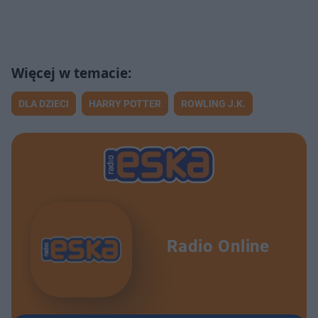
DLA DZIECI
HARRY POTTER
ROWLING J.K.
Radio Online