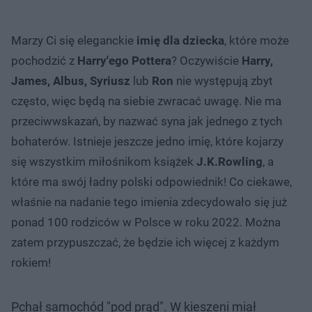
Marzy Ci się eleganckie
imię dla dziecka
, które może
pochodzić z
Harry'ego Pottera
? Oczywiście
Harry,
James, Albus, Syriusz
lub
Ron
nie występują zbyt
często, więc będą na siebie zwracać uwagę. Nie ma
przeciwwskazań, by nazwać syna jak jednego z tych
bohaterów. Istnieje jeszcze jedno imię, które kojarzy
się wszystkim miłośnikom książek
J.K.Rowling
, a
które ma swój ładny polski odpowiednik! Co ciekawe,
właśnie na nadanie tego imienia zdecydowało się już
ponad 100 rodziców w Polsce w roku 2022. Można
zatem przypuszczać, że będzie ich więcej z każdym
rokiem!
Pchał samochód "pod prąd". W kieszeni miał