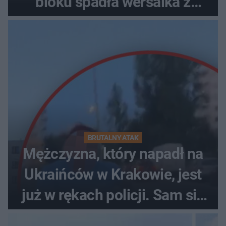
bloku spadła wersalka z
pościelą
BRUTALNY ATAK
Mężczyzna, który napadł na
Ukraińców w Krakowie, jest
już w rękach policji. Sam się
zgłosił