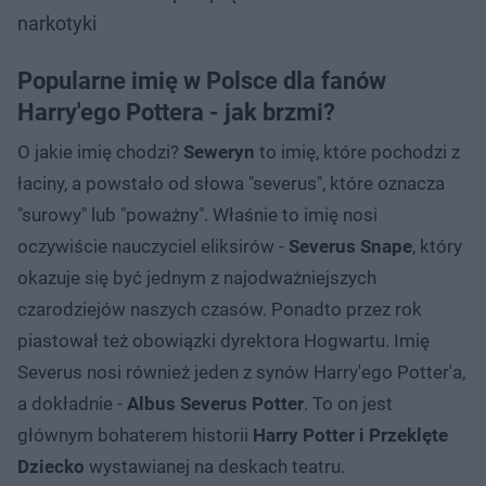
narkotyki
Popularne imię w Polsce dla fanów
Harry'ego Pottera - jak brzmi?
O jakie imię chodzi?
Seweryn
to imię, które pochodzi z
łaciny, a powstało od słowa "severus", które oznacza
"surowy" lub "poważny". Właśnie to imię nosi
oczywiście nauczyciel eliksirów -
Severus Snape
, który
okazuje się być jednym z najodważniejszych
czarodziejów naszych czasów. Ponadto przez rok
piastował też obowiązki dyrektora Hogwartu. Imię
Severus nosi również jeden z synów Harry'ego Potter'a,
a dokładnie -
Albus Severus Potter
. To on jest
głównym bohaterem historii
Harry Potter i Przeklęte
Dziecko
wystawianej na deskach teatru.