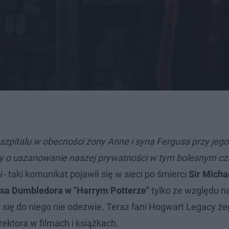
szpitalu w obecności żony Anne i syna Fergusa przy jego
imy o uszanowanie naszej prywatności w tym bolesnym cza
i
- taki komunikat pojawił się w sieci po śmierci
Sir Micha
sa Dumbledora w "Harrym Potterze"
tylko ze względu n
ej się do niego nie odezwie. Teraz fani Hogwart Legacy ż
ektora w filmach i książkach.