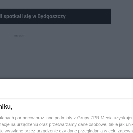
ii spotkali się w Bydgoszczy
niku,
fanych partnerów oraz inne podmioty z Grupy ZPR Media uzyskujem
cje na urządzeniu oraz przetwarzamy dane osobowe, takie jak unika
je wysyłane przez urządzenie czy dane przeglądania w celu zapewn