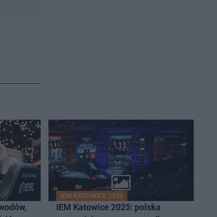
IEM KATOWICE 2025
owodów,
IEM Katowice 2025: polska