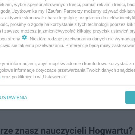
klam, wybór spersonalizowanych treści, pomiar reklam i treści, bad
 zgodą Użytkownika my i Zaufani Partnerzy możemy używać dokład
ę wciąż wielkim zainteresowaniem. Gracze postanowili ucz
az aktywnie skanować charakterystykę urządzenia do celów identyfi
Dumbledora i zrobili to w bardzo wyjątkowy sposób. Pamię
ść, prosimy o zgodę na korzystanie z tych technologii poprzez klikn
a i zawsze możesz ją zmienić/wycofać klikając przycisk ustawień pr
rwi', gdy dyrektor szkoły magii umiera? Uczniowie zegnali 
ogu strony
. Niektóre rodzaje przetwarzania danych nie wymagaj
órę. Teraz gracze Hogwart Legacy odnajdują wyspę na jez
iwić się takiemu przetwarzaniu. Preferencje będą miały zastosowanie
żkę. Oczywiście to dlatego, że właśnie tam stanął biały 
iejszych czarodziejów, jacy żyli. To gest na cześć Mich
szymi informacjami, abyś mógł świadomie i komfortowo korzystać z
alny, był równie idealny na ekranach telewizorów.
gółowe informacje dotyczące przetwarzania Twoich danych znajdzi
s
oraz po kliknięciu w „Ustawienia”.
a Albusa Dumbledore'a. Ile miał lat?
USTAWIENIA
brze znasz nauczycieli Hogwartu?