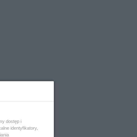
y dostęp i
lne identyfikatory,
iania