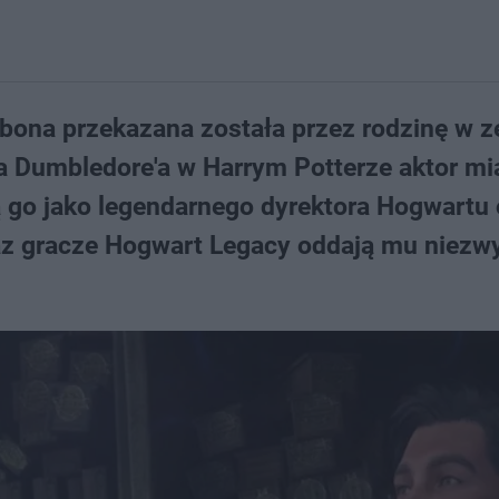
mbona przekazana została przez rodzinę w 
sa Dumbledore'a w Harrym Potterze aktor mi
ją go jako legendarnego dyrektora Hogwartu
eraz gracze Hogwart Legacy oddają mu niezw