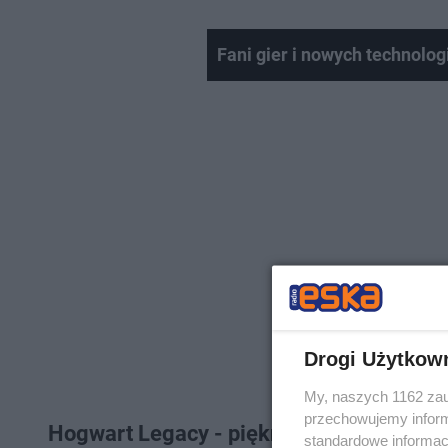
Fani gier i nowych technolog
Drogi Użytkow
My, naszych 1162 zau
przechowujemy informa
Hogwart Legacy - piękny gest graczy
standardowe informac