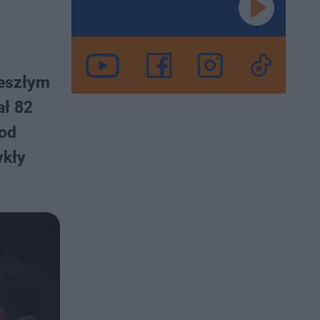
zeszłym
ał 82
 od
ykły