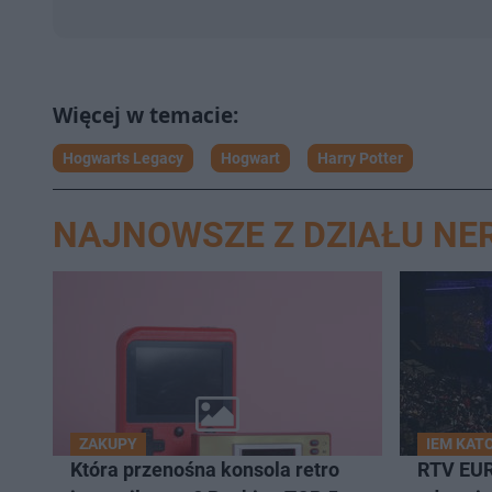
Hogwarts Legacy
Hogwart
Harry Potter
NAJNOWSZE Z DZIAŁU NE
ZAKUPY
IEM KAT
Która przenośna konsola retro
RTV EU