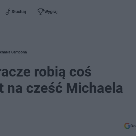
Słuchaj
Wygraj
Michaela Gambona
acze robią coś
t na cześć Michaela
Do