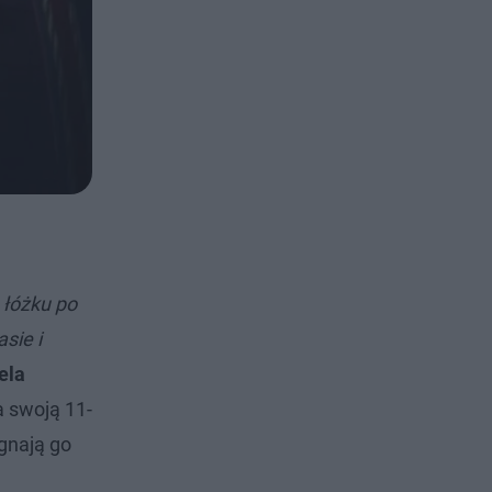
 łóżku po
sie i
ela
a swoją 11-
egnają go