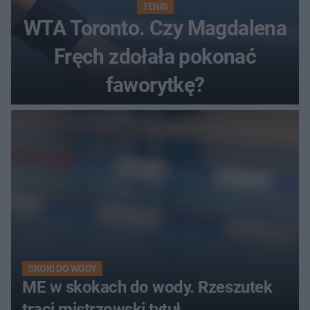
TENIS
WTA Toronto. Czy Magdalena
Fręch zdołała pokonać
faworytkę?
SKOKI DO WODY
ME w skokach do wody. Rzeszutek
traci mistrzowski tytuł