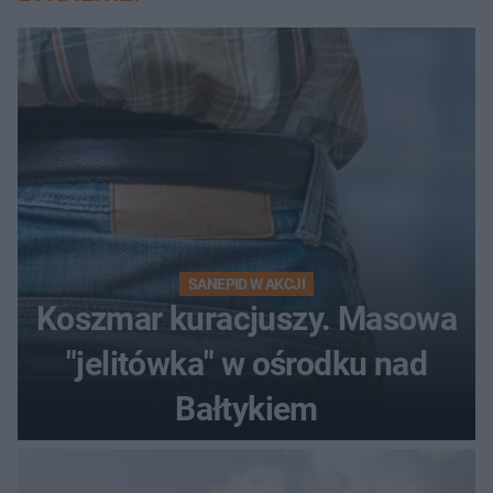
SANEPID W AKCJI
Koszmar kuracjuszy. Masowa
"jelitówka" w ośrodku nad
Bałtykiem