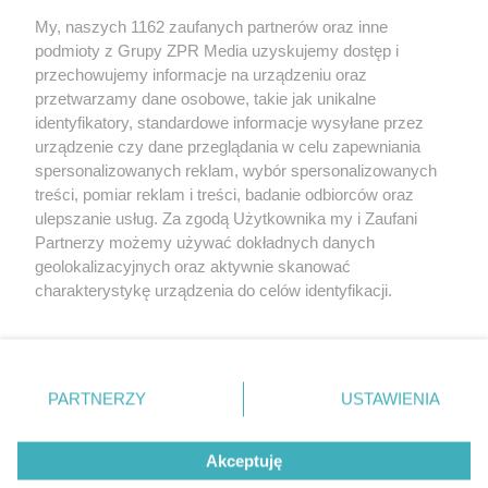
My, naszych 1162 zaufanych partnerów oraz inne
Żaden utwór zamieszczony w serwisie nie może być powielany i
podmioty z Grupy ZPR Media uzyskujemy dostęp i
rozpowszechniany lub dalej rozpowszechniany w jakikolwiek sposób (w
tym także elektroniczny lub mechaniczny) na jakimkolwiek polu
przechowujemy informacje na urządzeniu oraz
eksploatacji w jakiejkolwiek formie, włącznie z umieszczaniem w
przetwarzamy dane osobowe, takie jak unikalne
Internecie bez pisemnej zgody właściciela praw. Jakiekolwiek użycie lub
identyfikatory, standardowe informacje wysyłane przez
wykorzystanie utworów w całości lub w części z naruszeniem prawa,
tzn. bez właściwej zgody, jest zabronione pod groźbą kary i może być
urządzenie czy dane przeglądania w celu zapewniania
ścigane prawnie.
spersonalizowanych reklam, wybór spersonalizowanych
treści, pomiar reklam i treści, badanie odbiorców oraz
ulepszanie usług. Za zgodą Użytkownika my i Zaufani
Partnerzy możemy używać dokładnych danych
geolokalizacyjnych oraz aktywnie skanować
charakterystykę urządzenia do celów identyfikacji.
Ponieważ cenimy Twoją prywatność, prosimy o zgodę na
O nas
korzystanie z tych technologii poprzez kliknięcie
Informacje prawne
„Akceptuję”. Zgoda jest dobrowolna i zawsze możesz ją
zmienić/wycofać klikając przycisk ustawień prywatności
PARTNERZY
USTAWIENIA
Nasze serwisy
znajdujący się w lewym dolnym rogu strony
. Niektóre
rodzaje przetwarzania danych nie wymagają zgody
© 2026 Grupa ZPR Media
Akceptuję
użytkownika, ale masz prawo sprzeciwić się takiemu
przetwarzaniu. Preferencje będą miały zastosowanie tylko