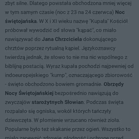
zbyt silne. Dlatego powstała obchodzona mniej więcej
w tym samym czasie (noc z 23 na 24 czerwca)
Noc
świętojańska
. W X i XI wieku nazwę "Kupała" Kościół
próbował wywodzić od słowa "kąpać", co miało
nawiązywać do
Jana Chrzciciela
dokonującego
chrztów poprzez rytualną kąpiel. Językoznawcy
twierdzą jednak, że słowo to nie ma nic wspólnego z
biblijną postacią. Wyraz kupała pochodzi najpewniej od
indoeuropejskiego "kump", oznaczającego zbiorowość
- święto obchodzono bowiem gromadnie.
Obrzędy
Nocy Świętojańskiej
bezpośrednio nawiązują do
zwyczajów
starożytnych Słowian
. Podczas święta
rozpalało się ogniska, wokół których tańczyły
dziewczęta. W płomienie wrzucano również zioła.
Popularne było też skakanie przez ogień. Wszystko to
miało zapewnić zdrowie, płodność i ochronę przed