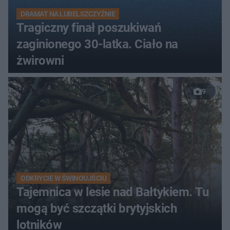
DRAMAT NA LUBELSZCZYŹNIE
Tragiczny finał poszukiwań
zaginionego 30-latka. Ciało na
żwirowni
9
ODKRYCIE W ŚWINOUJŚCIU
Tajemnica w lesie nad Bałtykiem. Tu
mogą być szczątki brytyjskich
lotników