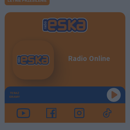
LETNIE PRZESILENIE
Radio Online
TERAZ
GRAMY