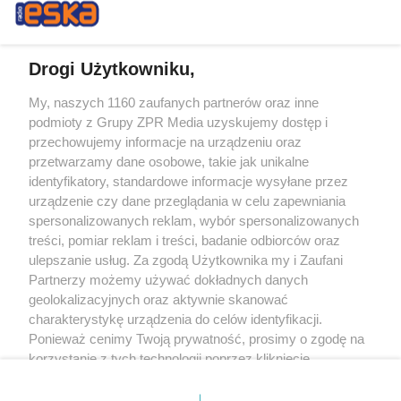
Drogi Użytkowniku,
My, naszych 1160 zaufanych partnerów oraz inne
Żaden utwór zamieszczony w serwisie nie może być powielany i
podmioty z Grupy ZPR Media uzyskujemy dostęp i
rozpowszechniany lub dalej rozpowszechniany w jakikolwiek sposób (w
tym także elektroniczny lub mechaniczny) na jakimkolwiek polu
przechowujemy informacje na urządzeniu oraz
eksploatacji w jakiejkolwiek formie, włącznie z umieszczaniem w Internecie
przetwarzamy dane osobowe, takie jak unikalne
bez pisemnej zgody właściciela praw. Jakiekolwiek użycie lub
identyfikatory, standardowe informacje wysyłane przez
wykorzystanie utworów w całości lub w części z naruszeniem prawa, tzn.
bez właściwej zgody, jest zabronione pod groźbą kary i może być ścigane
urządzenie czy dane przeglądania w celu zapewniania
prawnie.
spersonalizowanych reklam, wybór spersonalizowanych
treści, pomiar reklam i treści, badanie odbiorców oraz
ulepszanie usług. Za zgodą Użytkownika my i Zaufani
Partnerzy możemy używać dokładnych danych
geolokalizacyjnych oraz aktywnie skanować
charakterystykę urządzenia do celów identyfikacji.
Ponieważ cenimy Twoją prywatność, prosimy o zgodę na
O nas
korzystanie z tych technologii poprzez kliknięcie
Informacje prawne
„Akceptuję”. Zgoda jest dobrowolna i zawsze możesz ją
zmienić/wycofać klikając przycisk ustawień prywatności