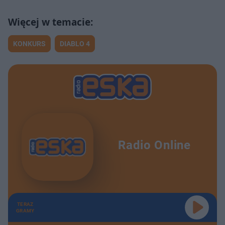
KONKURS
DIABLO 4
Radio Online
TERAZ
GRAMY