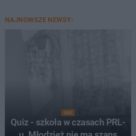
NAJNOWSZE NEWSY:
QUIZ
Quiz - szkoła w czasach PRL-
u. Młodzież nie ma szans