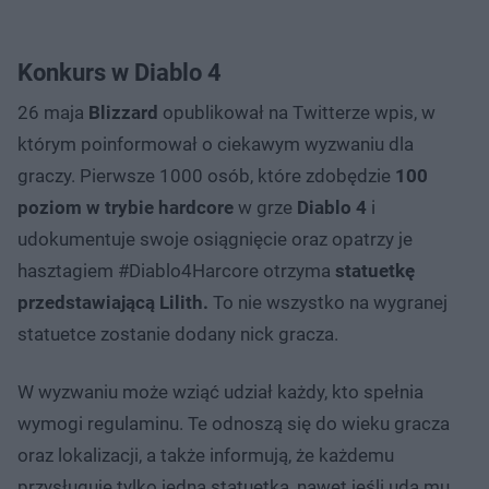
Konkurs w Diablo 4
26 maja
Blizzard
opublikował na Twitterze wpis, w
którym poinformował o ciekawym wyzwaniu dla
graczy. Pierwsze 1000 osób, które zdobędzie
100
poziom w trybie hardcore
w grze
Diablo 4
i
udokumentuje swoje osiągnięcie oraz opatrzy je
hasztagiem #Diablo4Harcore otrzyma
statuetkę
przedstawiającą Lilith.
To nie wszystko na wygranej
statuetce zostanie dodany nick gracza.
W wyzwaniu może wziąć udział każdy, kto spełnia
wymogi regulaminu. Te odnoszą się do wieku gracza
oraz lokalizacji, a także informują, że każdemu
przysługuje tylko jedna statuetka, nawet jeśli uda mu