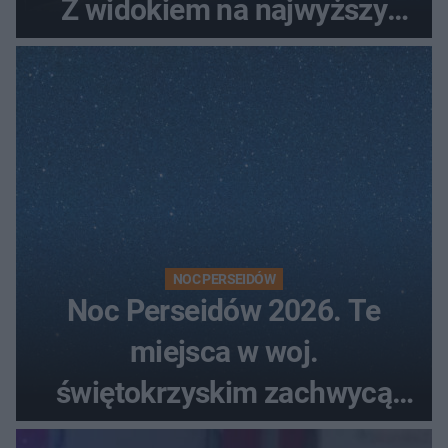
Z widokiem na najwyższy
szczyt Gór Świętokrzyskich
NOC PERSEIDÓW
Noc Perseidów 2026. Te
miejsca w woj.
świętokrzyskim zachwycą
każdego miłośnika gwiazd