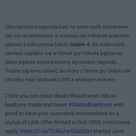
Chociaż sama nagroda kusi, to wiele osób zastanawia
się, czy uczestnictwo w wyścigu nie odbierze graczom
zabawy z odkrywania fabuły
Diablo 4
. Bo wiele osób,
zamiast zagłębić się w klimat gry i fabułę będzie na
ślepo pędziło przez poziomy, by zdobyć nagrodę.
Trudno się temu dziwić, bo który z fanów gry Diablo nie
chciałby mieć statuetki Lilith z własnym nickiem.
Think you can cheat death?Reach level 100 on
hardcore mode and tweet
#Diablo4Hardcore
with
proof to have your username immortalized on a
statue of Lilith.Offer limited to first 1000, restrictions
apply:
https://t.co/TLWxZwG0aQ
Get started June