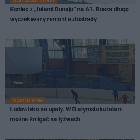
WIADOMOŚCI Z DRÓG
Koniec z „falami Dunaju” na A1. Rusza długo
wyczekiwany remont autostrady
MIASTO LATEM
Lodowisko na upały. W Białymstoku latem
można śmigać na łyżwach