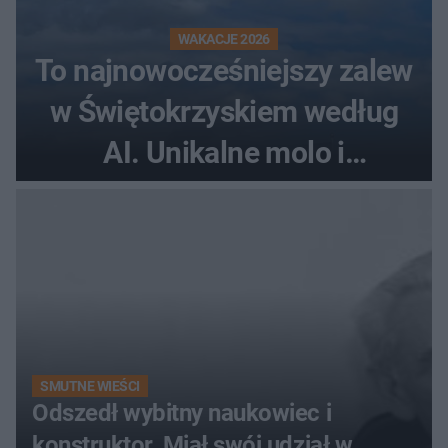
WAKACJE 2026
To najnowocześniejszy zalew
w Świętokrzyskiem według
AI. Unikalne molo i
promenada
SMUTNE WIEŚCI
Odszedł wybitny naukowiec i
konstruktor. Miał swój udział w