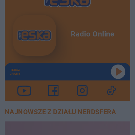
Radio Online
TERAZ
GRAMY
NAJNOWSZE Z DZIAŁU NERDSFERA