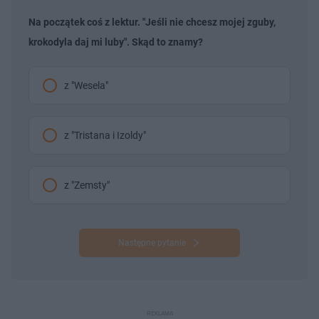
Na początek coś z lektur. "Jeśli nie chcesz mojej zguby,
krokodyla daj mi luby". Skąd to znamy?
z "Wesela"
z "Tristana i Izoldy"
z "Zemsty"
Następne pytanie