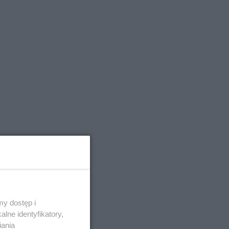
y dostęp i
lne identyfikatory,
iania