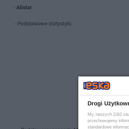
-
Alistar
- Podstawowe statystyki:
Drogi Użytkow
My, naszych 1162 zau
przechowujemy informa
standardowe informac