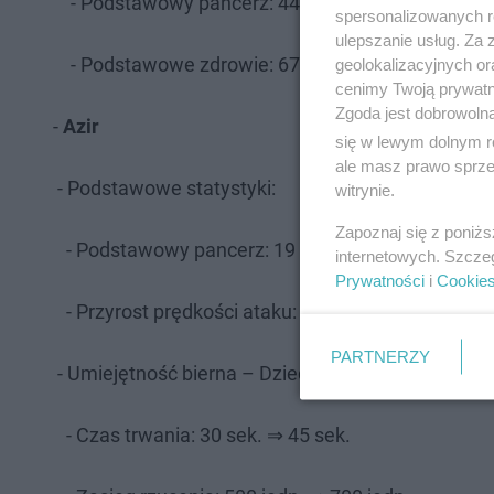
- Podstawowy pancerz: 44 pkt. ⇒ 47 pkt.
spersonalizowanych re
ulepszanie usług. Za
- Podstawowe zdrowie: 670 pkt. ⇒ 685 pkt.
geolokalizacyjnych or
cenimy Twoją prywatno
Zgoda jest dobrowoln
-
Azir
się w lewym dolnym r
ale masz prawo sprzec
- Podstawowe statystyki:
witrynie.
Zapoznaj się z poniż
- Podstawowy pancerz: 19 pkt. ⇒ 22 pkt.
internetowych. Szcze
Prywatności
i
Cookie
- Przyrost prędkości ataku: 5% ⇒ 6%
PARTNERZY
- Umiejętność bierna – Dziedzictwo Shurimy
- Czas trwania: 30 sek. ⇒ 45 sek.