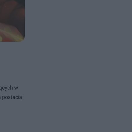
jących w
m postacią