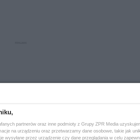
niku,
fanych partnerów oraz inne podmioty z Grupy ZPR Media uzyskujem
cje na urządzeniu oraz przetwarzamy dane osobowe, takie jak unika
je wysyłane przez urządzenie czy dane przeglądania w celu zapewn