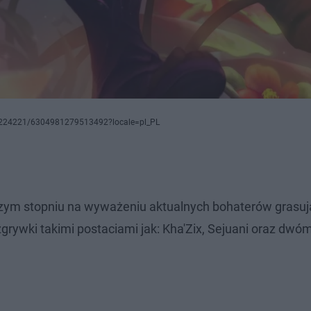
4224221/6304981279513492?locale=pl_PL
szym stopniu na wyważeniu aktualnych bohaterów grasu
rywki takimi postaciami jak: Kha'Zix, Sejuani oraz dwó