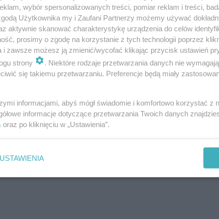
klam, wybór spersonalizowanych treści, pomiar reklam i treści, bad
 zgodą Użytkownika my i Zaufani Partnerzy możemy używać dokład
az aktywnie skanować charakterystykę urządzenia do celów identyfi
ść, prosimy o zgodę na korzystanie z tych technologii poprzez klikn
a i zawsze możesz ją zmienić/wycofać klikając przycisk ustawień pr
ogu strony
. Niektóre rodzaje przetwarzania danych nie wymagaj
iwić się takiemu przetwarzaniu. Preferencje będą miały zastosowanie
szymi informacjami, abyś mógł świadomie i komfortowo korzystać z
gółowe informacje dotyczące przetwarzania Twoich danych znajdzi
s
oraz po kliknięciu w „Ustawienia”.
USTAWIENIA