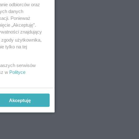
anie odbiorców oraz
nych danych
kacji. Ponieważ
ięcie „Akceptuję”.
ywatności znajdujący
ą zgody użytkownika,
 tylko na tej
 naszych serwisów
esz w
Polityce
Akceptuję