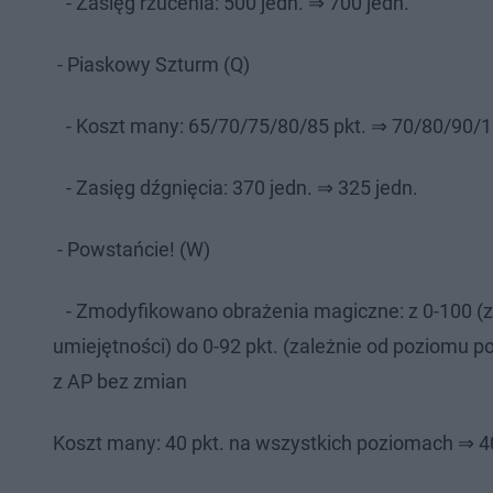
- Zasięg rzucenia: 500 jedn. ⇒ 700 jedn.
- Piaskowy Szturm (Q)
- Koszt many: 65/70/75/80/85 pkt. ⇒ 70/80/90/
- Zasięg dźgnięcia: 370 jedn. ⇒ 325 jedn.
- Powstańcie! (W)
- Zmodyfikowano obrażenia magiczne: z 0-100 (za
umiejętności) do 0-92 pkt. (zależnie od poziomu p
z AP bez zmian
Koszt many: 40 pkt. na wszystkich poziomach ⇒ 4