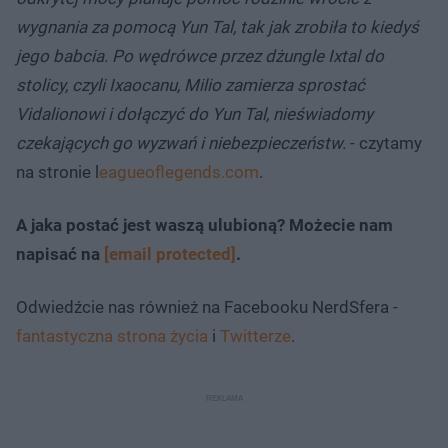
wygnania za pomocą Yun Tal, tak jak zrobiła to kiedyś
jego babcia. Po wędrówce przez dżungle Ixtal do
stolicy, czyli Ixaocanu, Milio zamierza sprostać
Vidalionowi i dołączyć do Yun Tal, nieświadomy
czekających go wyzwań i niebezpieczeństw.
- czytamy
na stronie l
eagueoflegends.com
.
A jaka postać jest waszą ulubioną? Możecie nam
napisać na
[email protected]
.
Odwiedźcie nas również na Facebooku NerdSfera -
fantastyczna strona życia
i
Twitterze
.