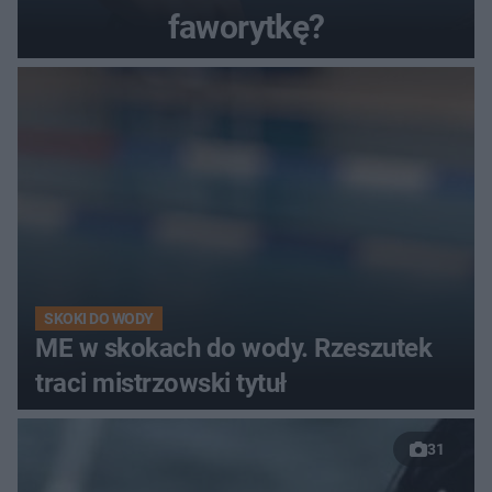
faworytkę?
SKOKI DO WODY
ME w skokach do wody. Rzeszutek
traci mistrzowski tytuł
31