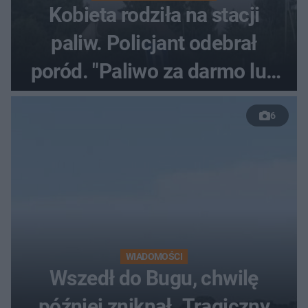
Kobieta rodziła na stacji
paliw. Policjant odebrał
poród. "Paliwo za darmo lub
50 %!"
6
WIADOMOŚCI
Wszedł do Bugu, chwilę
później zniknął. Tragiczny