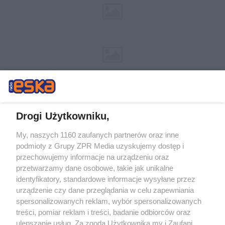
Drogi Użytkowniku,
My, naszych 1160 zaufanych partnerów oraz inne
Żaden utwór zamieszczony w serwisie nie może być powielany i
podmioty z Grupy ZPR Media uzyskujemy dostęp i
rozpowszechniany lub dalej rozpowszechniany w jakikolwiek sposób (w
tym także elektroniczny lub mechaniczny) na jakimkolwiek polu
przechowujemy informacje na urządzeniu oraz
eksploatacji w jakiejkolwiek formie, włącznie z umieszczaniem w
przetwarzamy dane osobowe, takie jak unikalne
Internecie bez pisemnej zgody właściciela praw. Jakiekolwiek użycie lub
identyfikatory, standardowe informacje wysyłane przez
wykorzystanie utworów w całości lub w części z naruszeniem prawa,
tzn. bez właściwej zgody, jest zabronione pod groźbą kary i może być
urządzenie czy dane przeglądania w celu zapewniania
ścigane prawnie.
spersonalizowanych reklam, wybór spersonalizowanych
treści, pomiar reklam i treści, badanie odbiorców oraz
ulepszanie usług. Za zgodą Użytkownika my i Zaufani