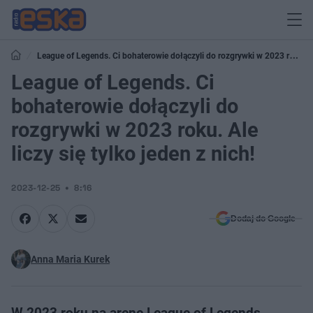
League of Legends. Ci bohaterowie dołączyli do rozgrywki w 2023 roku.
Ale liczy się tylko jeden z nich!
League of Legends. Ci
bohaterowie dołączyli do
rozgrywki w 2023 roku. Ale
liczy się tylko jeden z nich!
2023-12-25
8:16
Dodaj do Google
Anna Maria Kurek
W 2023 roku na arenę League of Legends