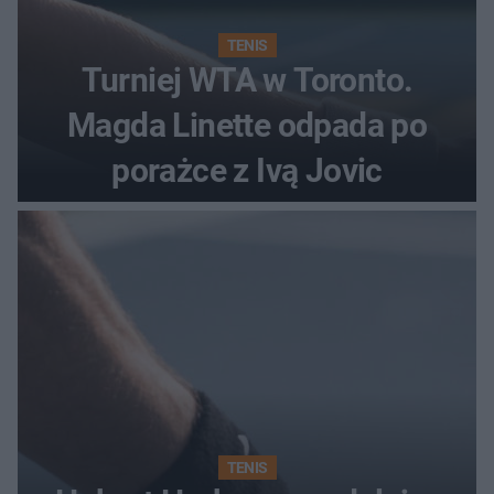
TENIS
Turniej WTA w Toronto.
Magda Linette odpada po
porażce z Ivą Jovic
TENIS