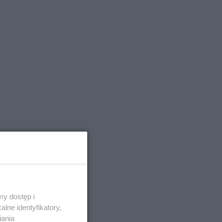
y dostęp i
lne identyfikatory,
iania