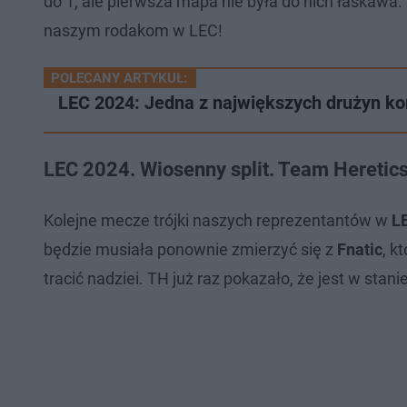
do 1, ale pierwsza mapa nie była do nich łaskawa
naszym rodakom w LEC!
POLECANY ARTYKUŁ:
LEC 2024: Jedna z największych drużyn ko
LEC 2024. Wiosenny split. Team Heretic
Kolejne mecze trójki naszych reprezentantów w
L
będzie musiała ponownie zmierzyć się z
Fnatic
, k
tracić nadziei. TH już raz pokazało, że jest w sta