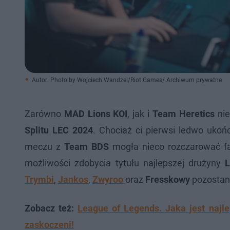
Autor: Photo by Wojciech Wandzel/Riot Games/ Archiwum prywatne
Zarówno
MAD Lions KOI
, jak i
Team Heretics
nie
Splitu LEC 2024
. Chociaż ci pierwsi ledwo ukoń
meczu z
Team BDS
mogła nieco rozczarować fan
możliwości zdobycia tytułu najlepszej drużyny
L
Trymbi
,
Jankos
,
Zwyroo
oraz
Fresskowy
pozostan
Zobacz też:
League of Legends. Jaka jest najle
zaskoczeni!