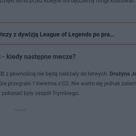
. Dzięki temu przez kolejne dni będziemy mogli kibicowa
ńczy z dywizją League of Legends po pra…
s - kiedy następne mecze?
EC
z pewnością nie będą należały do łatwych.
Drużyna J
tóre przegrało 1 kwietnia z G2. Nie warto się jednak zała
nie pokonać były zespół Trymbiego.