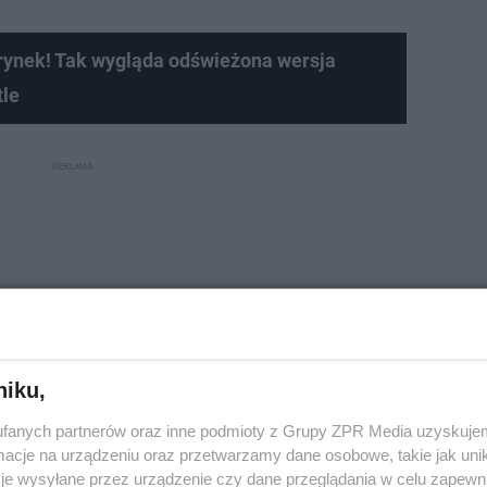
rynek! Tak wygląda odświeżona wersja
le
niku,
fanych partnerów oraz inne podmioty z Grupy ZPR Media uzyskujem
cje na urządzeniu oraz przetwarzamy dane osobowe, takie jak unika
je wysyłane przez urządzenie czy dane przeglądania w celu zapewn