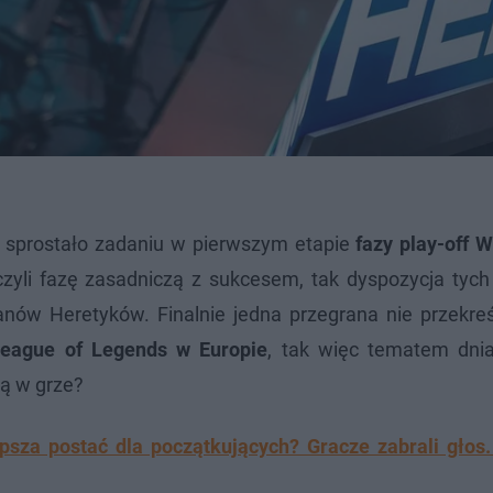
 sprostało zadaniu w pierwszym etapie
fazy play-off 
czyli fazę zasadniczą z sukcesem, tak dyspozycja tych
ów Heretyków. Finalnie jedna przegrana nie przekreś
eague of Legends w Europie
, tak więc tematem dnia
ą w grze?
psza postać dla początkujących? Gracze zabrali głos.