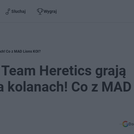
Słuchaj
Wygraj
nach! Co z MAD Lions KOI?
 Team Heretics grają
a kolanach! Co z MAD
Do