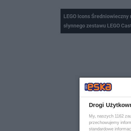
LEGO Icons Średniowieczny 
słynnego zestawu LEGO Cast
Drogi Użytkow
My, naszych 1162 zau
przechowujemy informa
standardowe informac