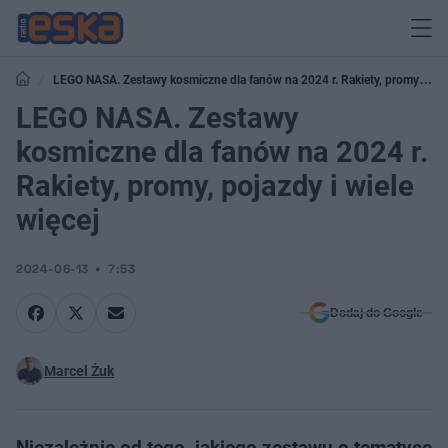
LEGO NASA. Zestawy kosmiczne dla fanów na 2024 r. Rakiety, promy,
pojazdy i wiele więcej
LEGO NASA. Zestawy
kosmiczne dla fanów na 2024 r.
Rakiety, promy, pojazdy i wiele
więcej
2024-06-13
7:53
Dodaj do Google
Marcel Żuk
Niezależnie od tego, jakiego zestawu o tematyce