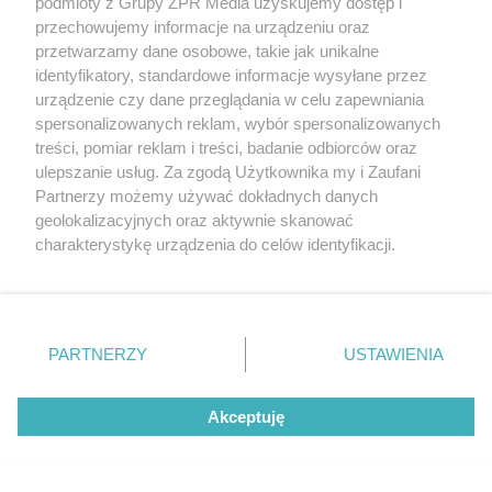
podmioty z Grupy ZPR Media uzyskujemy dostęp i
przechowujemy informacje na urządzeniu oraz
przetwarzamy dane osobowe, takie jak unikalne
identyfikatory, standardowe informacje wysyłane przez
urządzenie czy dane przeglądania w celu zapewniania
spersonalizowanych reklam, wybór spersonalizowanych
treści, pomiar reklam i treści, badanie odbiorców oraz
ulepszanie usług. Za zgodą Użytkownika my i Zaufani
Partnerzy możemy używać dokładnych danych
AFERA PO POGRZEBIE
geolokalizacyjnych oraz aktywnie skanować
Błyskawiczny pogrzeb ojca
charakterystykę urządzenia do celów identyfikacji.
Ponieważ cenimy Twoją prywatność, prosimy o zgodę na
Messiego. Argentyńczyk jest
korzystanie z tych technologii poprzez kliknięcie
„Akceptuję”. Zgoda jest dobrowolna i zawsze możesz ją
wściekły i zapowiada kroki
zmienić/wycofać klikając przycisk ustawień prywatności
PARTNERZY
USTAWIENIA
znajdujący się w lewym dolnym rogu strony
. Niektóre
prawne
rodzaje przetwarzania danych nie wymagają zgody
Akceptuję
użytkownika, ale masz prawo sprzeciwić się takiemu
przetwarzaniu. Preferencje będą miały zastosowanie tylko
na tej witrynie.