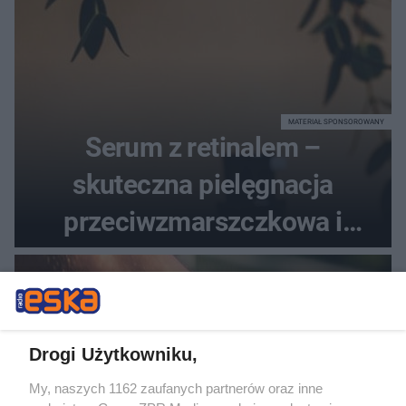
MATERIAŁ SPONSOROWANY
Serum z retinalem –
skuteczna pielęgnacja
przeciwzmarszczkowa i
regenerująca
Drogi Użytkowniku,
My, naszych 1162 zaufanych partnerów oraz inne