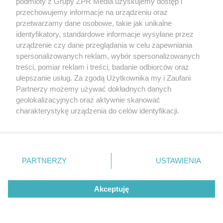
podmioty z Grupy ZPR Media uzyskujemy dostęp i
przechowujemy informacje na urządzeniu oraz
przetwarzamy dane osobowe, takie jak unikalne
TENIS
identyfikatory, standardowe informacje wysyłane przez
Świątek kontra Kostiuk w
urządzenie czy dane przeglądania w celu zapewniania
spersonalizowanych reklam, wybór spersonalizowanych
WTA Toronto. Ukrainka rzuca
treści, pomiar reklam i treści, badanie odbiorców oraz
ulepszanie usług. Za zgodą Użytkownika my i Zaufani
wyzwanie Polce
Partnerzy możemy używać dokładnych danych
geolokalizacyjnych oraz aktywnie skanować
charakterystykę urządzenia do celów identyfikacji.
Ponieważ cenimy Twoją prywatność, prosimy o zgodę na
korzystanie z tych technologii poprzez kliknięcie
„Akceptuję”. Zgoda jest dobrowolna i zawsze możesz ją
zmienić/wycofać klikając przycisk ustawień prywatności
PARTNERZY
USTAWIENIA
znajdujący się w lewym dolnym rogu strony
. Niektóre
rodzaje przetwarzania danych nie wymagają zgody
Akceptuję
użytkownika, ale masz prawo sprzeciwić się takiemu
przetwarzaniu. Preferencje będą miały zastosowanie tylko
LEAGUES CUP
na tej witrynie.
Bramkarz Necaxy przechytrzył