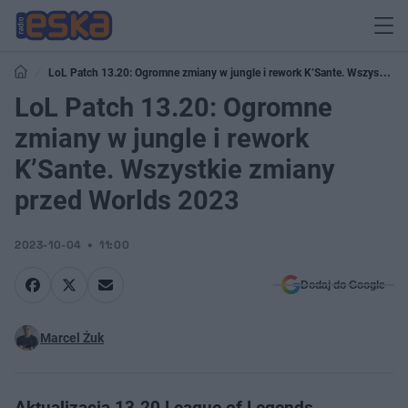
LoL Patch 13.20: Ogromne zmiany w jungle i rework K’Sante. Wszystkie
zmiany przed Worlds 2023
LoL Patch 13.20: Ogromne
zmiany w jungle i rework
K’Sante. Wszystkie zmiany
przed Worlds 2023
2023-10-04
11:00
Dodaj do Google
Marcel Żuk
Aktualizacja 13.20 League of Legends