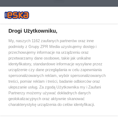
Drogi Użytkowniku,
My, naszych 1162 zaufanych partnerów oraz inne
Żaden utwór zamieszczony w serwisie nie może być powielany i
podmioty z Grupy ZPR Media uzyskujemy dostęp i
rozpowszechniany lub dalej rozpowszechniany w jakikolwiek sposób (w
tym także elektroniczny lub mechaniczny) na jakimkolwiek polu
przechowujemy informacje na urządzeniu oraz
eksploatacji w jakiejkolwiek formie, włącznie z umieszczaniem w
przetwarzamy dane osobowe, takie jak unikalne
Internecie bez pisemnej zgody właściciela praw. Jakiekolwiek użycie lub
identyfikatory, standardowe informacje wysyłane przez
wykorzystanie utworów w całości lub w części z naruszeniem prawa,
tzn. bez właściwej zgody, jest zabronione pod groźbą kary i może być
urządzenie czy dane przeglądania w celu zapewniania
ścigane prawnie.
spersonalizowanych reklam, wybór spersonalizowanych
treści, pomiar reklam i treści, badanie odbiorców oraz
ulepszanie usług. Za zgodą Użytkownika my i Zaufani
Partnerzy możemy używać dokładnych danych
geolokalizacyjnych oraz aktywnie skanować
charakterystykę urządzenia do celów identyfikacji.
Ponieważ cenimy Twoją prywatność, prosimy o zgodę na
O nas
korzystanie z tych technologii poprzez kliknięcie