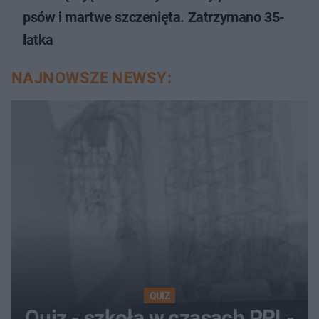
psów i martwe szczenięta. Zatrzymano 35-
latka
NAJNOWSZE NEWSY:
QUIZ
Quiz - szkoła w czasach PRL-