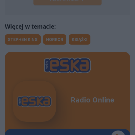
STEPHEN KING
HORROR
KSIĄŻKI
Radio Online