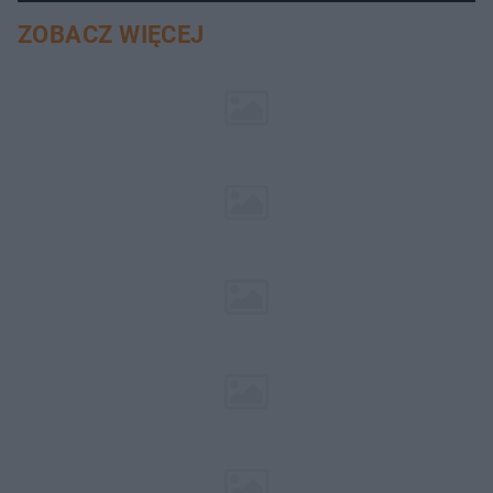
pociemniałą biżuterię
ZOBACZ WIĘCEJ