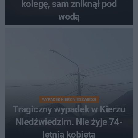
kolegę, sam zniknął pod
wodą
WYPADEK KIERZ NIEDŹWIEDZI
Tragiczny wypadek w Kierzu
Niedźwiedzim. Nie żyje 74-
letnia kobieta