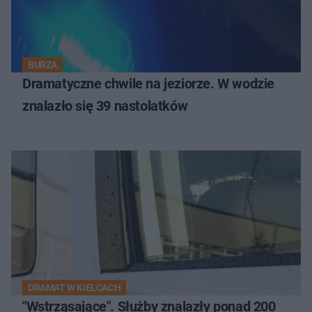
BURZA
Dramatyczne chwile na jeziorze. W wodzie
znalazło się 39 nastolatków
DRAMAT W KIELCACH
"Wstrząsające". Służby znalazły ponad 200