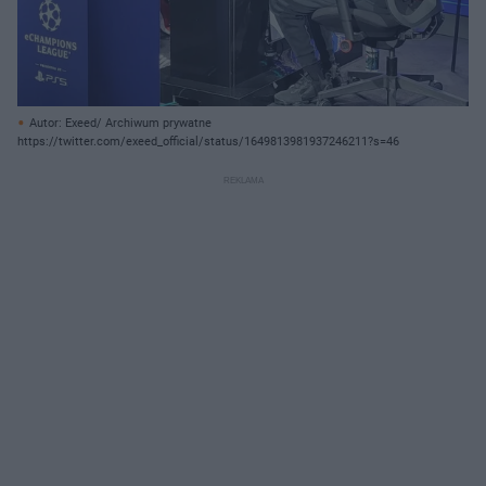
Autor: Exeed/ Archiwum prywatne
https://twitter.com/exeed_official/status/1649813981937246211?s=46