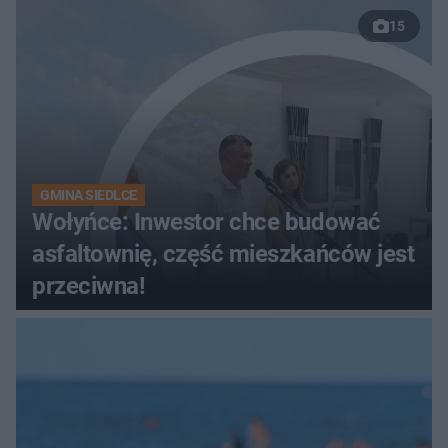
15
GMINA SIEDLCE
Wołyńce: Inwestor chce budować
asfaltownię, część mieszkańców jest
przeciwna!