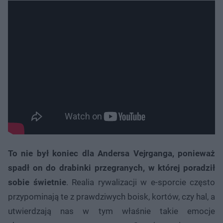
To nie był koniec dla Andersa Vejrganga, ponieważ
spadł on do drabinki przegranych, w której poradził
sobie świetnie
. Realia rywalizacji w e-sporcie często
przypominają te z prawdziwych boisk, kortów, czy hal, a
utwierdzają nas w tym właśnie takie emocje