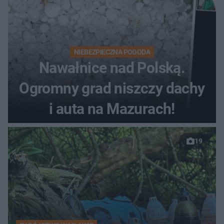
NIEBEZPIECZNA POGODA
Nawałnice nad Polską.
Ogromny grad niszczy dachy
i auta na Mazurach!
19