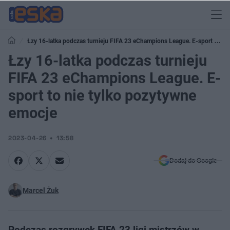
Łzy 16-latka podczas turnieju FIFA 23 eChampions League. E-sport to
nie tylko pozytywne emocje
Łzy 16-latka podczas turnieju
FIFA 23 eChampions League. E-
sport to nie tylko pozytywne
emocje
2023-04-26
13:58
Dodaj do Google
Marcel Żuk
Podczas rozgrywek FIFA 23 ligi mistrzów w