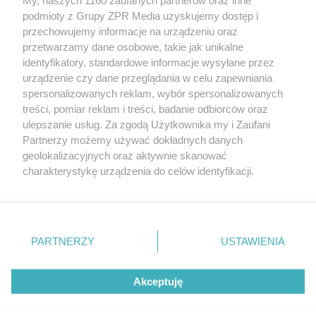
Żaden utwór zamieszczony w serwisie nie może być powielany i
podmioty z Grupy ZPR Media uzyskujemy dostęp i
rozpowszechniany lub dalej rozpowszechniany w jakikolwiek sposób (w
tym także elektroniczny lub mechaniczny) na jakimkolwiek polu
przechowujemy informacje na urządzeniu oraz
eksploatacji w jakiejkolwiek formie, włącznie z umieszczaniem w
przetwarzamy dane osobowe, takie jak unikalne
Internecie bez pisemnej zgody właściciela praw. Jakiekolwiek użycie lub
identyfikatory, standardowe informacje wysyłane przez
wykorzystanie utworów w całości lub w części z naruszeniem prawa,
tzn. bez właściwej zgody, jest zabronione pod groźbą kary i może być
urządzenie czy dane przeglądania w celu zapewniania
ścigane prawnie.
spersonalizowanych reklam, wybór spersonalizowanych
treści, pomiar reklam i treści, badanie odbiorców oraz
ulepszanie usług. Za zgodą Użytkownika my i Zaufani
Partnerzy możemy używać dokładnych danych
geolokalizacyjnych oraz aktywnie skanować
charakterystykę urządzenia do celów identyfikacji.
Ponieważ cenimy Twoją prywatność, prosimy o zgodę na
O nas
korzystanie z tych technologii poprzez kliknięcie
Informacje prawne
„Akceptuję”. Zgoda jest dobrowolna i zawsze możesz ją
zmienić/wycofać klikając przycisk ustawień prywatności
PARTNERZY
USTAWIENIA
Nasze serwisy
znajdujący się w lewym dolnym rogu strony
. Niektóre
rodzaje przetwarzania danych nie wymagają zgody
© 2026 Grupa ZPR Media
Akceptuję
użytkownika, ale masz prawo sprzeciwić się takiemu
przetwarzaniu. Preferencje będą miały zastosowanie tylko
na tej witrynie.