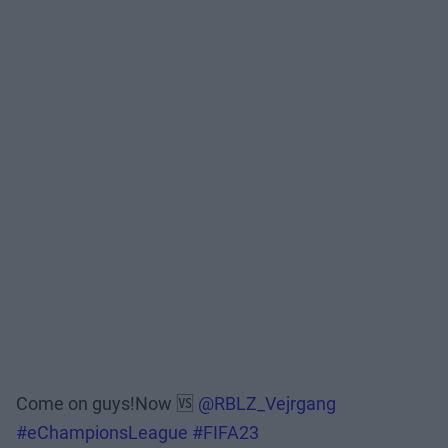
Come on guys!Now 🆚️
@RBLZ_Vejrgang
#eChampionsLeague
#FIFA23