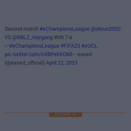
Second match
#eChampionsLeague
@obrun2002
VS
@RBLZ_Vejrgang
WIN 7-6
✅️
#eChampionsLeague
#FIFA23
#eUCL
pic.twitter.com/xXBPeEKOMl
— exeed
(@exeed_official)
April 22, 2023
ROZWIŃ