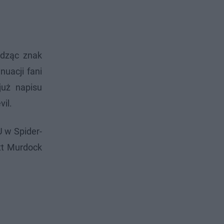
idząc znak
uacji fani
już napisu
il.
 w Spider-
tt Murdock