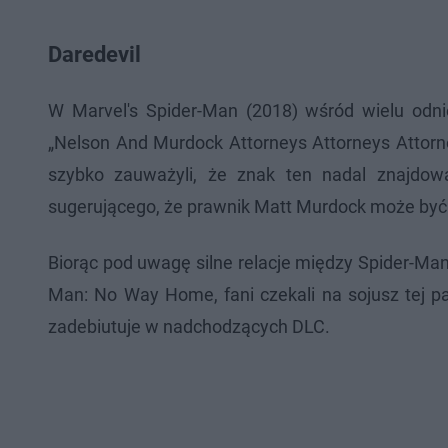
Daredevil
W Marvel's Spider-Man (2018) wśród wielu odni
„Nelson And Murdock Attorneys Attorneys Attorn
szybko zauważyli, że znak ten nadal znajdow
sugerującego, że prawnik Matt Murdock może być w
Biorąc pod uwagę silne relacje między Spider-M
Man: No Way Home, fani czekali na sojusz tej p
zadebiutuje w nadchodzących DLC.