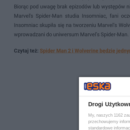
Biorąc pod uwagę brak epizodów lub występów n
Marvel's Spider-Man studia Insomniac, fani oc
Insomniac skupiła się na tworzeniu Marvel’s Wolv
wprowadzani do uniwersum Marvel’s Spider-Man. P
Czytaj też:
Spider Man 2 i Wolverine będzie jedn
Drogi Użytkow
My, naszych 1162 zau
przechowujemy informa
standardowe informac