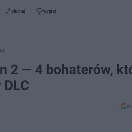
Słuchaj
Wygraj
DLC
n 2 — 4 bohaterów, kt
w DLC
Do