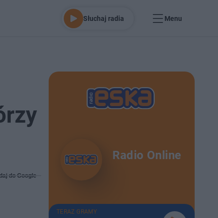
Słuchaj radia
Menu
órzy
Radio Online
daj do Google
TERAZ GRAMY