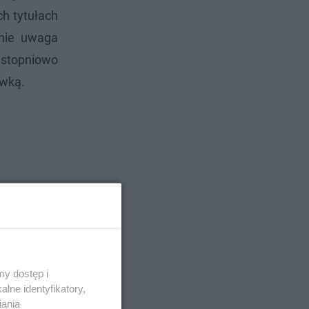
h tytułach
lnie uwaga
ą stopniowo
ewką.
y dostęp i
lne identyfikatory,
iania