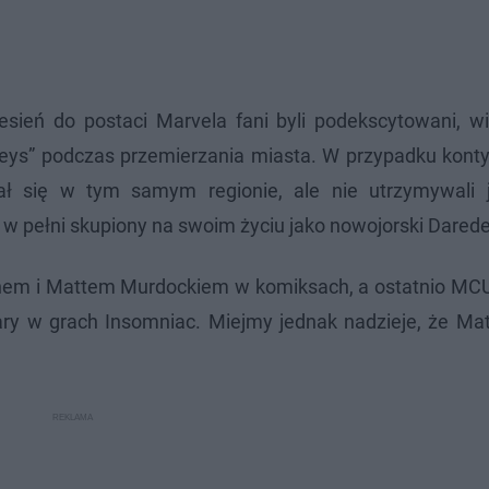
esień do postaci Marvela fani byli podekscytowani, w
eys” podczas przemierzania miasta. W przypadku kontyn
ał się w tym samym regionie, ale nie utrzymywali 
 pełni skupiony na swoim życiu jako nowojorski Daredev
anem i Mattem Murdockiem w komiksach, a ostatnio MCU
ary w grach Insomniac. Miejmy jednak nadzieje, że Ma