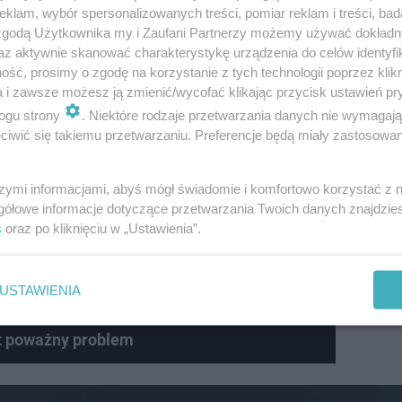
klam, wybór spersonalizowanych treści, pomiar reklam i treści, bad
 zgodą Użytkownika my i Zaufani Partnerzy możemy używać dokład
az aktywnie skanować charakterystykę urządzenia do celów identyfi
ść, prosimy o zgodę na korzystanie z tych technologii poprzez klikn
a i zawsze możesz ją zmienić/wycofać klikając przycisk ustawień pr
eruje nietypową budowę nowej konsoli
ogu strony
. Niektóre rodzaje przetwarzania danych nie wymagaj
iwić się takiemu przetwarzaniu. Preferencje będą miały zastosowanie
szymi informacjami, abyś mógł świadomie i komfortowo korzystać z
gółowe informacje dotyczące przetwarzania Twoich danych znajdzi
ephena Strange'a podczas spotkania Milesa Moralesa z 
s
oraz po kliknięciu w „Ustawienia”.
ę obecność Sanktuarium w Marvel's Spider-Man (2018) i 
łna obecność Strange'a na ekranie ze Spider-Menami.
USTAWIENIA
st poważny problem