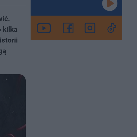
wić.
 kilka
storii
gą