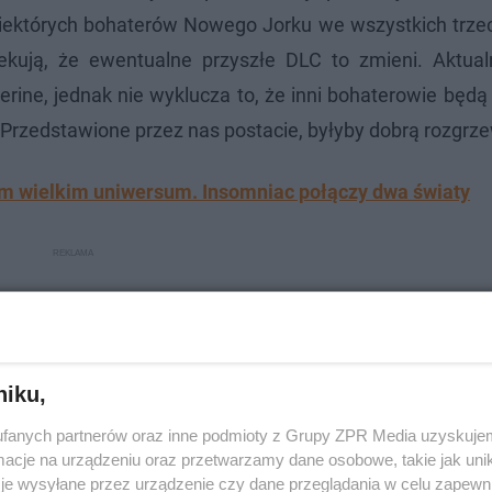
iektórych bohaterów Nowego Jorku we wszystkich trzec
zekują, że ewentualne przyszłe DLC to zmieni. Aktua
erine, jednak nie wyklucza to, że inni bohaterowie będ
rzedstawione przez nas postacie, byłyby dobrą rozgrz
ym wielkim uniwersum. Insomniac połączy dwa światy
niku,
fanych partnerów oraz inne podmioty z Grupy ZPR Media uzyskujem
cje na urządzeniu oraz przetwarzamy dane osobowe, takie jak unika
je wysyłane przez urządzenie czy dane przeglądania w celu zapewn