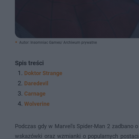
Autor: Insomniac Games/ Archiwum prywatne
Spis treści
Doktor Strange
Daredevil
Carnage
Wolverine
Podczas gdy w Marvel's Spider-Man 2 zadbano o t
wskazówki oraz wzmianki o popularnych postaci