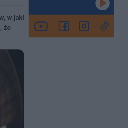
, w jaki
, że