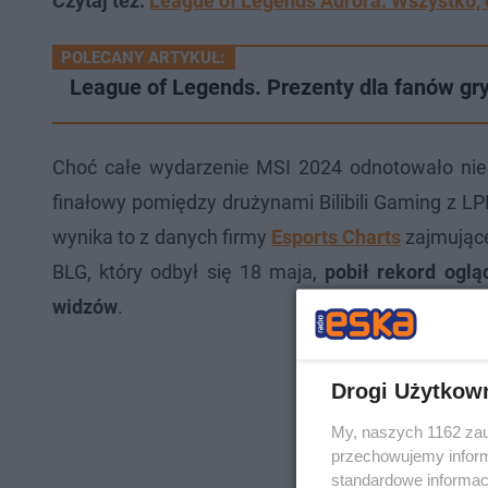
Czytaj też:
League of Legends Aurora: Wszystko, c
POLECANY ARTYKUŁ:
League of Legends. Prezenty dla fanów gry 
Choć całe wydarzenie MSI 2024 odnotowało nie
finałowy pomiędzy drużynami Bilibili Gaming z 
wynika to z danych firmy
Esports Charts
zajmujące
BLG, który odbył się 18 maja,
pobił rekord oglą
widzów
.
Drogi Użytkow
My, naszych 1162 zau
przechowujemy informa
standardowe informac