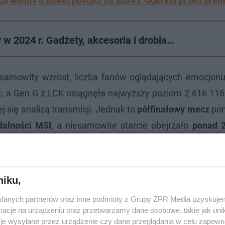
o wiemy o nowej postaci na 2024 r. Odkryta przed prem
w 2024 r. Gadżety, akcesoria i drobia…
samowity wzrost, liczba fanów oglądających emocjon
LPL a Gen.G z LCK osiągnęła najwyższy poziom 2 616 11
j się analizą transmisji. Jednak to
półfinałowy mecz
pom
dalności MSI
, a niesamowite starcie obejrzało
ponad 2
niku,
fanych partnerów oraz inne podmioty z Grupy ZPR Media uzyskujem
cje na urządzeniu oraz przetwarzamy dane osobowe, takie jak unika
je wysyłane przez urządzenie czy dane przeglądania w celu zapewn