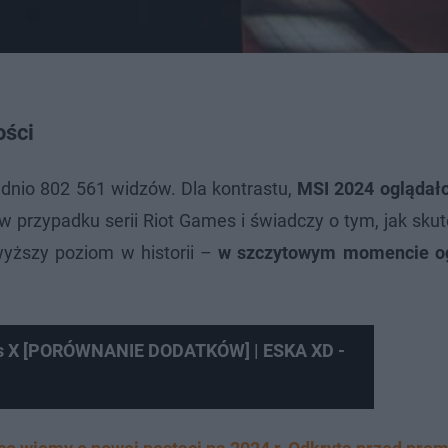
ości
dnio 802 561 widzów. Dla kontrastu,
MSI 2024 oglądało
w przypadku serii Riot Games i świadczy o tym, jak sku
wyższy poziom w historii –
w szczytowym momencie og
ies X [PORÓWNANIE DODATKÓW] | ESKA XD -