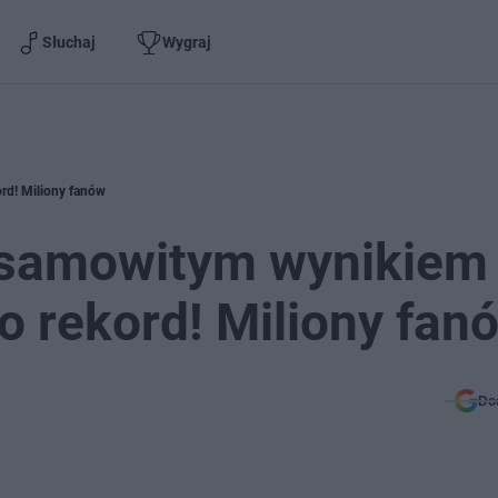
Słuchaj
Wygraj
rd! Miliony fanów
esamowitym wynikiem
o rekord! Miliony fan
Do