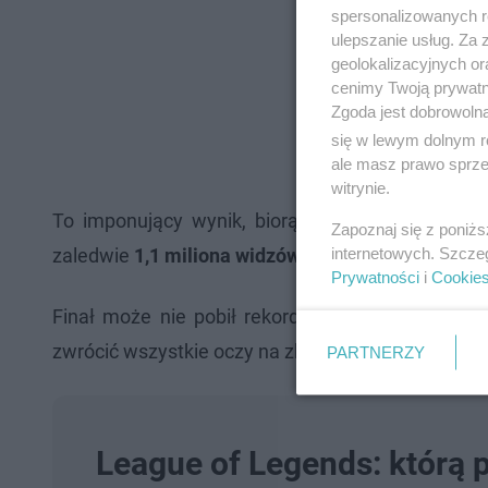
spersonalizowanych re
ulepszanie usług. Za
geolokalizacyjnych or
cenimy Twoją prywatno
Zgoda jest dobrowoln
się w lewym dolnym r
ale masz prawo sprzec
witrynie.
To imponujący wynik, biorąc pod uwagę, że
wi
Zapoznaj się z poniż
internetowych. Szcze
zaledwie
1,1 miliona widzów
; nieco więcej niż śr
Prywatności
i
Cookie
Finał może nie pobił rekordu oglądalności wszec
zwrócić wszystkie oczy na zbliżające się Mistrzo
PARTNERZY
League of Legends: którą p