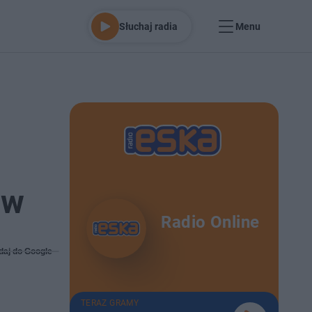
Słuchaj radia
Menu
ów
Radio Online
daj do Google
TERAZ GRAMY