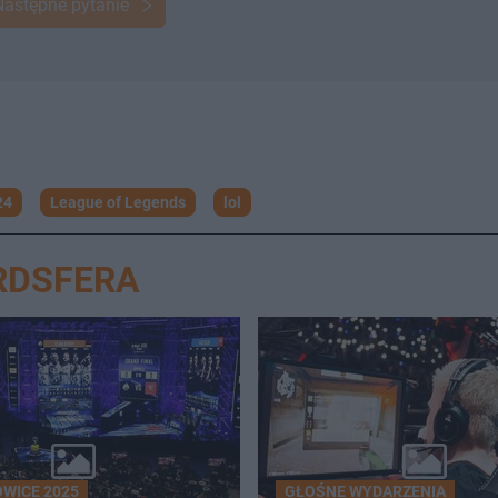
Następne pytanie
24
League of Legends
lol
RDSFERA
OWICE 2025
GŁOŚNE WYDARZENIA