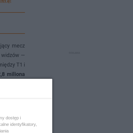
ierą!
ujący mecz
6 widzów —
iędzy T1 i
,8 miliona
y dostęp i
lne identyfikatory,
iania