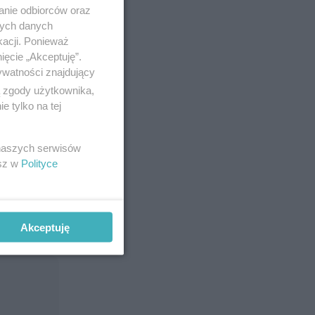
anie odbiorców oraz
nych danych
kacji. Ponieważ
ięcie „Akceptuję”.
ywatności znajdujący
ą zgody użytkownika,
 tylko na tej
zgromadził
 naszych serwisów
esz w
Polityce
 Teraz pora
Akceptuję