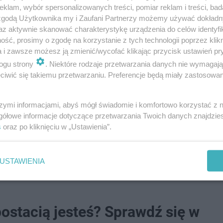
klam, wybór spersonalizowanych treści, pomiar reklam i treści, bad
 zgodą Użytkownika my i Zaufani Partnerzy możemy używać dokład
az aktywnie skanować charakterystykę urządzenia do celów identyfi
ść, prosimy o zgodę na korzystanie z tych technologii poprzez klikn
a i zawsze możesz ją zmienić/wycofać klikając przycisk ustawień pr
ogu strony
. Niektóre rodzaje przetwarzania danych nie wymagaj
iwić się takiemu przetwarzaniu. Preferencje będą miały zastosowanie
elki finał MSI w 2023 r
. pomiędzy JD Gaming i BLG 
szymi informacjami, abyś mógł świadomie i komfortowo korzystać z
gółowe informacje dotyczące przetwarzania Twoich danych znajdzi
ednia liczba fanów oglądających całe MSI w tym roku.
s
oraz po kliknięciu w „Ustawienia”.
hczasów, ale był to intensywny i ekscytujący turniej.
stwa Świata w League of Legends.
USTAWIENIA
ostacią jesteś? Sprawdź się w