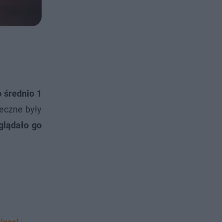
 średnio 1
teczne były
lądało go