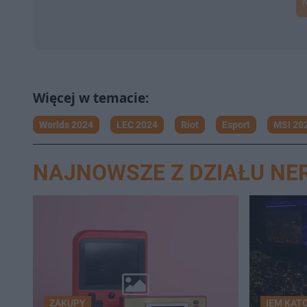
Worlds 2024
LEC 2024
Riot
Esport
MSI 20
NAJNOWSZE Z DZIAŁU NE
ZAKUPY
IEM KAT