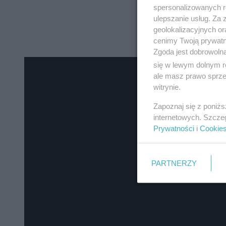
spersonalizowanych re
ulepszanie usług. Za
geolokalizacyjnych or
cenimy Twoją prywatno
Zgoda jest dobrowoln
się w lewym dolnym r
ale masz prawo sprzec
witrynie.
Zapoznaj się z poniż
internetowych. Szcze
Prywatności
i
Cookie
PARTNERZY