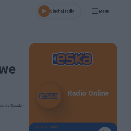
Słuchaj radia
Menu
awe
Radio Online
daj do Google
TERAZ GRAMY