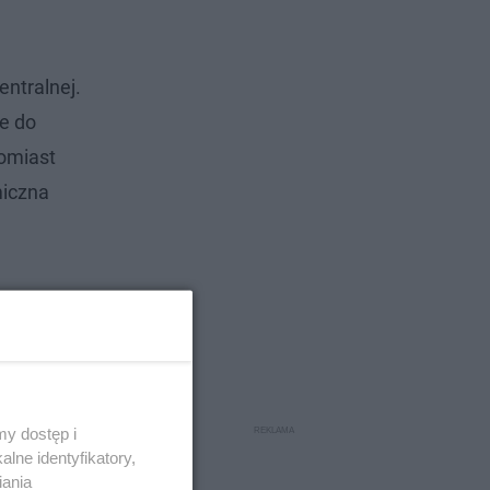
entralnej.
e do
tomiast
miczna
y dostęp i
lne identyfikatory,
iania