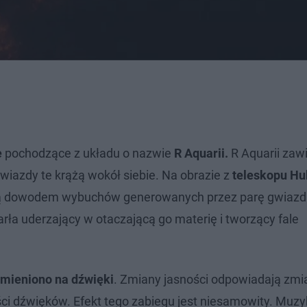
e
pochodzące z układu o nazwie
R Aquarii.
R Aquarii zaw
wiazdy te krążą wokół siebie. Na obrazie z
teleskopu Hu
 są dowodem wybuchów generowanych przez parę gwiazd
rła uderzający w otaczającą go materię i tworzący fale
amieniono na dźwięki
. Zmiany jasności odpowiadają zm
ci dźwięków. Efekt tego zabiegu jest niesamowity. Muz