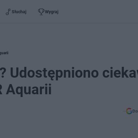
Słuchaj
Wygraj
uarii
? Udostępniono ciek
 Aquarii
Do