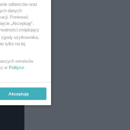
anie odbiorców oraz
nych danych
kacji. Ponieważ
ięcie „Akceptuję”.
ywatności znajdujący
ą zgody użytkownika,
 tylko na tej
 naszych serwisów
esz w
Polityce
Akceptuję