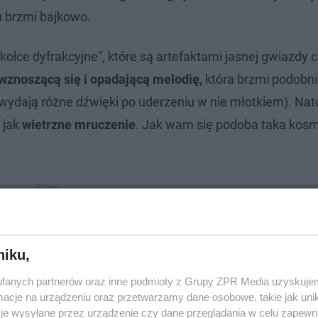
 brzmi bajkowo.
olce dyfrakcyjne”, które są artefaktami jasnej gwiazdy c
wznoszącą się i opadającą melodię,
która brzmi podobni
wydają różne dźwięki po uderzeniu w nie młotkiem). Na
 jak
wietrzne mruczenie
. Jak wam się podoba taka kos
niku,
fanych partnerów oraz inne podmioty z Grupy ZPR Media uzyskujem
cje na urządzeniu oraz przetwarzamy dane osobowe, takie jak unika
je wysyłane przez urządzenie czy dane przeglądania w celu zapewn