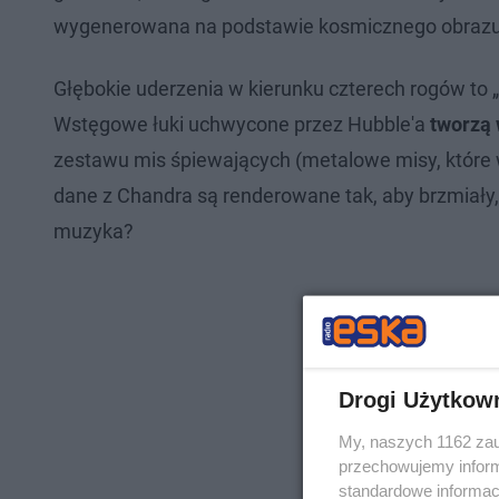
wygenerowana na podstawie kosmicznego obrazu
Głębokie uderzenia w kierunku czterech rogów to „k
Wstęgowe łuki uchwycone przez Hubble'a
tworzą 
zestawu mis śpiewających (metalowe misy, które 
dane z Chandra są renderowane tak, aby brzmiały,
muzyka?
Drogi Użytkow
My, naszych 1162 zau
przechowujemy informa
standardowe informac