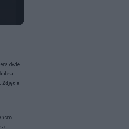
iera dwie
bble'a
.
Zdjęcia
ianom
yka