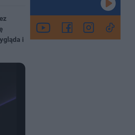
ez
ę
ygląda i