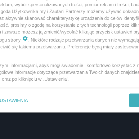
klam, wybór spersonalizowanych treści, pomiar reklam i treści, bad
 zgodą Użytkownika my i Zaufani Partnerzy możemy używać dokład
az aktywnie skanować charakterystykę urządzenia do celów identyfi
ść, prosimy o zgodę na korzystanie z tych technologii poprzez klikn
a i zawsze możesz ją zmienić/wycofać klikając przycisk ustawień pr
ogu strony
. Niektóre rodzaje przetwarzania danych nie wymagaj
iwić się takiemu przetwarzaniu. Preferencje będą miały zastosowanie
szymi informacjami, abyś mógł świadomie i komfortowo korzystać z
gółowe informacje dotyczące przetwarzania Twoich danych znajdzi
s
oraz po kliknięciu w „Ustawienia”.
USTAWIENIA