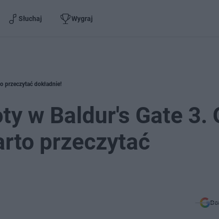
Słuchaj
Wygraj
o przeczytać dokładnie!
y w Baldur's Gate 3. 
rto przeczytać
Do