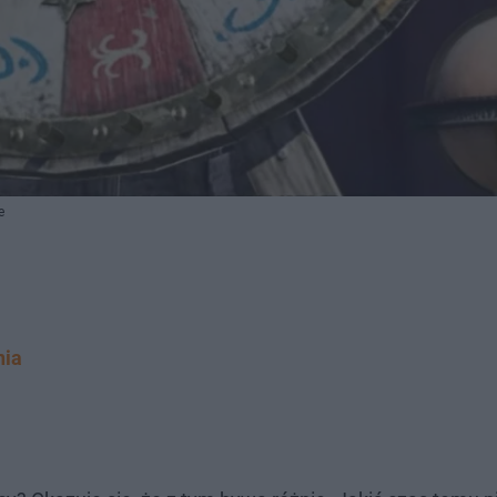
e
nia