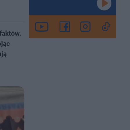
faktów.
ojąc
ają