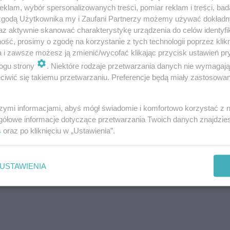
klam, wybór spersonalizowanych treści, pomiar reklam i treści, bad
era, ale przy okazji sprawiają, że
upuszcza on swoje u
 zgodą Użytkownika my i Zaufani Partnerzy możemy używać dokład
w, którzy wprost zamieścili tę informację w opisie butów!
az aktywnie skanować charakterystykę urządzenia do celów identyfi
ść, prosimy o zgodę na korzystanie z tych technologii poprzez klikn
daj tych butów i dokładnie czytaj opisy innych magiczny
a i zawsze możesz ją zmienić/wycofać klikając przycisk ustawień pr
ogu strony
. Niektóre rodzaje przetwarzania danych nie wymagaj
iwić się takiemu przetwarzaniu. Preferencje będą miały zastosowanie
szymi informacjami, abyś mógł świadomie i komfortowo korzystać z
gółowe informacje dotyczące przetwarzania Twoich danych znajdzi
s
oraz po kliknięciu w „Ustawienia”.
USTAWIENIA