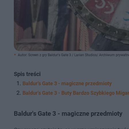
Autor: Screen z gry Baldur's Gate 3 / Larian Studios/ Archiwum prywatn
Spis treści
Baldur's Gate 3 - magiczne przedmioty
Baldur's Gate 3 - Buty Bardzo Szybkiego Miga
Baldur's Gate 3 - magiczne przedmioty