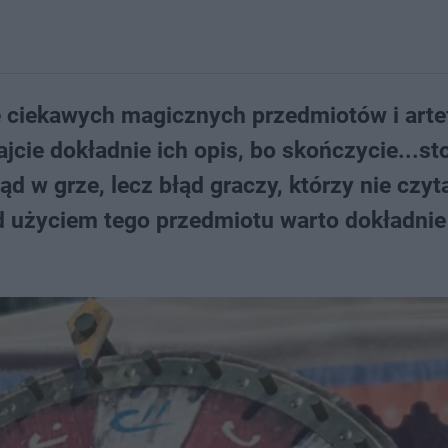
e ciekawych magicznych przedmiotów i arte
cie dokładnie ich opis, bo skończycie...st
łąd w grze, lecz błąd graczy, którzy nie czyt
d użyciem tego przedmiotu warto dokładnie