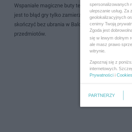
spersonalizowanych re
Wspaniałe magiczne buty teleportują naszego bohat
ulepszanie usług. Za
jest to błąd gry tylko zamierzone działanie twórcó
geolokalizacyjnych or
cenimy Twoją prywatno
skończyć bez ubrania w Baldur's Gate 3? Nie zakła
Zgoda jest dobrowoln
przedmiotów.
się w lewym dolnym r
ale masz prawo sprzec
witrynie.
Zapoznaj się z poniż
internetowych. Szcze
Prywatności
i
Cookie
PARTNERZY